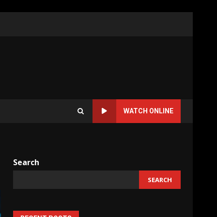
WATCH ONLINE
Search
SEARCH