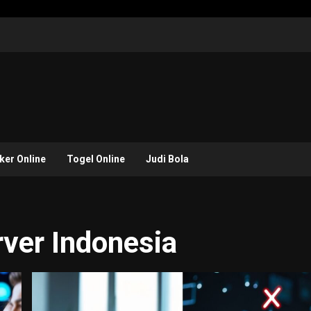
ker Online
Togel Online
Judi Bola
rver Indonesia