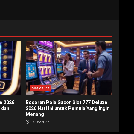
Slot online
e 2026
Bocoran Pola Gacor Slot 777 Deluxe
 dan
2026 Hari Ini untuk Pemula Yang Ingin
Menang
03/08/2026