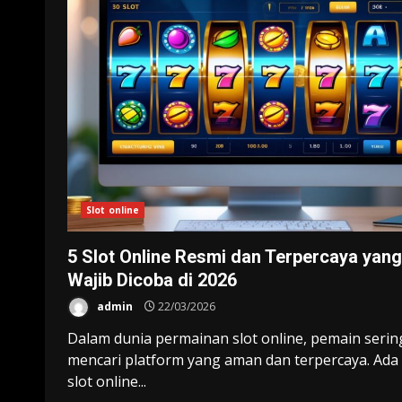
Slot online
5 Slot Online Resmi dan Terpercaya yang
Wajib Dicoba di 2026
admin
22/03/2026
Dalam dunia permainan slot online, pemain serin
mencari platform yang aman dan terpercaya. Ada 
slot online...