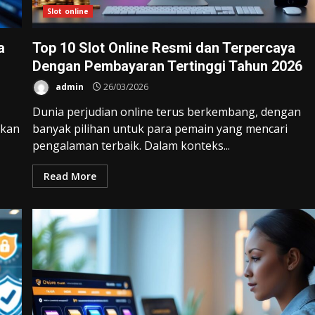
Slot online
a
Top 10 Slot Online Resmi dan Terpercaya
Dengan Pembayaran Tertinggi Tahun 2026
admin
26/03/2026
Dunia perjudian online terus berkembang, dengan
gkan
banyak pilihan untuk para pemain yang mencari
pengalaman terbaik. Dalam konteks...
Read More