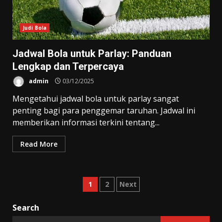
Judi Bola
Jadwal Bola untuk Parlay: Panduan
Lengkap dan Terpercaya
admin
03/12/2025
Mengetahui jadwal bola untuk parlay sangat
penting bagi para penggemar taruhan. Jadwal ini
memberikan informasi terkini tentang...
Read More
Posts
1
2
Next
pagination
Search