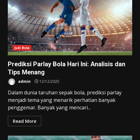
Judi Bola
Prediksi Parlay Bola Hari Ini: Analisis dan
Tips Menang
admin
12/12/2025
Dalam dunia taruhan sepak bola, prediksi parlay
menjadi tema yang menarik perhatian banyak
penggemar. Banyak yang mencari...
Read More