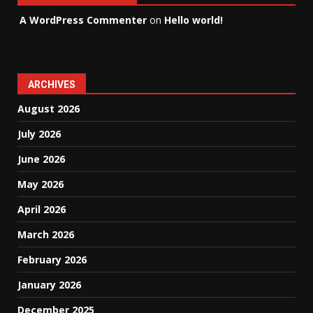
A WordPress Commenter
on
Hello world!
ARCHIVES
August 2026
July 2026
June 2026
May 2026
April 2026
March 2026
February 2026
January 2026
December 2025