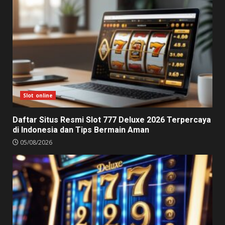
Slot online
Daftar Situs Resmi Slot 777 Deluxe 2026 Terpercaya
di Indonesia dan Tips Bermain Aman
05/08/2026