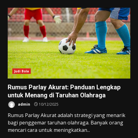
Judi Bola
Rumus Parlay Akurat: Panduan Lengkap
untuk Menang di Taruhan Olahraga
admin
10/12/2025
Rumus Parlay Akurat adalah strategi yang menarik
bagi penggemar taruhan olahraga. Banyak orang
mencari cara untuk meningkatkan...