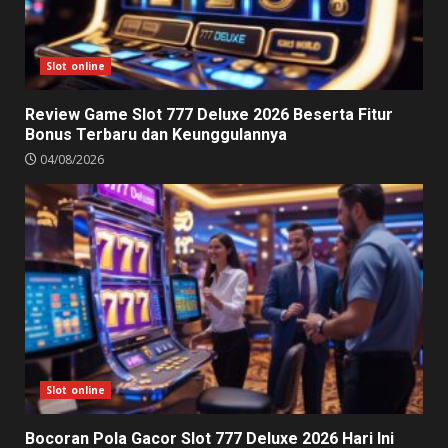
Slot online
Review Game Slot 777 Deluxe 2026 Beserta Fitur
Bonus Terbaru dan Keunggulannya
04/08/2026
Slot online
Bocoran Pola Gacor Slot 777 Deluxe 2026 Hari Ini