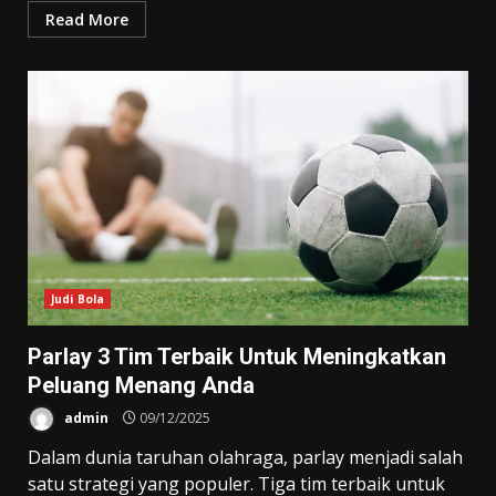
Read More
Judi Bola
Parlay 3 Tim Terbaik Untuk Meningkatkan
Peluang Menang Anda
admin
09/12/2025
Dalam dunia taruhan olahraga, parlay menjadi salah
satu strategi yang populer. Tiga tim terbaik untuk