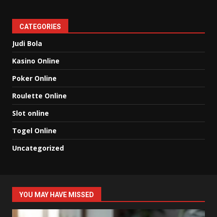
CATEGORIES
Judi Bola
Kasino Online
Poker Online
Roulette Online
Slot online
Togel Online
Uncategorized
YOU MAY HAVE MISSED