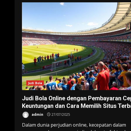
Judi Bola
Judi Bola Online dengan Pembayaran Ce
Keuntungan dan Cara Memilih Situs Terb
admin
27/07/2025
Dalam dunia perjudian online, kecepatan dalam