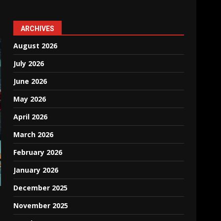
ARCHIVES
August 2026
July 2026
June 2026
May 2026
April 2026
March 2026
February 2026
January 2026
December 2025
November 2025