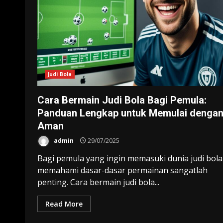
Judi Bola
Cara Bermain Judi Bola Bagi Pemula:
Panduan Lengkap untuk Memulai denga
Aman
admin
29/07/2025
Bagi pemula yang ingin memasuki dunia judi bola
memahami dasar-dasar permainan sangatlah
penting. Cara bermain judi bola...
Read More