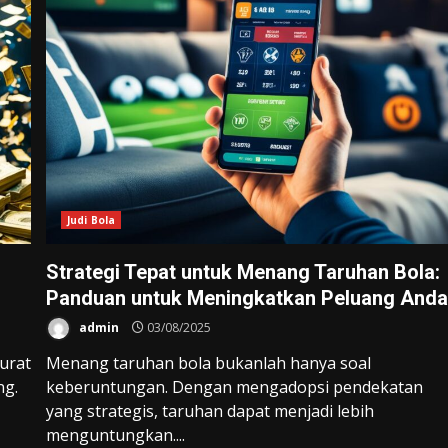
Judi Bola
Strategi Tepat untuk Menang Taruhan Bola:
Panduan untuk Meningkatkan Peluang And
admin
03/08/2025
urat
Menang taruhan bola bukanlah hanya soal
ng.
keberuntungan. Dengan mengadopsi pendekatan
yang strategis, taruhan dapat menjadi lebih
menguntungkan....