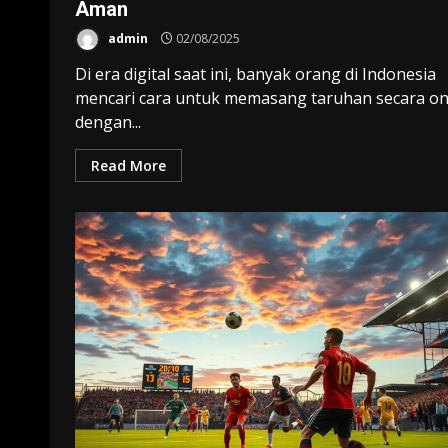
Aman
admin
02/08/2025
Di era digital saat ini, banyak orang di Indonesia
mencari cara untuk memasang taruhan secara on
dengan...
Read More