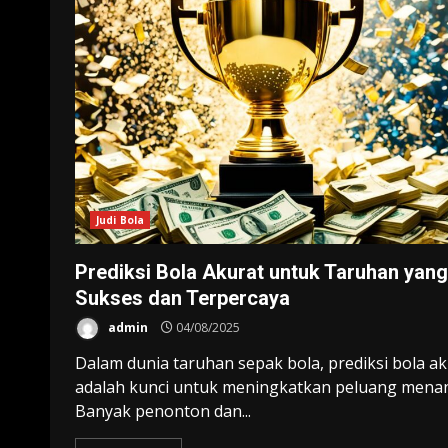
Judi Bola
Prediksi Bola Akurat untuk Taruhan yang
Sukses dan Terpercaya
admin
04/08/2025
Dalam dunia taruhan sepak bola, prediksi bola ak
adalah kunci untuk meningkatkan peluang mena
Banyak penonton dan...