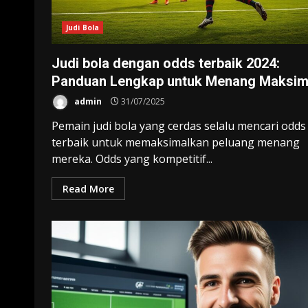
Judi Bola
Judi bola dengan odds terbaik 2024:
Panduan Lengkap untuk Menang Maksim
admin
31/07/2025
Pemain judi bola yang cerdas selalu mencari odds
terbaik untuk memaksimalkan peluang menang
mereka. Odds yang kompetitif...
Read More