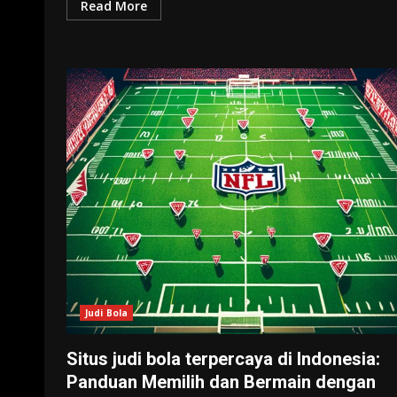
Read More
Judi Bola
Situs judi bola terpercaya di Indonesia:
Panduan Memilih dan Bermain dengan