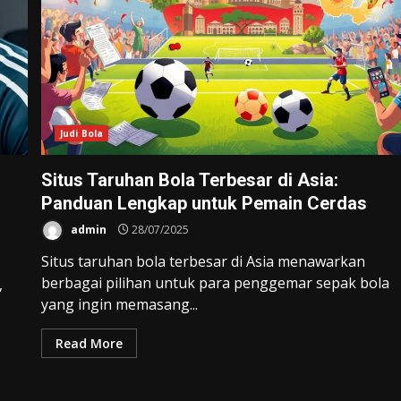
Judi Bola
Situs Taruhan Bola Terbesar di Asia:
n
Panduan Lengkap untuk Pemain Cerdas
admin
28/07/2025
Situs taruhan bola terbesar di Asia menawarkan
berbagai pilihan untuk para penggemar sepak bola
,
yang ingin memasang...
Read More