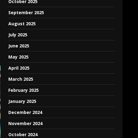
October 2025
September 2025
August 2025
July 2025
June 2025
May 2025
April 2025
March 2025
February 2025
January 2025
December 2024
November 2024
October 2024