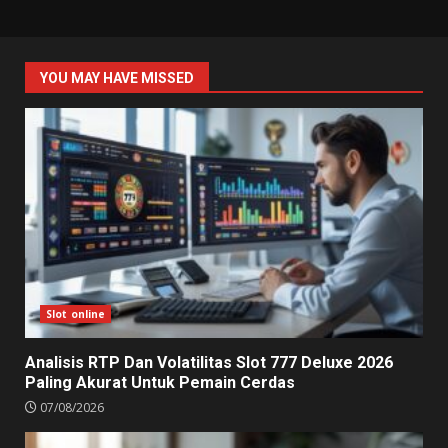
YOU MAY HAVE MISSED
Slot online
Analisis RTP Dan Volatilitas Slot 777 Deluxe 2026
Paling Akurat Untuk Pemain Cerdas
07/08/2026