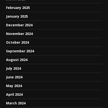
February 2025
January 2025
December 2024
November 2024
October 2024
September 2024
August 2024
July 2024
June 2024
May 2024
April 2024
March 2024