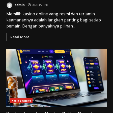
admin
07/03/2026
Memilih kasino online yang resmi dan terjamin
keamanannya adalah langkah penting bagi setiap
pemain. Dengan banyaknya pilihan...
Read More
Kasino Online