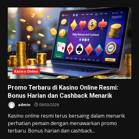
Kasino Online
Promo Terbaru di Kasino Online Resmi:
Bonus Harian dan Cashback Menarik
admin
09/03/2026
Kasino online resmi terus bersaing dalam menarik
perhatian pemain dengan menawarkan promo
terbaru. Bonus harian dan cashback...