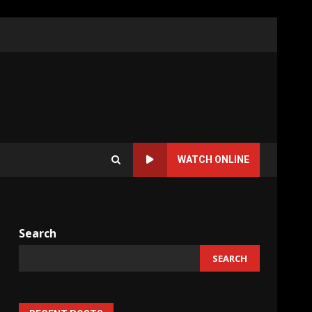
WATCH ONLINE
Search
SEARCH