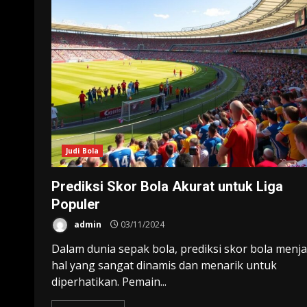
Judi Bola
Prediksi Skor Bola Akurat untuk Liga
Populer
admin
03/11/2024
Dalam dunia sepak bola, prediksi skor bola menja
hal yang sangat dinamis dan menarik untuk
diperhatikan. Pemain...