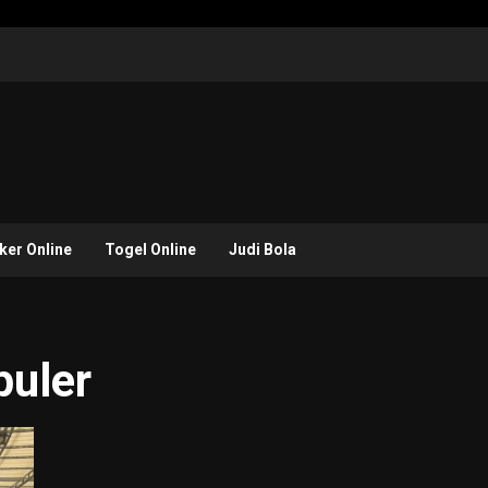
ker Online
Togel Online
Judi Bola
puler