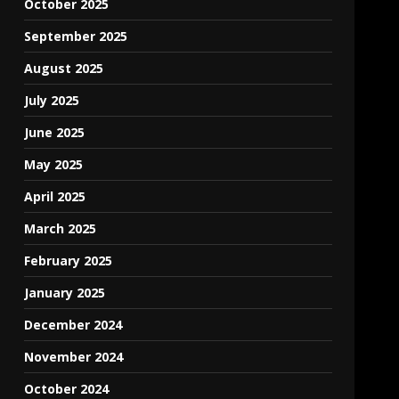
October 2025
September 2025
August 2025
July 2025
June 2025
May 2025
April 2025
March 2025
February 2025
January 2025
December 2024
November 2024
October 2024