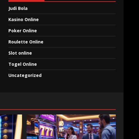
Judi Bola
Kasino Online
Poker Online
Roulette Online
Slot online
Togel Online
Uncategorized