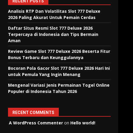
RECENT POSTS
Analisis RTP Dan Volatilitas Slot 777 Deluxe
2026 Paling Akurat Untuk Pemain Cerdas
Daftar Situs Resmi Slot 777 Deluxe 2026
Terpercaya di Indonesia dan Tips Bermain
Aman
Review Game Slot 777 Deluxe 2026 Beserta Fitur
Bonus Terbaru dan Keunggulannya
Bocoran Pola Gacor Slot 777 Deluxe 2026 Hari Ini
untuk Pemula Yang Ingin Menang
Mengenal Variasi Jenis Permainan Togel Online
Populer di Indonesia Tahun 2026
RECENT COMMENTS
A WordPress Commenter
on
Hello world!