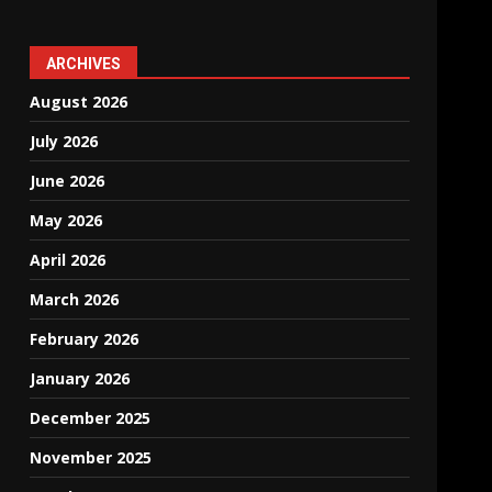
ARCHIVES
August 2026
July 2026
June 2026
May 2026
April 2026
March 2026
February 2026
January 2026
December 2025
November 2025