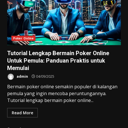
Poker Online
Tutorial Lengkap Bermain Poker Online
Untuk Pemula: Panduan Praktis untuk
Memulai
admin
04/09/2025
Bermain poker online semakin populer di kalangan
pemula yang ingin mencoba peruntungannya.
Tutorial lengkap bermain poker online...
Read More