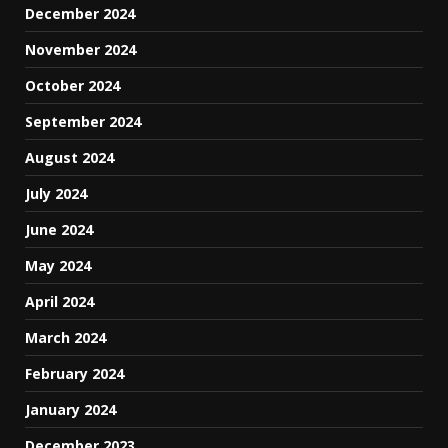
December 2024
November 2024
October 2024
September 2024
August 2024
July 2024
June 2024
May 2024
April 2024
March 2024
February 2024
January 2024
December 2023