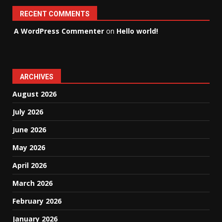
RECENT COMMENTS
A WordPress Commenter
on
Hello world!
ARCHIVES
August 2026
July 2026
June 2026
May 2026
April 2026
March 2026
February 2026
January 2026