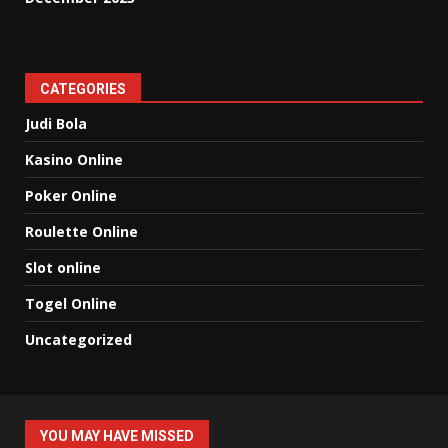
CATEGORIES
Judi Bola
Kasino Online
Poker Online
Roulette Online
Slot online
Togel Online
Uncategorized
YOU MAY HAVE MISSED