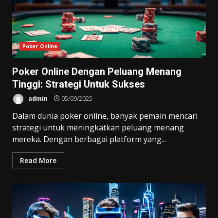
Poker Online
Poker Online Dengan Peluang Menang
Tinggi: Strategi Untuk Sukses
admin
05/09/2025
Dalam dunia poker online, banyak pemain mencari
strategi untuk meningkatkan peluang menang
mereka. Dengan berbagai platform yang...
Read More