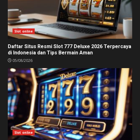
Slot online
Daftar Situs Resmi Slot 777 Deluxe 2026 Terpercaya
di Indonesia dan Tips Bermain Aman
05/08/2026
Slot online