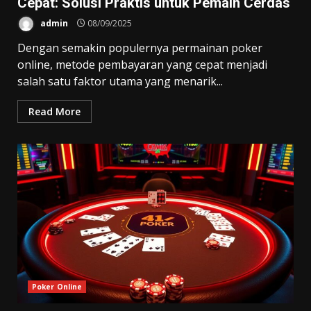
Cepat: Solusi Praktis untuk Pemain Cerdas
admin
08/09/2025
Dengan semakin populernya permainan poker
online, metode pembayaran yang cepat menjadi
salah satu faktor utama yang menarik...
Read More
Poker Online