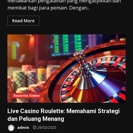
menawarkan pengalaman yang mengasyikkan dan
memikat bagi para pemain. Dengan...
Read More
Roulette Online
Live Casino Roulette: Memahami Strategi
dan Peluang Menang
admin
26/03/2025