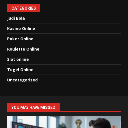
CATEGORIES
Judi Bola
Kasino Online
Poker Online
Roulette Online
Slot online
Togel Online
Uncategorized
YOU MAY HAVE MISSED