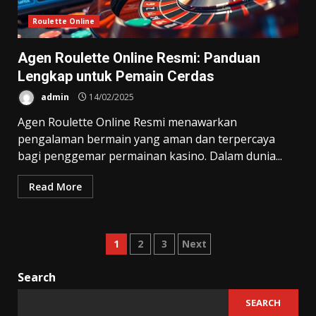
Roulette Online
Agen Roulette Online Resmi: Panduan
Lengkap untuk Pemain Cerdas
admin
14/02/2025
Agen Roulette Online Resmi menawarkan
pengalaman bermain yang aman dan terpercaya
bagi penggemar permainan kasino. Dalam dunia...
Read More
Posts
1
2
3
Next
pagination
Search
SEARCH