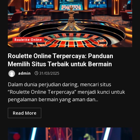
Roulette Online
Roulette Online Terpercaya: Panduan
Memilih Situs Terbaik untuk Bermain
admin
31/03/2025
Dalam dunia perjudian daring, mencari situs
“Roulette Online Terpercaya” menjadi kunci untuk
pengalaman bermain yang aman dan...
Read More