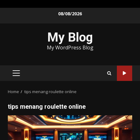
Skip
08/08/2026
to
content
My Blog
My WordPress Blog
PRIMARY
MENU
Home
tips menang roulette online
tips menang roulette online