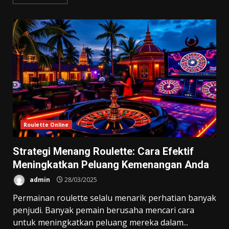
Roulette Online
Strategi Menang Roulette: Cara Efektif
Meningkatkan Peluang Kemenangan Anda
admin
28/03/2025
Permainan roulette selalu menarik perhatian banyak
penjudi. Banyak pemain berusaha mencari cara
untuk meningkatkan peluang mereka dalam...