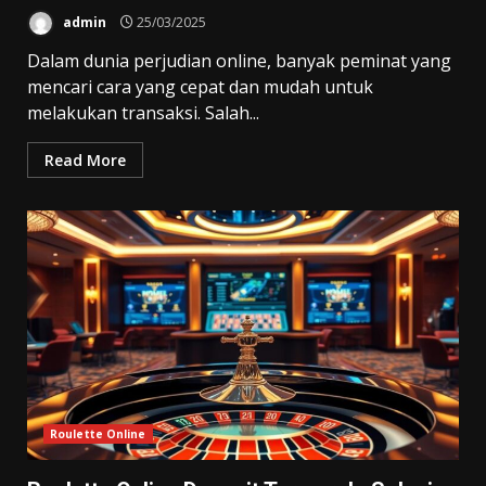
admin
25/03/2025
Dalam dunia perjudian online, banyak peminat yang
mencari cara yang cepat dan mudah untuk
melakukan transaksi. Salah...
Read More
Roulette Online