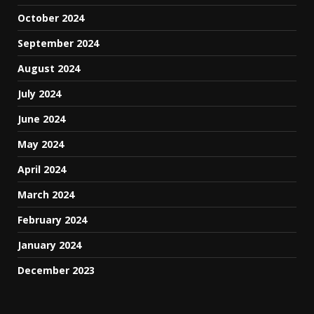
October 2024
September 2024
August 2024
July 2024
June 2024
May 2024
April 2024
March 2024
February 2024
January 2024
December 2023