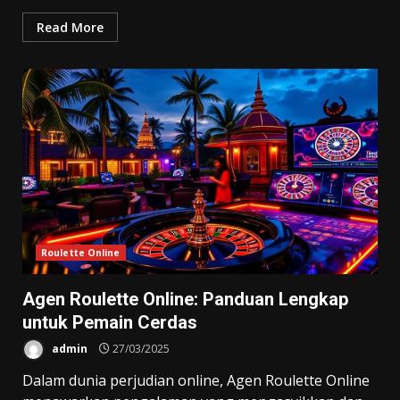
Read More
Roulette Online
Agen Roulette Online: Panduan Lengkap
untuk Pemain Cerdas
admin
27/03/2025
Dalam dunia perjudian online, Agen Roulette Online