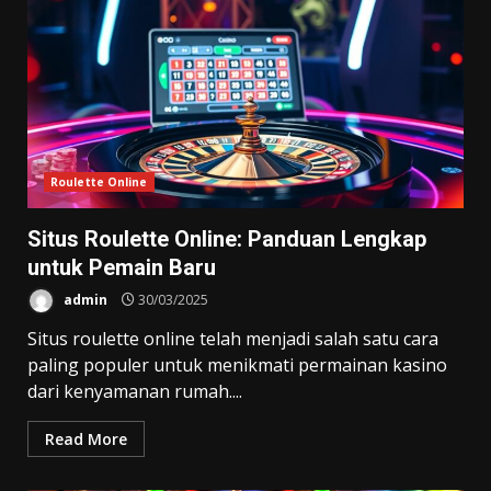
Roulette Online
Situs Roulette Online: Panduan Lengkap
untuk Pemain Baru
admin
30/03/2025
Situs roulette online telah menjadi salah satu cara
paling populer untuk menikmati permainan kasino
dari kenyamanan rumah....
Read More