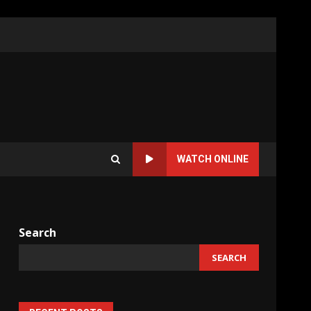
WATCH ONLINE
Search
SEARCH