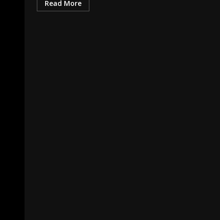
Read More