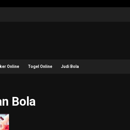
ker Online
Togel Online
Judi Bola
n Bola