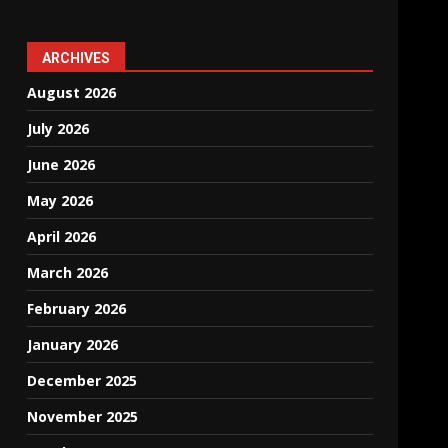
ARCHIVES
August 2026
July 2026
June 2026
May 2026
April 2026
March 2026
February 2026
January 2026
December 2025
November 2025