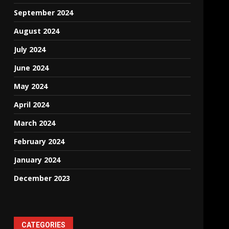
September 2024
August 2024
July 2024
June 2024
May 2024
April 2024
March 2024
February 2024
January 2024
December 2023
CATEGORIES