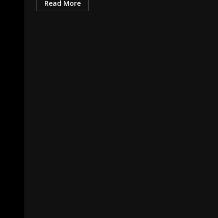
Read More