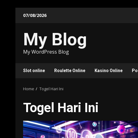
Skip
07/08/2026
to
content
My Blog
My WordPress Blog
Slot online
Roulette Online
Kasino Online
Po
Home
Togel Hari Ini
Togel Hari Ini