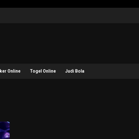
ker Online
Togel Online
Judi Bola