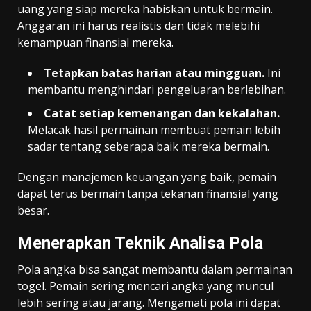
uang yang siap mereka habiskan untuk bermain.
Anggaran ini harus realistis dan tidak melebihi
kemampuan finansial mereka.
Tetapkan batas harian atau mingguan.
Ini
membantu menghindari pengeluaran berlebihan.
Catat setiap kemenangan dan kekalahan.
Melacak hasil permainan membuat pemain lebih
sadar tentang seberapa baik mereka bermain.
Dengan manajemen keuangan yang baik, pemain
dapat terus bermain tanpa tekanan finansial yang
besar.
Menerapkan Teknik Analisa Pola
Pola angka bisa sangat membantu dalam permainan
togel. Pemain sering mencari angka yang muncul
lebih sering atau jarang. Mengamati pola ini dapat