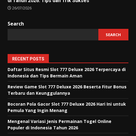
di Tahun 2026: Tips dan Trik Sukses
26/07/2026
Search
SEARCH
RECENT POSTS
Daftar Situs Resmi Slot 777 Deluxe 2026 Terpercaya di
Indonesia dan Tips Bermain Aman
Review Game Slot 777 Deluxe 2026 Beserta Fitur Bonus
Terbaru dan Keunggulannya
Bocoran Pola Gacor Slot 777 Deluxe 2026 Hari Ini untuk
Pemula Yang Ingin Menang
Mengenal Variasi Jenis Permainan Togel Online
Populer di Indonesia Tahun 2026