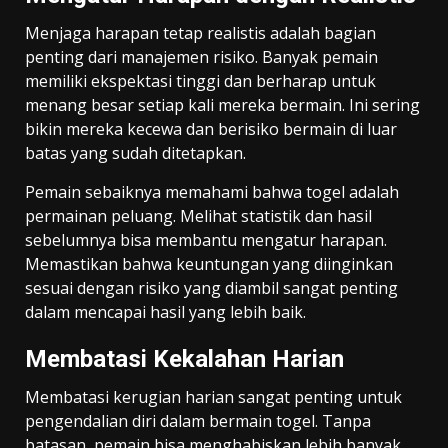
Menjaga harapan tetap realistis adalah bagian
penting dari manajemen risiko. Banyak pemain
memiliki ekspektasi tinggi dan berharap untuk
menang besar setiap kali mereka bermain. Ini sering
bikin mereka kecewa dan berisiko bermain di luar
batas yang sudah ditetapkan.
Pemain sebaiknya memahami bahwa togel adalah
permainan peluang. Melihat statistik dan hasil
sebelumnya bisa membantu mengatur harapan.
Memastikan bahwa keuntungan yang diinginkan
sesuai dengan risiko yang diambil sangat penting
dalam mencapai hasil yang lebih baik.
Membatasi Kekalahan Harian
Membatasi kerugian harian sangat penting untuk
pengendalian diri dalam bermain togel. Tanpa
batasan, pemain bisa menghabiskan lebih banyak