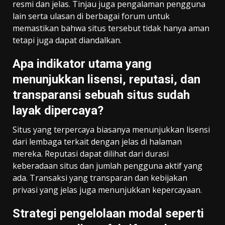
resmi dan jelas. Tinjau juga pengalaman pengguna
lain serta ulasan di berbagai forum untuk
memastikan bahwa situs tersebut tidak hanya aman
tetapi juga dapat diandalkan.
Apa indikator utama yang
menunjukkan lisensi, reputasi, dan
transparansi sebuah situs sudah
layak dipercaya?
Situs yang terpercaya biasanya menunjukkan lisensi
dari lembaga terkait dengan jelas di halaman
mereka. Reputasi dapat dilihat dari durasi
keberadaan situs dan jumlah pengguna aktif yang
ada. Transaksi yang transparan dan kebijakan
privasi yang jelas juga menunjukkan kepercayaan.
Strategi pengelolaan modal seperti