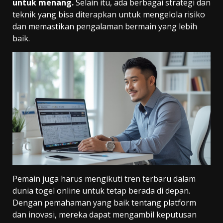
untuk menang.
Selain itu, ada berbagai strategi dan
teknik yang bisa diterapkan untuk mengelola risiko
dan memastikan pengalaman bermain yang lebih
baik.
Pemain juga harus mengikuti tren terbaru dalam
dunia togel online untuk tetap berada di depan.
Dengan pemahaman yang baik tentang platform
dan inovasi, mereka dapat mengambil keputusan