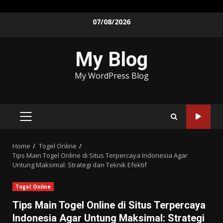
Skip
07/08/2026
to
content
My Blog
My WordPress Blog
PRIMARY
MENU
Home
Togel Online
Tips Main Togel Online di Situs Terpercaya Indonesia Agar
Untung Maksimal: Strategi dan Teknik Efektif
Togel Online
Tips Main Togel Online di Situs Terpercaya
Indonesia Agar Untung Maksimal: Strategi