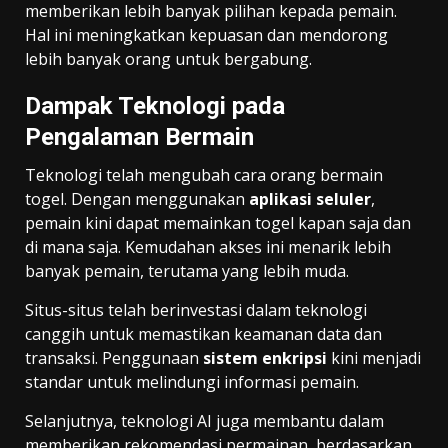
memberikan lebih banyak pilihan kepada pemain.
Hal ini meningkatkan kepuasan dan mendorong
lebih banyak orang untuk bergabung.
Dampak Teknologi pada
Pengalaman Bermain
Teknologi telah mengubah cara orang bermain
togel. Dengan menggunakan
aplikasi seluler
,
pemain kini dapat memainkan togel kapan saja dan
di mana saja. Kemudahan akses ini menarik lebih
banyak pemain, terutama yang lebih muda.
Situs-situs telah berinvestasi dalam teknologi
canggih untuk memastikan keamanan data dan
transaksi. Penggunaan
sistem enkripsi
kini menjadi
standar untuk melindungi informasi pemain.
Selanjutnya, teknologi AI juga membantu dalam
memberikan rekomendasi permainan, berdasarkan