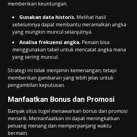
memberikan keuntungan.
Gunakan data historis.
Melihat hasil
sebelumnya dapat membantu meramalkan angka
yang mungkin muncul selanjutnya.
Analisa frekuensi angka.
Pemain bisa
menggunakan tabel untuk mencatat angka mana
yang sering muncul.
Strategi ini tidak menjamin kemenangan, tetapi
memberikan gambaran yang lebih jelas untuk
pengambilan keputusan.
Manfaatkan Bonus dan Promosi
Banyak situs togel menawarkan bonus dan promosi
menarik. Memanfaatkan ini dapat meningkatkan
peluang menang dan memperpanjang waktu
bermain.