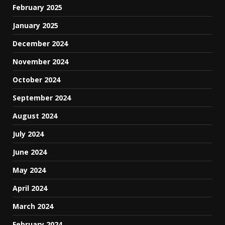
February 2025
January 2025
December 2024
November 2024
October 2024
September 2024
August 2024
July 2024
June 2024
May 2024
April 2024
March 2024
February 2024