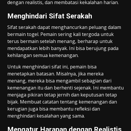
dengan realistis, dan membatasi kekalahan harian.
Menghindari Sifat Serakah
Sifat serakah dapat menghancurkan peluang dalam
bermain togel. Pemain sering kali tergoda untuk
terus bermain setelah menang, berharap untuk
mendapatkan lebih banyak. Ini bisa berujung pada
kehilangan semua kemenangan.
Untuk menghindari sifat ini, pemain bisa
menetapkan batasan. Misalnya, jika mereka
menang, mereka bisa mengambil sebagian dari
kemenangan itu dan berhenti sejenak. Ini membantu
menjaga pikiran tetap jernih dan keputusan tetap
bijak. Membuat catatan tentang kemenangan dan
kerugian juga bisa membantu refleksi dan
menghindari kesalahan yang sama.
Mengatur Harapan dengan Realistis