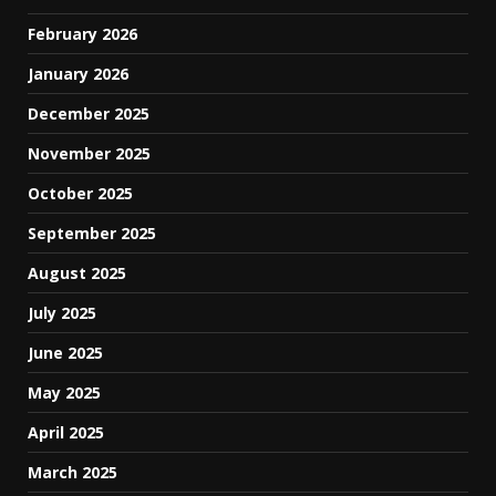
February 2026
January 2026
December 2025
November 2025
October 2025
September 2025
August 2025
July 2025
June 2025
May 2025
April 2025
March 2025