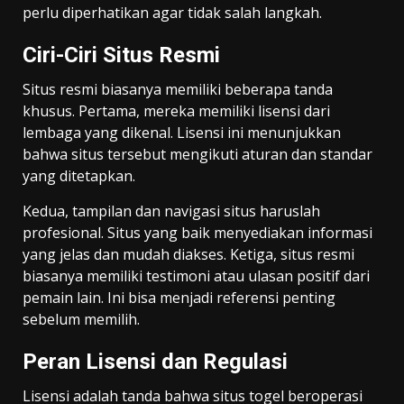
perlu diperhatikan agar tidak salah langkah.
Ciri-Ciri Situs Resmi
Situs resmi biasanya memiliki beberapa tanda
khusus. Pertama, mereka memiliki lisensi dari
lembaga yang dikenal. Lisensi ini menunjukkan
bahwa situs tersebut mengikuti aturan dan standar
yang ditetapkan.
Kedua, tampilan dan navigasi situs haruslah
profesional. Situs yang baik menyediakan informasi
yang jelas dan mudah diakses. Ketiga, situs resmi
biasanya memiliki testimoni atau ulasan positif dari
pemain lain. Ini bisa menjadi referensi penting
sebelum memilih.
Peran Lisensi dan Regulasi
Lisensi adalah tanda bahwa situs togel beroperasi