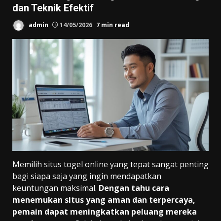
dan Teknik Efektif
admin
14/05/2026
7 min read
Memilih situs togel online yang tepat sangat penting
bagi siapa saja yang ingin mendapatkan
keuntungan maksimal.
Dengan tahu cara
menemukan situs yang aman dan terpercaya,
pemain dapat meningkatkan peluang mereka