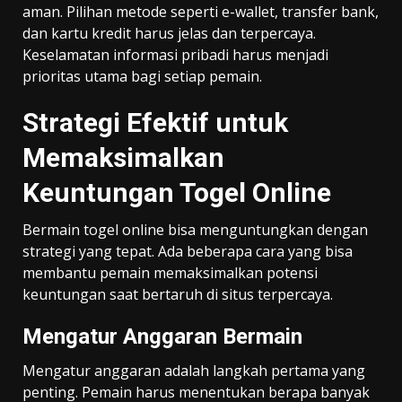
aman. Pilihan metode seperti e-wallet, transfer bank,
dan kartu kredit harus jelas dan terpercaya.
Keselamatan informasi pribadi harus menjadi
prioritas utama bagi setiap pemain.
Strategi Efektif untuk
Memaksimalkan
Keuntungan Togel Online
Bermain togel online bisa menguntungkan dengan
strategi yang tepat. Ada beberapa cara yang bisa
membantu pemain memaksimalkan potensi
keuntungan saat bertaruh di situs terpercaya.
Mengatur Anggaran Bermain
Mengatur anggaran adalah langkah pertama yang
penting. Pemain harus menentukan berapa banyak