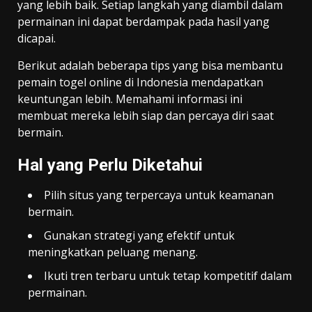
yang lebih baik. Setiap langkah yang diambil dalam
permainan ini dapat berdampak pada hasil yang
dicapai.
Berikut adalah beberapa tips yang bisa membantu
pemain togel online di Indonesia mendapatkan
keuntungan lebih. Memahami informasi ini
membuat mereka lebih siap dan percaya diri saat
bermain.
Hal yang Perlu Diketahui
Pilih situs yang terpercaya untuk keamanan
bermain.
Gunakan strategi yang efektif untuk
meningkatkan peluang menang.
Ikuti tren terbaru untuk tetap kompetitif dalam
permainan.