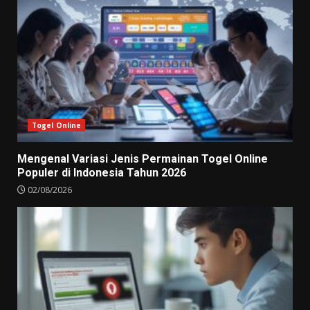
Togel Online
Mengenal Variasi Jenis Permainan Togel Online
Populer di Indonesia Tahun 2026
02/08/2026