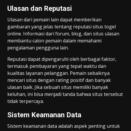
Ulasan dan Reputasi
Ulasan dari pemain lain dapat memberikan
gambaran yang jelas tentang reputasi situs togel
online. Informasi dari forum, blog, dan situs ulasan
membantu calon pemain dalam memahami
pengalaman pengguna lain.
Reputasi dapat dipengaruhi oleh berbagai faktor,
termasuk pembayaran yang tepat waktu dan
kualitas layanan pelanggan. Pemain sebaiknya
mencari situs dengan rating positif dan banyak
ulasan baik. Jika sebuah situs memiliki banyak
keluhan, ini bisa menjadi tanda bahwa situs tersebut
tidak terpercaya.
Sistem Keamanan Data
Sistem keamanan data adalah aspek penting untuk