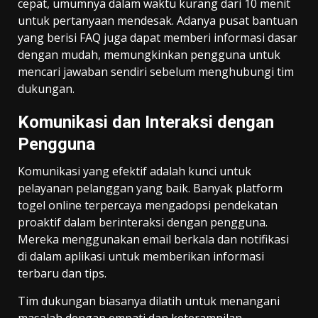
cepat, umumnya dalam waktu kurang dari 10 menit
untuk pertanyaan mendesak. Adanya pusat bantuan
yang berisi FAQ juga dapat memberi informasi dasar
dengan mudah, memungkinkan pengguna untuk
mencari jawaban sendiri sebelum menghubungi tim
dukungan.
Komunikasi dan Interaksi dengan
Pengguna
Komunikasi yang efektif adalah kunci untuk
pelayanan pelanggan yang baik. Banyak platform
togel online terpercaya mengadopsi pendekatan
proaktif dalam berinteraksi dengan pengguna.
Mereka menggunakan email berkala dan notifikasi
di dalam aplikasi untuk memberikan informasi
terbaru dan tips.
Tim dukungan biasanya dilatih untuk menangani
masalah dengan empati dan keterampilan