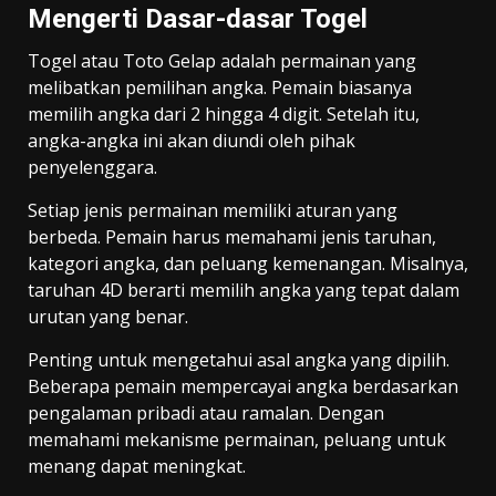
Mengerti Dasar-dasar Togel
Togel atau Toto Gelap adalah permainan yang
melibatkan pemilihan angka. Pemain biasanya
memilih angka dari 2 hingga 4 digit. Setelah itu,
angka-angka ini akan diundi oleh pihak
penyelenggara.
Setiap jenis permainan memiliki aturan yang
berbeda. Pemain harus memahami jenis taruhan,
kategori angka, dan peluang kemenangan. Misalnya,
taruhan 4D berarti memilih angka yang tepat dalam
urutan yang benar.
Penting untuk mengetahui asal angka yang dipilih.
Beberapa pemain mempercayai angka berdasarkan
pengalaman pribadi atau ramalan. Dengan
memahami mekanisme permainan, peluang untuk
menang dapat meningkat.