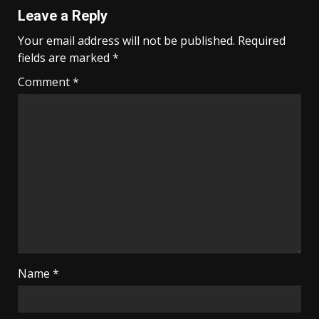
Leave a Reply
Your email address will not be published.
Required
fields are marked
*
Comment
*
Name
*