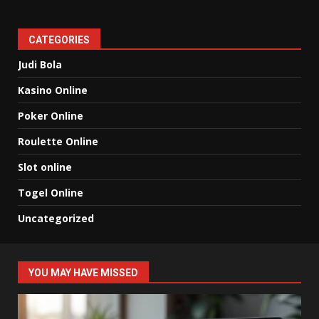
CATEGORIES
Judi Bola
Kasino Online
Poker Online
Roulette Online
Slot online
Togel Online
Uncategorized
YOU MAY HAVE MISSED