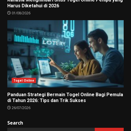
Harus Diketahui di 2026
01/08/2026
Togel Online
Panduan Strategi Bermain Togel Online Bagi Pemula
di Tahun 2026: Tips dan Trik Sukses
26/07/2026
Search