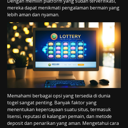
Dengan memilih platform yang sudah terverifikasi,
mereka dapat menikmati pengalaman bermain yang
lebih aman dan nyaman.
Memahami berbagai opsi yang tersedia di dunia
togel sangat penting. Banyak faktor yang
menentukan kepercayaan suatu situs, termasuk
lisensi, reputasi di kalangan pemain, dan metode
deposit dan penarikan yang aman. Mengetahui cara