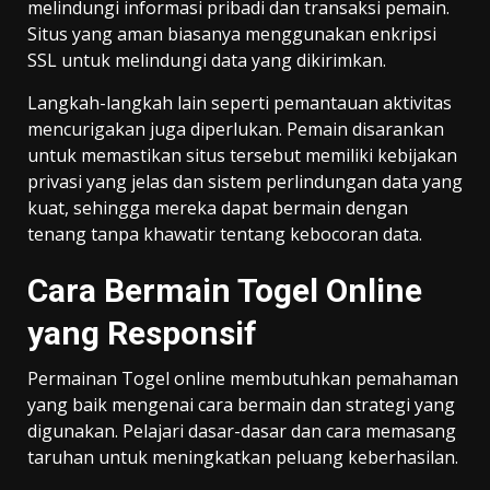
melindungi informasi pribadi dan transaksi pemain.
Situs yang aman biasanya menggunakan enkripsi
SSL untuk melindungi data yang dikirimkan.
Langkah-langkah lain seperti pemantauan aktivitas
mencurigakan juga diperlukan. Pemain disarankan
untuk memastikan situs tersebut memiliki kebijakan
privasi yang jelas dan sistem perlindungan data yang
kuat, sehingga mereka dapat bermain dengan
tenang tanpa khawatir tentang kebocoran data.
Cara Bermain Togel Online
yang Responsif
Permainan Togel online membutuhkan pemahaman
yang baik mengenai cara bermain dan strategi yang
digunakan. Pelajari dasar-dasar dan cara memasang
taruhan untuk meningkatkan peluang keberhasilan.