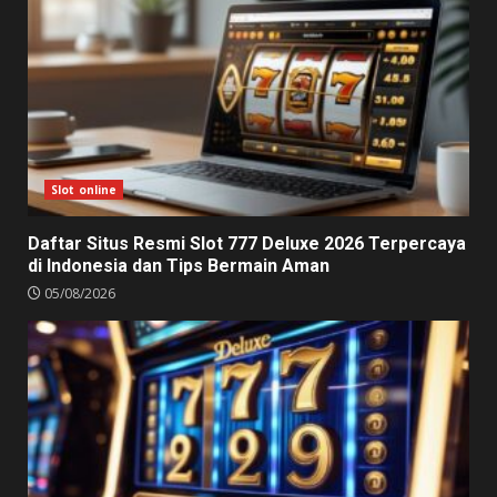
Slot online
Daftar Situs Resmi Slot 777 Deluxe 2026 Terpercaya
di Indonesia dan Tips Bermain Aman
05/08/2026