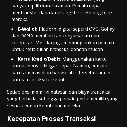
banyak dipilih karena aman. Pemain dapat
mentransfer dana langsung dari rekening bank
mereka.
E-Wallet
: Platform digital seperti OVO, GoPay,
dan DANA memberikan kenyamanan dan
kecepatan. Mereka juga memungkinkan pemain
untuk melakukan transaksi dengan mudah.
Kartu Kredit/Debit
: Menggunakan kartu
untuk deposit dengan cepat. Namun, pemain
harus memastikan bahwa situs tersebut aman
untuk transaksi tersebut.
Setiap opsi memiliki batasan dan biaya transaksi
yang berbeda, sehingga pemain perlu memilih yang
sesuai dengan kebutuhan mereka.
Kecepatan Proses Transaksi