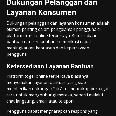
Dukungan Pelanggan dan
Layanan Konsumen
Dukungan pelanggan dan layanan konsumen adalah
elemen penting dalam pengalaman pengguna di
platform togel online terpercaya. Ketersediaan
bantuan dan kemudahan komunikasi dapat
meningkatkan kepuasan dan kepercayaan
pengguna.
Ketersediaan Layanan Bantuan
Platform togel online terpercaya biasanya
menyediakan layanan bantuan yang siap
memberikan dukungan 24/7. Ini mencakup berbagai
cara untuk menghubungi mereka, seperti melalui
chat langsung, email, atau telepon.
Pengguna dapat mengharapkan respons yang