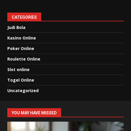
CATEGORIES
Judi Bola
Kasino Online
Poker Online
Roulette Online
Slot online
Togel Online
Uncategorized
YOU MAY HAVE MISSED