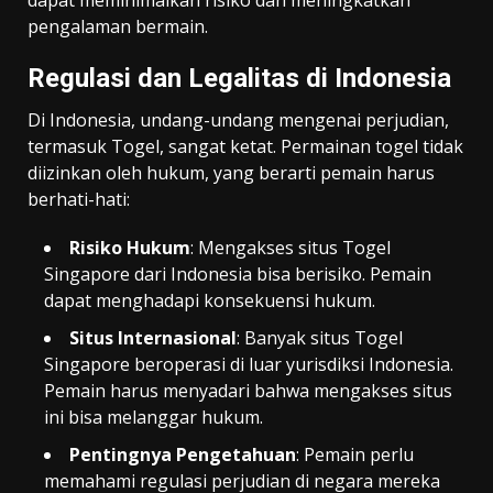
dapat meminimalkan risiko dan meningkatkan
pengalaman bermain.
Regulasi dan Legalitas di Indonesia
Di Indonesia, undang-undang mengenai perjudian,
termasuk Togel, sangat ketat. Permainan togel tidak
diizinkan oleh hukum, yang berarti pemain harus
berhati-hati:
Risiko Hukum
: Mengakses situs Togel
Singapore dari Indonesia bisa berisiko. Pemain
dapat menghadapi konsekuensi hukum.
Situs Internasional
: Banyak situs Togel
Singapore beroperasi di luar yurisdiksi Indonesia.
Pemain harus menyadari bahwa mengakses situs
ini bisa melanggar hukum.
Pentingnya Pengetahuan
: Pemain perlu
memahami regulasi perjudian di negara mereka