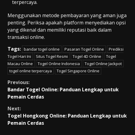
terpercaya.
Menggunakan metode pembayaran yang aman juga
penting. Periksa apakah platform menyediakan opsi
yang dikenal dan memiliki reputasi baik dalam
transaksi online.
Tags:
bandar togel online
Pasaran Togel Online
Prediksi
Togel Hari Ini
Situs Togel Resmi
Togel 4D Online
Togel
Macau Online
Togel Online Indonesia
Togel Online Jackpot
togel online terpercaya
Togel Singapore Online
Continue
Previous:
Bandar Togel Online: Panduan Lengkap untuk
Reading
Pemain Cerdas
Next:
Togel Hongkong Online: Panduan Lengkap untuk
Pemain Cerdas