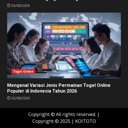
03/08/2026
Togel Online
Mengenal Variasi Jenis Permainan Togel Online
Populer di Indonesia Tahun 2026
02/08/2026
Copyright © All rights reserved.
|
Copyright © 2025 |
KOITOTO