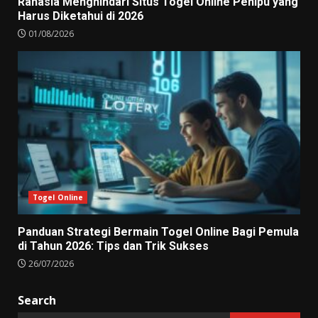
Rahasia Menghindari Situs Togel Online Penipu yang
Harus Diketahui di 2026
01/08/2026
Togel Online
Panduan Strategi Bermain Togel Online Bagi Pemula
di Tahun 2026: Tips dan Trik Sukses
26/07/2026
Search