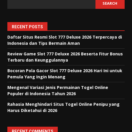
SEARCH
RECENT POSTS
Daftar Situs Resmi Slot 777 Deluxe 2026 Terpercaya di
Indonesia dan Tips Bermain Aman
Review Game Slot 777 Deluxe 2026 Beserta Fitur Bonus
Terbaru dan Keunggulannya
Bocoran Pola Gacor Slot 777 Deluxe 2026 Hari Ini untuk
Pemula Yang Ingin Menang
Mengenal Variasi Jenis Permainan Togel Online
Populer di Indonesia Tahun 2026
Rahasia Menghindari Situs Togel Online Penipu yang
Harus Diketahui di 2026
RECENT COMMENTS