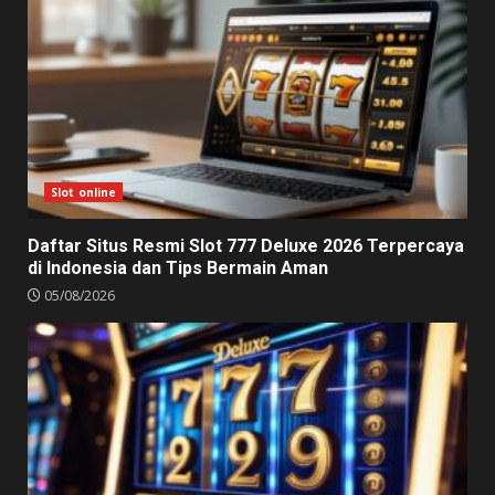
Slot online
Daftar Situs Resmi Slot 777 Deluxe 2026 Terpercaya
di Indonesia dan Tips Bermain Aman
05/08/2026