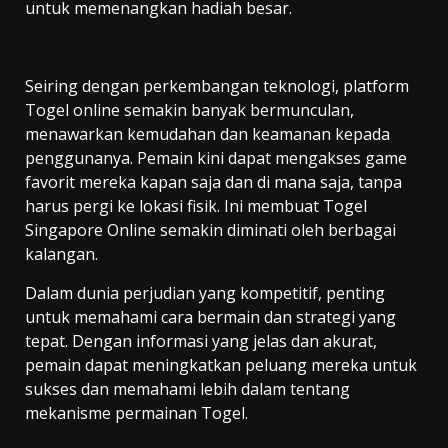
untuk memenangkan hadiah besar.
Seiring dengan perkembangan teknologi, platform
Togel online semakin banyak bermunculan,
menawarkan kemudahan dan keamanan kepada
penggunanya. Pemain kini dapat mengakses game
favorit mereka kapan saja dan di mana saja, tanpa
harus pergi ke lokasi fisik. Ini membuat Togel
Singapore Online semakin diminati oleh berbagai
kalangan.
Dalam dunia perjudian yang kompetitif, penting
untuk memahami cara bermain dan strategi yang
tepat. Dengan informasi yang jelas dan akurat,
pemain dapat meningkatkan peluang mereka untuk
sukses dan memahami lebih dalam tentang
mekanisme permainan Togel.