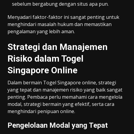
sebelum bergabung dengan situs apa pun.
Menyadari faktor-faktor ini sangat penting untuk
menghindari masalah hukum dan memastikan
pengalaman yang lebih aman.
Strategi dan Manajemen
Risiko dalam Togel
Singapore Online
Dalam bermain Togel Singapore online, strategi
yang tepat dan manajemen risiko yang baik sangat
penting. Pembaca perlu memahami cara mengelola
modal, strategi bermain yang efektif, serta cara
menghindari penipuan online.
Pengelolaan Modal yang Tepat