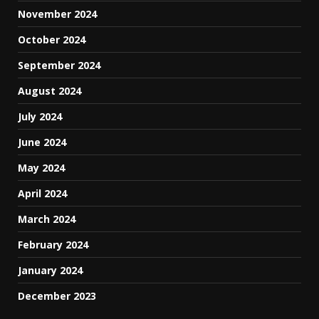
November 2024
October 2024
September 2024
August 2024
July 2024
June 2024
May 2024
April 2024
March 2024
February 2024
January 2024
December 2023