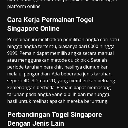
platform online.
Cara Kerja Permainan Togel
Singapore Online
Permainan ini melibatkan pemilihan angka dari satu
hingga angka tertentu, biasanya dari 0000 hingga
9999. Pemain dapat memilih angka secara manual
atau menggunakan metode quick pick. Setelah
periode taruhan berakhir, hasilnya diumumkan
melalui pengundian. Ada beberapa jenis taruhan,
seperti 4D, 3D, dan 2D, yang memberikan peluang
kemenangan berbeda. Pemain dapat memasang
taruhan pada angka yang dipilih dan menunggu
hasil untuk melihat apakah mereka beruntung.
Perbandingan Togel Singapore
Dengan Jenis Lain