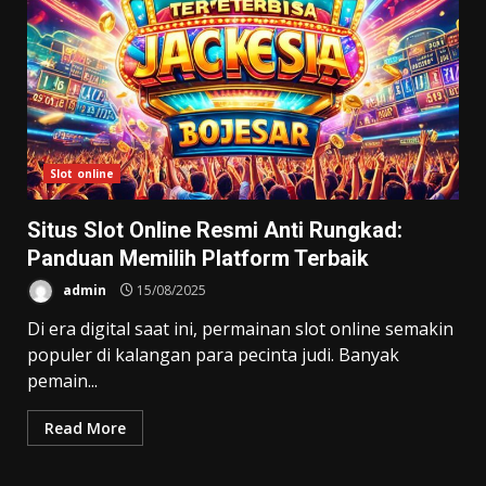
Slot online
Situs Slot Online Resmi Anti Rungkad:
Panduan Memilih Platform Terbaik
admin
15/08/2025
Di era digital saat ini, permainan slot online semakin
populer di kalangan para pecinta judi. Banyak
pemain...
Read More