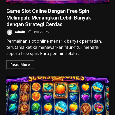
Game Slot Online Dengan Free Spin
Melimpah: Menangkan Lebih Banyak
dengan Strategi Cerdas
admin
18/08/2025
Permainan slot online menarik banyak perhatian,
terutama ketika menawarkan fitur-fitur menarik
seperti free spin. Para pemain selalu...
Read More