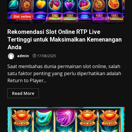
Slot online
Rekomendasi Slot Online RTP Live
Tertinggi untuk Maksimalkan Kemenangan
Anda
admin
17/08/2025
Saat membahas dunia permainan slot online, salah
satu faktor penting yang perlu diperhatikan adalah
Return to Player...
Read More