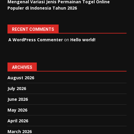
Mengenal Variasi Jenis Permainan Togel Online
Populer di Indonesia Tahun 2026
RECENT COMMENTS
A WordPress Commenter
on
Hello world!
ARCHIVES
August 2026
July 2026
June 2026
May 2026
April 2026
March 2026