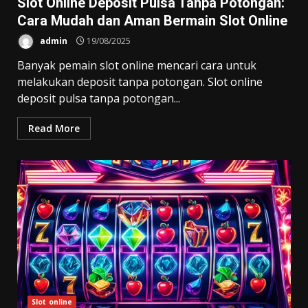
Slot Online Deposit Pulsa Tanpa Potongan:
Cara Mudah dan Aman Bermain Slot Online
admin
19/08/2025
Banyak pemain slot online mencari cara untuk
melakukan deposit tanpa potongan. Slot online
deposit pulsa tanpa potongan...
Read More
Slot online