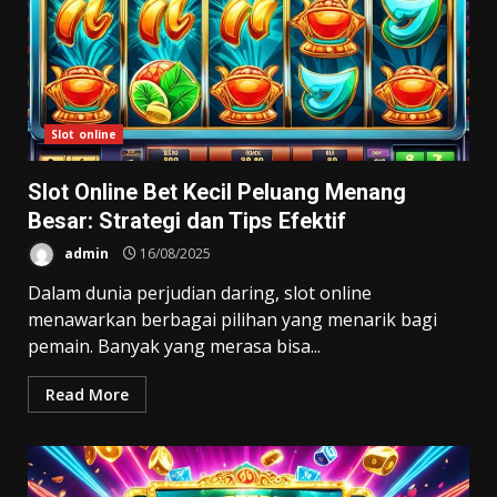
Slot online
Slot Online Bet Kecil Peluang Menang
Besar: Strategi dan Tips Efektif
admin
16/08/2025
Dalam dunia perjudian daring, slot online
menawarkan berbagai pilihan yang menarik bagi
pemain. Banyak yang merasa bisa...
Read More