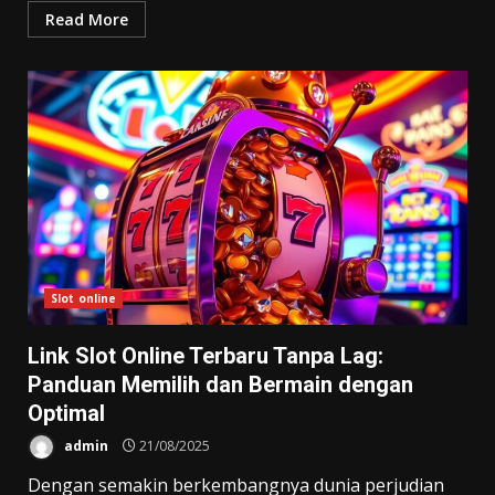
Read More
Slot online
Link Slot Online Terbaru Tanpa Lag:
Panduan Memilih dan Bermain dengan
Optimal
admin
21/08/2025
Dengan semakin berkembangnya dunia perjudian