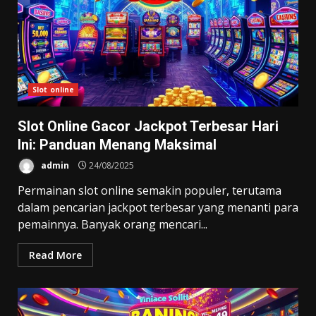
Slot online
Slot Online Gacor Jackpot Terbesar Hari
Ini: Panduan Menang Maksimal
admin
24/08/2025
Permainan slot online semakin populer, terutama
dalam pencarian jackpot terbesar yang menanti para
pemainnya. Banyak orang mencari...
Read More