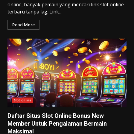
online, banyak pemain yang mencari link slot online
terbaru tanpa lag. Link...
Read More
Slot online
Daftar Situs Slot Online Bonus New
Member Untuk Pengalaman Bermain
Maksimal