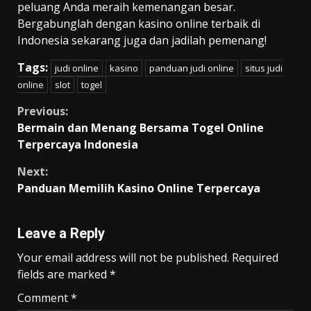
peluang Anda meraih kemenangan besar.
Bergabunglah dengan kasino online terbaik di
Indonesia sekarang juga dan jadilah pemenang!
Tags:
judi online
kasino
panduan judi online
situs judi
online
slot
togel
Continue
Previous:
Bermain dan Menang Bersama Togel Online
Reading
Terpercaya Indonesia
Next:
Panduan Memilih Kasino Online Terpercaya
Leave a Reply
Your email address will not be published.
Required
fields are marked
*
Comment
*