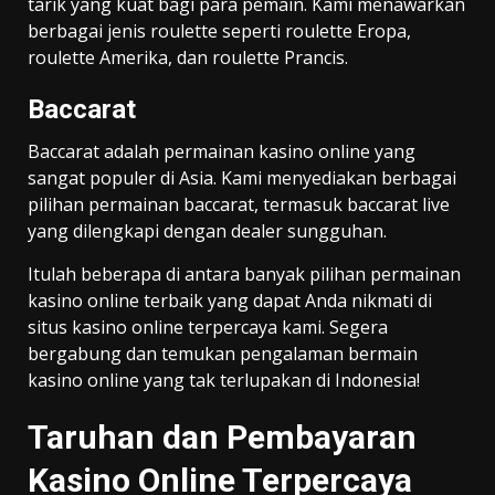
tarik yang kuat bagi para pemain. Kami menawarkan
berbagai jenis roulette seperti roulette Eropa,
roulette Amerika, dan roulette Prancis.
Baccarat
Baccarat adalah permainan kasino online yang
sangat populer di Asia. Kami menyediakan berbagai
pilihan permainan baccarat, termasuk baccarat live
yang dilengkapi dengan dealer sungguhan.
Itulah beberapa di antara banyak pilihan permainan
kasino online terbaik yang dapat Anda nikmati di
situs kasino online terpercaya kami. Segera
bergabung dan temukan pengalaman bermain
kasino online yang tak terlupakan di Indonesia!
Taruhan dan Pembayaran
Kasino Online Terpercaya