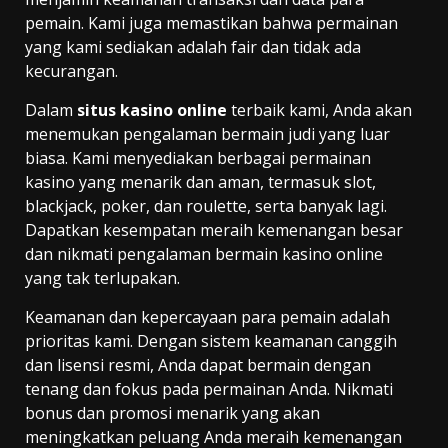
pemain. Kami juga memastikan bahwa permainan
yang kami sediakan adalah fair dan tidak ada
kecurangan.
Dalam
situs kasino online
terbaik kami, Anda akan
menemukan pengalaman bermain judi yang luar
biasa. Kami menyediakan berbagai permainan
kasino yang menarik dan aman, termasuk slot,
blackjack, poker, dan roulette, serta banyak lagi.
Dapatkan kesempatan meraih kemenangan besar
dan nikmati pengalaman bermain kasino online
yang tak terlupakan.
Keamanan dan kepercayaan para pemain adalah
prioritas kami. Dengan sistem keamanan canggih
dan lisensi resmi, Anda dapat bermain dengan
tenang dan fokus pada permainan Anda. Nikmati
bonus dan promosi menarik yang akan
meningkatkan peluang Anda meraih kemenangan