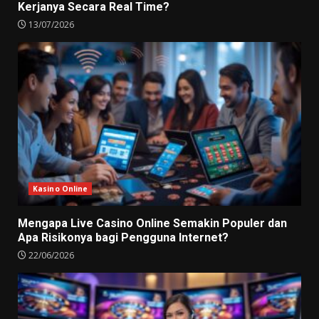
Kerjanya Secara Real Time?
13/07/2026
Kasino Online
Mengapa Live Casino Online Semakin Populer dan
Apa Risikonya bagi Pengguna Internet?
22/06/2026