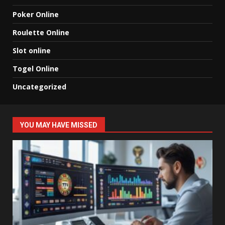
Poker Online
Roulette Online
Slot online
Togel Online
Uncategorized
YOU MAY HAVE MISSED