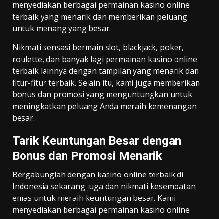
menyediakan berbagai permainan kasino online
terbaik yang menarik dan memberikan peluang
untuk menang yang besar.
Nikmati sensasi bermain slot, blackjack, poker,
roulette, dan banyak lagi permainan kasino online
terbaik lainnya dengan tampilan yang menarik dan
fitur-fitur terbaik. Selain itu, kami juga memberikan
bonus dan promosi yang menguntungkan untuk
meningkatkan peluang Anda meraih kemenangan
besar.
Tarik Keuntungan Besar dengan
Bonus dan Promosi Menarik
Bergabunglah dengan kasino online terbaik di
Indonesia sekarang juga dan nikmati kesempatan
emas untuk meraih keuntungan besar. Kami
menyediakan berbagai permainan kasino online