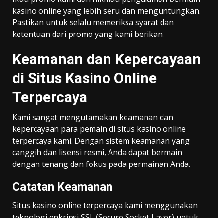
kasino online yang lebih seru dan menguntungkan.
Pastikan untuk selalu memeriksa syarat dan
ketentuan dari promo yang kami berikan.
Keamanan dan Kepercayaan
di Situs Kasino Online
Terpercaya
Kami sangat mengutamakan keamanan dan
kepercayaan para pemain di situs kasino online
terpercaya kami. Dengan sistem keamanan yang
canggih dan lisensi resmi, Anda dapat bermain
dengan tenang dan fokus pada permainan Anda.
Catatan Keamanan
Situs kasino online terpercaya kami menggunakan
teknologi enkripsi SSL (Secure Socket Layer) untuk