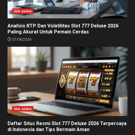
Slot online
Analisis RTP Dan Volatilitas Slot 777 Deluxe 2026
Paling Akurat Untuk Pemain Cerdas
07/08/2026
Slot online
Daftar Situs Resmi Slot 777 Deluxe 2026 Terpercaya
di Indonesia dan Tips Bermain Aman