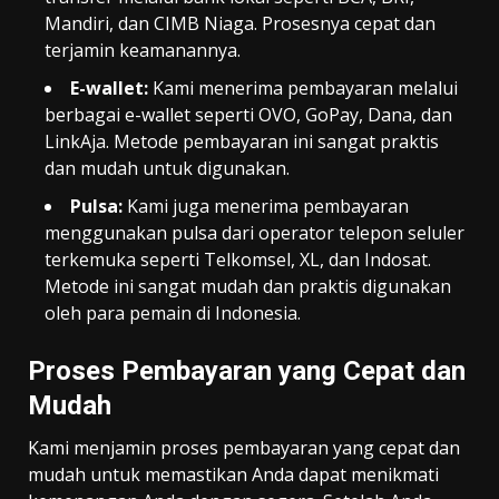
Mandiri, dan CIMB Niaga. Prosesnya cepat dan
terjamin keamanannya.
E-wallet:
Kami menerima pembayaran melalui
berbagai e-wallet seperti OVO, GoPay, Dana, dan
LinkAja. Metode pembayaran ini sangat praktis
dan mudah untuk digunakan.
Pulsa:
Kami juga menerima pembayaran
menggunakan pulsa dari operator telepon seluler
terkemuka seperti Telkomsel, XL, dan Indosat.
Metode ini sangat mudah dan praktis digunakan
oleh para pemain di Indonesia.
Proses Pembayaran yang Cepat dan
Mudah
Kami menjamin proses pembayaran yang cepat dan
mudah untuk memastikan Anda dapat menikmati