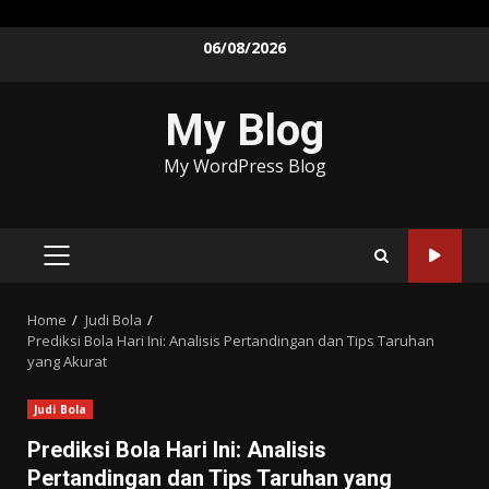
Skip
06/08/2026
to
content
My Blog
My WordPress Blog
PRIMARY
MENU
Home
Judi Bola
Prediksi Bola Hari Ini: Analisis Pertandingan dan Tips Taruhan
yang Akurat
Judi Bola
Prediksi Bola Hari Ini: Analisis
Pertandingan dan Tips Taruhan yang