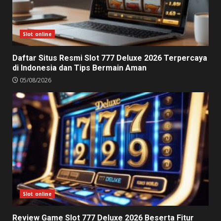
Slot online
Daftar Situs Resmi Slot 777 Deluxe 2026 Terpercaya
di Indonesia dan Tips Bermain Aman
05/08/2026
Slot online
Review Game Slot 777 Deluxe 2026 Beserta Fitur