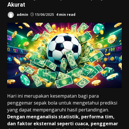
Akurat
admin
15/06/2025
4 min read
Hari ini merupakan kesempatan bagi para
penggemar sepak bola untuk mengetahui prediksi
yang dapat mempengaruhi hasil pertandingan.
Dengan menganalisis statistik, performa tim,
dan faktor eksternal seperti cuaca, penggemar