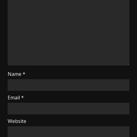
Name
*
Email
*
Website