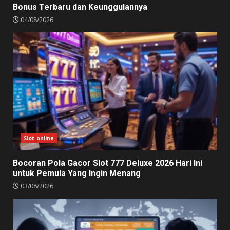
Bonus Terbaru dan Keunggulannya
04/08/2026
Slot online
Bocoran Pola Gacor Slot 777 Deluxe 2026 Hari Ini
untuk Pemula Yang Ingin Menang
03/08/2026