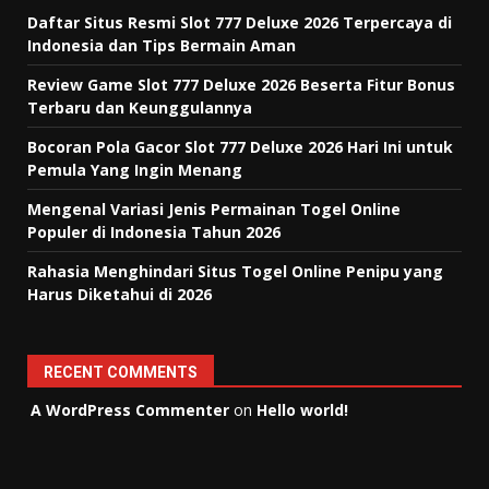
Daftar Situs Resmi Slot 777 Deluxe 2026 Terpercaya di
Indonesia dan Tips Bermain Aman
Review Game Slot 777 Deluxe 2026 Beserta Fitur Bonus
Terbaru dan Keunggulannya
Bocoran Pola Gacor Slot 777 Deluxe 2026 Hari Ini untuk
Pemula Yang Ingin Menang
Mengenal Variasi Jenis Permainan Togel Online
Populer di Indonesia Tahun 2026
Rahasia Menghindari Situs Togel Online Penipu yang
Harus Diketahui di 2026
RECENT COMMENTS
A WordPress Commenter
on
Hello world!