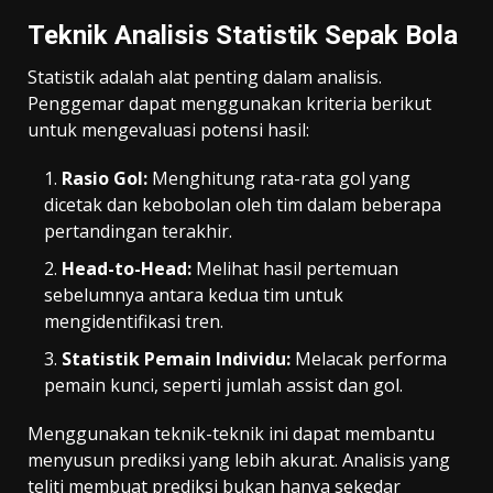
Teknik Analisis Statistik Sepak Bola
Statistik adalah alat penting dalam analisis.
Penggemar dapat menggunakan kriteria berikut
untuk mengevaluasi potensi hasil:
Rasio Gol:
Menghitung rata-rata gol yang
dicetak dan kebobolan oleh tim dalam beberapa
pertandingan terakhir.
Head-to-Head:
Melihat hasil pertemuan
sebelumnya antara kedua tim untuk
mengidentifikasi tren.
Statistik Pemain Individu:
Melacak performa
pemain kunci, seperti jumlah assist dan gol.
Menggunakan teknik-teknik ini dapat membantu
menyusun prediksi yang lebih akurat. Analisis yang
teliti membuat prediksi bukan hanya sekedar