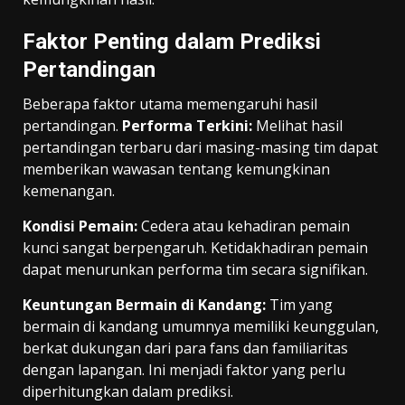
Faktor Penting dalam Prediksi
Pertandingan
Beberapa faktor utama memengaruhi hasil
pertandingan.
Performa Terkini:
Melihat hasil
pertandingan terbaru dari masing-masing tim dapat
memberikan wawasan tentang kemungkinan
kemenangan.
Kondisi Pemain:
Cedera atau kehadiran pemain
kunci sangat berpengaruh. Ketidakhadiran pemain
dapat menurunkan performa tim secara signifikan.
Keuntungan Bermain di Kandang:
Tim yang
bermain di kandang umumnya memiliki keunggulan,
berkat dukungan dari para fans dan familiaritas
dengan lapangan. Ini menjadi faktor yang perlu
diperhitungkan dalam prediksi.