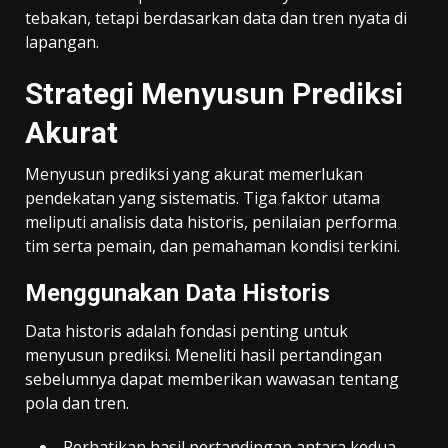
tebakan, tetapi berdasarkan data dan tren nyata di
lapangan.
Strategi Menyusun Prediksi
Akurat
Menyusun prediksi yang akurat memerlukan
pendekatan yang sistematis. Tiga faktor utama
meliputi analisis data historis, penilaian performa
tim serta pemain, dan pemahaman kondisi terkini.
Menggunakan Data Historis
Data historis adalah fondasi penting untuk
menyusun prediksi. Meneliti hasil pertandingan
sebelumnya dapat memberikan wawasan tentang
pola dan tren.
Perhatikan hasil pertandingan antara kedua