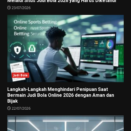
Melalui Situs Judi Bola 2026 yang Harus Diketahui
23/07/2026
Judi Bola
Langkah-Langkah Menghindari Penipuan Saat
Bermain Judi Bola Online 2026 dengan Aman dan
Bijak
22/07/2026