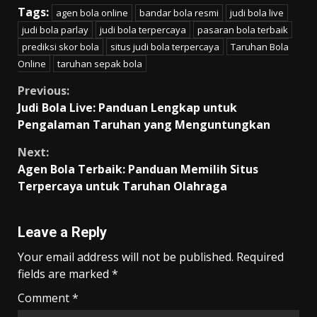
Tags:
agen bola online
bandar bola resmi
judi bola live
judi bola parlay
judi bola terpercaya
pasaran bola terbaik
prediksi skor bola
situs judi bola terpercaya
Taruhan Bola
Online
taruhan sepak bola
Continue
Previous:
Judi Bola Live: Panduan Lengkap untuk
Reading
Pengalaman Taruhan yang Menguntungkan
Next:
Agen Bola Terbaik: Panduan Memilih Situs
Terpercaya untuk Taruhan Olahraga
Leave a Reply
Your email address will not be published.
Required
fields are marked
*
Comment
*