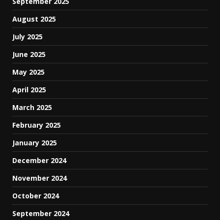
September 2025
August 2025
July 2025
June 2025
May 2025
April 2025
March 2025
February 2025
January 2025
December 2024
November 2024
October 2024
September 2024