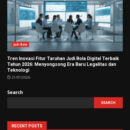
Judi Bola
Tren Inovasi Fitur Taruhan Judi Bola Digital Terbaik
Tahun 2026: Menyongsong Era Baru Legalitas dan
Teknologi
21/07/2026
Search
SEARCH
RECENT POSTS