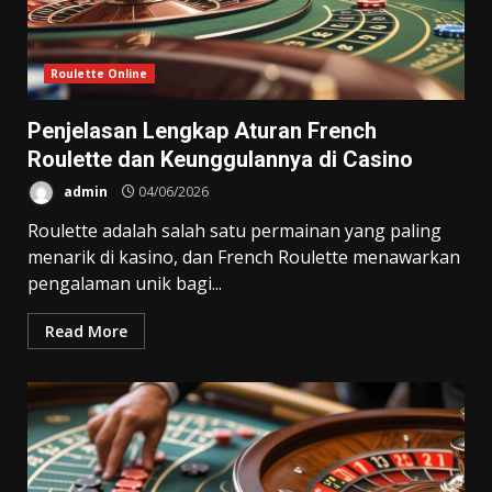
Roulette Online
Penjelasan Lengkap Aturan French
Roulette dan Keunggulannya di Casino
admin
04/06/2026
Roulette adalah salah satu permainan yang paling
menarik di kasino, dan French Roulette menawarkan
pengalaman unik bagi...
Read More