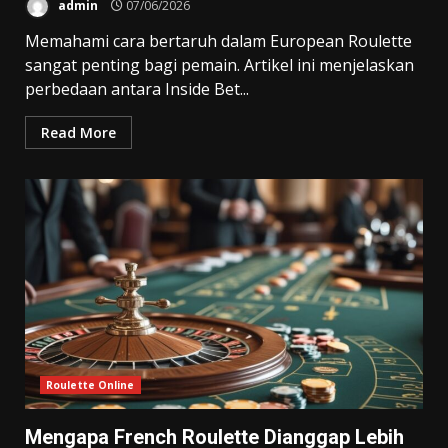
admin
07/06/2026
Memahami cara bertaruh dalam European Roulette
sangat penting bagi pemain. Artikel ini menjelaskan
perbedaan antara Inside Bet...
Read More
Roulette Online
Mengapa French Roulette Dianggap Lebih