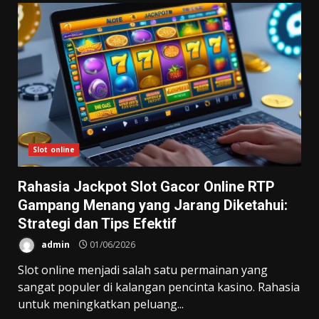
Slot online
Rahasia Jackpot Slot Gacor Online RTP
Gampang Menang yang Jarang Diketahui:
Strategi dan Tips Efektif
admin
01/06/2026
Slot online menjadi salah satu permainan yang
sangat populer di kalangan pencinta kasino. Rahasia
untuk meningkatkan peluang...