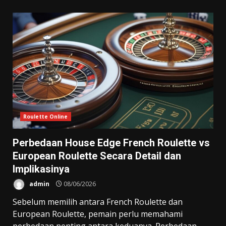
Roulette Online
Perbedaan House Edge French Roulette vs
European Roulette Secara Detail dan
Implikasinya
admin
08/06/2026
Sebelum memilih antara French Roulette dan
European Roulette, pemain perlu memahami