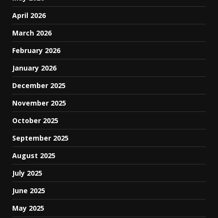
April 2026
March 2026
February 2026
January 2026
December 2025
November 2025
October 2025
September 2025
August 2025
July 2025
June 2025
May 2025