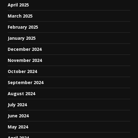
April 2025
March 2025
February 2025
January 2025
December 2024
November 2024
October 2024
September 2024
August 2024
July 2024
June 2024
May 2024
April 2024