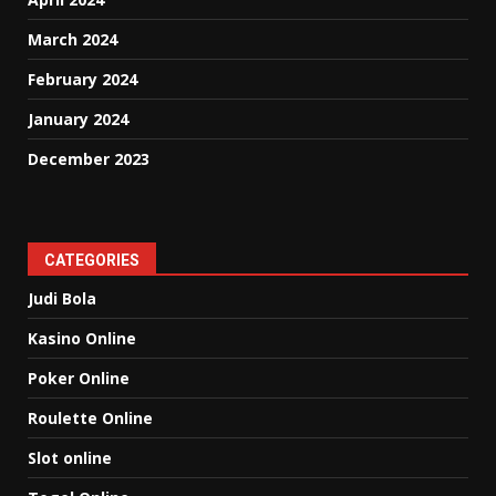
March 2024
February 2024
January 2024
December 2023
CATEGORIES
Judi Bola
Kasino Online
Poker Online
Roulette Online
Slot online