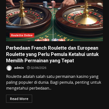
Roulette Online
Perbedaan French Roulette dan European
Roulette yang Perlu Pemula Ketahui untuk
Memilih Permainan yang Tepat
admin
02/06/2026
Roulette adalah salah satu permainan kasino yang
paling populer di dunia. Bagi pemula, penting untuk
mengetahui perbedaan...
Read More