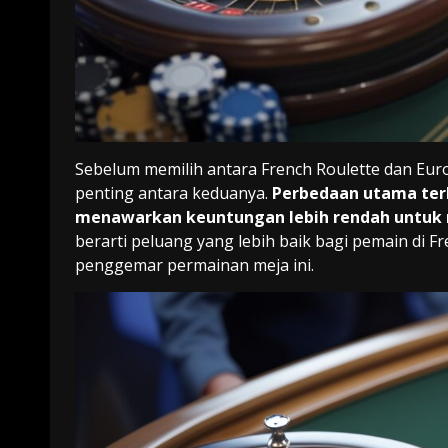
Sebelum memilih antara French Roulette dan Eu
penting antara keduanya.
Perbedaan utama terl
menawarkan keuntungan lebih rendah untuk 
berarti peluang yang lebih baik bagi pemain di F
penggemar permainan meja ini.