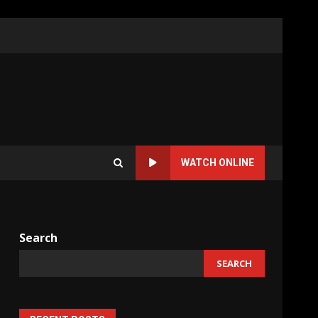
WATCH ONLINE
Search
SEARCH