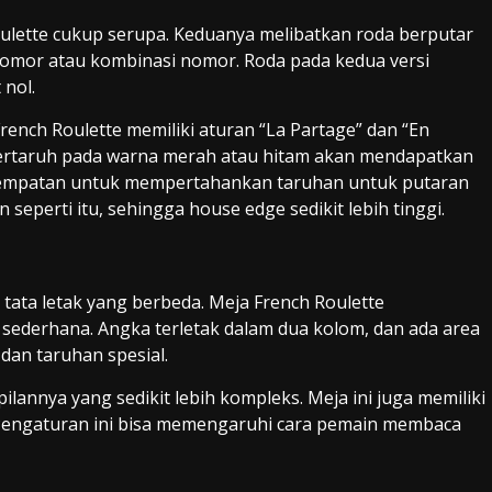
ulette cukup serupa. Keduanya melibatkan roda berputar
nomor atau kombinasi nomor. Roda pada kedua versi
 nol.
ench Roulette memiliki aturan “La Partage” dan “En
g bertaruh pada warna merah atau hitam akan mendapatkan
esempatan untuk mempertahankan taruhan untuk putaran
 seperti itu, sehingga house edge sedikit lebih tinggi.
 tata letak yang berbeda. Meja French Roulette
 sederhana. Angka terletak dalam dua kolom, dan ada area
dan taruhan spesial.
ilannya yang sedikit lebih kompleks. Meja ini juga memiliki
. Pengaturan ini bisa memengaruhi cara pemain membaca