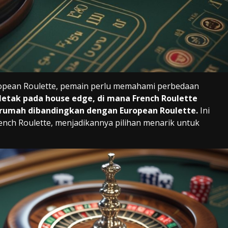
ropean Roulette, pemain perlu memahami perbedaan
etak pada house edge, di mana French Roulette
rumah dibandingkan dengan European Roulette.
Ini
rench Roulette, menjadikannya pilihan menarik untuk