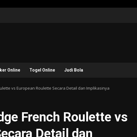
ker Online
Togel Online
Judi Bola
ette vs European Roulette Secara Detail dan Implikasinya
ge French Roulette vs
ecara Detail dan