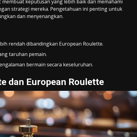
pat membuat keputusan yang lebih baik dan memahami
ngan strategi mereka. Pengetahuan ini penting untuk
ungkan dan menyenangkan.
ebih rendah dibandingkan European Roulette.
ang taruhan pemain.
pengalaman bermain secara keseluruhan.
te dan European Roulette