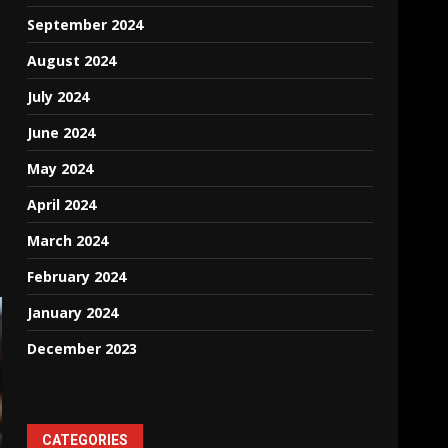
September 2024
August 2024
July 2024
June 2024
May 2024
April 2024
March 2024
February 2024
January 2024
December 2023
CATEGORIES