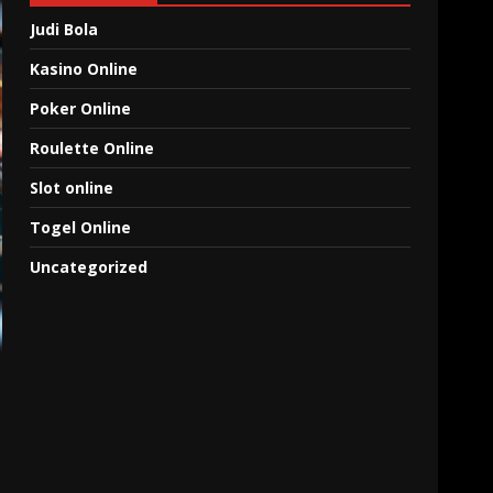
Judi Bola
Kasino Online
Poker Online
Roulette Online
Slot online
Togel Online
Uncategorized