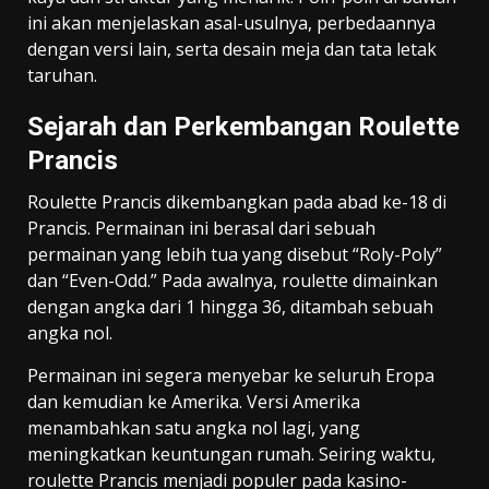
ini akan menjelaskan asal-usulnya, perbedaannya
dengan versi lain, serta desain meja dan tata letak
taruhan.
Sejarah dan Perkembangan Roulette
Prancis
Roulette Prancis dikembangkan pada abad ke-18 di
Prancis. Permainan ini berasal dari sebuah
permainan yang lebih tua yang disebut “Roly-Poly”
dan “Even-Odd.” Pada awalnya, roulette dimainkan
dengan angka dari 1 hingga 36, ditambah sebuah
angka nol.
Permainan ini segera menyebar ke seluruh Eropa
dan kemudian ke Amerika. Versi Amerika
menambahkan satu angka nol lagi, yang
meningkatkan keuntungan rumah. Seiring waktu,
roulette Prancis menjadi populer pada kasino-