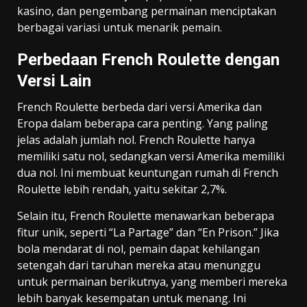
kasino, dan pengembang permainan menciptakan
berbagai variasi untuk menarik pemain.
Perbedaan French Roulette dengan
Versi Lain
French Roulette berbeda dari versi Amerika dan
Eropa dalam beberapa cara penting. Yang paling
jelas adalah jumlah nol. French Roulette hanya
memiliki satu nol, sedangkan versi Amerika memiliki
dua nol. Ini membuat keuntungan rumah di French
Roulette lebih rendah, yaitu sekitar 2,7%.
Selain itu, French Roulette menawarkan beberapa
fitur unik, seperti “La Partage” dan “En Prison.” Jika
bola mendarat di nol, pemain dapat kehilangan
setengah dari taruhan mereka atau menunggu
untuk permainan berikutnya, yang memberi mereka
lebih banyak kesempatan untuk menang. Ini