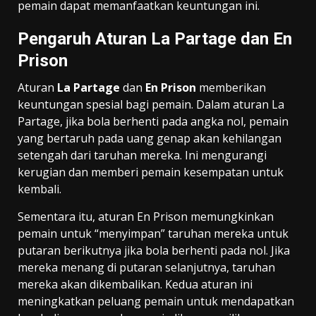
pemain dapat memanfaatkan keuntungan ini.
Pengaruh Aturan La Partage dan En
Prison
Aturan
La Partage
dan
En Prison
memberikan
keuntungan spesial bagi pemain. Dalam aturan La
Partage, jika bola berhenti pada angka nol, pemain
yang bertaruh pada uang genap akan kehilangan
setengah dari taruhan mereka. Ini mengurangi
kerugian dan memberi pemain kesempatan untuk
kembali.
Sementara itu, aturan En Prison memungkinkan
pemain untuk “menyimpan” taruhan mereka untuk
putaran berikutnya jika bola berhenti pada nol. Jika
mereka menang di putaran selanjutnya, taruhan
mereka akan dikembalikan. Kedua aturan ini
meningkatkan peluang pemain untuk mendapatkan