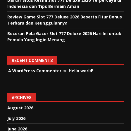
Daftar Situs Resmi Slot 777 Deluxe 2026 Terpercaya di
Indonesia dan Tips Bermain Aman
Review Game Slot 777 Deluxe 2026 Beserta Fitur Bonus
Terbaru dan Keunggulannya
Bocoran Pola Gacor Slot 777 Deluxe 2026 Hari Ini untuk
Pemula Yang Ingin Menang
RECENT COMMENTS
A WordPress Commenter
on
Hello world!
ARCHIVES
August 2026
July 2026
June 2026