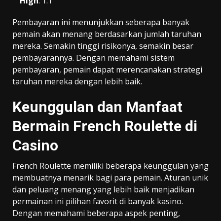
High
: 1:1
Pembayaran ini menunjukkan seberapa banyak
pemain akan menang berdasarkan jumlah taruhan
mereka. Semakin tinggi risikonya, semakin besar
pembayarannya. Dengan memahami sistem
pembayaran, pemain dapat merencanakan strategi
taruhan mereka dengan lebih baik.
Keunggulan dan Manfaat
Bermain French Roulette di
Casino
French Roulette memiliki beberapa keunggulan yang
membuatnya menarik bagi para pemain. Aturan unik
dan peluang menang yang lebih baik menjadikan
permainan ini pilihan favorit di banyak kasino.
Dengan memahami beberapa aspek penting,