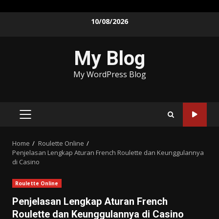
Skip
10/08/2026
to
content
My Blog
My WordPress Blog
PRIMARY
MENU
Home
Roulette Online
Penjelasan Lengkap Aturan French Roulette dan Keunggulannya
di Casino
Roulette Online
Penjelasan Lengkap Aturan French
Roulette dan Keunggulannya di Casino