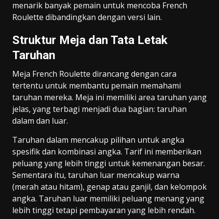
menarik banyak pemain untuk mencoba French
Roulette dibandingkan dengan versi lain.
Struktur Meja dan Tata Letak
Taruhan
Meja French Roulette dirancang dengan cara
tertentu untuk membantu pemain memahami
taruhan mereka. Meja ini memiliki area taruhan yang
jelas, yang terbagi menjadi dua bagian: taruhan
dalam dan luar.
Taruhan dalam mencakup pilihan untuk angka
spesifik dan kombinasi angka. Tarif ini memberikan
peluang yang lebih tinggi untuk kemenangan besar.
Sementara itu, taruhan luar mencakup warna
(merah atau hitam), genap atau ganjil, dan kelompok
angka. Taruhan luar memiliki peluang menang yang
lebih tinggi tetapi pembayaran yang lebih rendah.