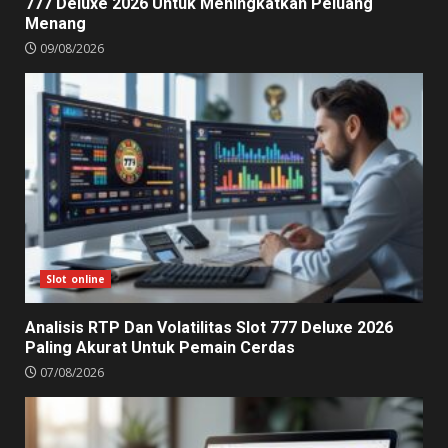
777 Deluxe 2026 Untuk Meningkatkan Peluang
Menang
09/08/2026
Slot online
Analisis RTP Dan Volatilitas Slot 777 Deluxe 2026
Paling Akurat Untuk Pemain Cerdas
07/08/2026