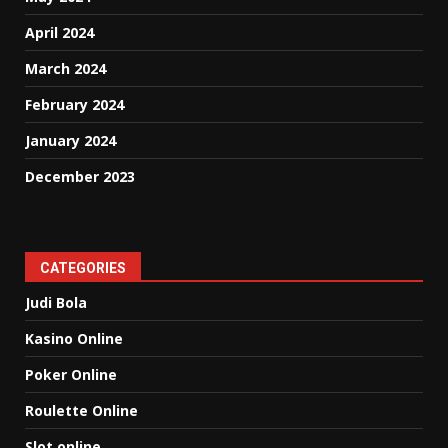
April 2024
March 2024
February 2024
January 2024
December 2023
CATEGORIES
Judi Bola
Kasino Online
Poker Online
Roulette Online
Slot online