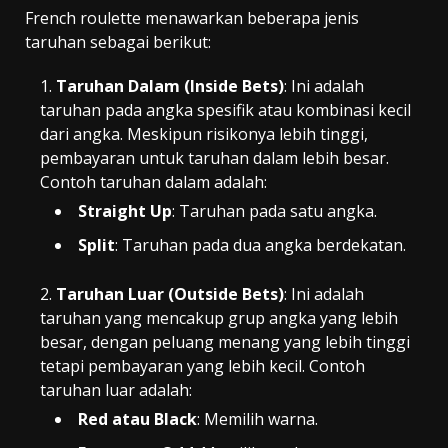
French roulette menawarkan beberapa jenis
taruhan sebagai berikut:
Taruhan Dalam (Inside Bets)
: Ini adalah
taruhan pada angka spesifik atau kombinasi kecil
dari angka. Meskipun risikonya lebih tinggi,
pembayaran untuk taruhan dalam lebih besar.
Contoh taruhan dalam adalah:
Straight Up
: Taruhan pada satu angka.
Split
: Taruhan pada dua angka berdekatan.
Taruhan Luar (Outside Bets)
: Ini adalah
taruhan yang mencakup grup angka yang lebih
besar, dengan peluang menang yang lebih tinggi
tetapi pembayaran yang lebih kecil. Contoh
taruhan luar adalah:
Red atau Black
: Memilih warna.