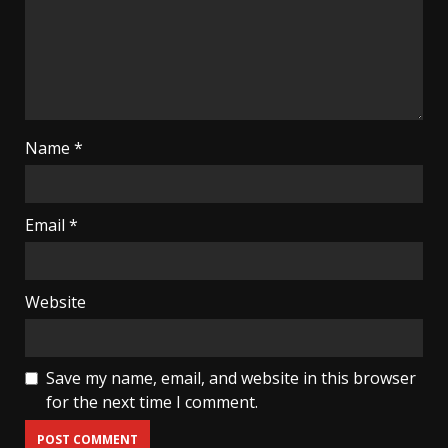
Name
*
Email
*
Website
Save my name, email, and website in this browser
for the next time I comment.