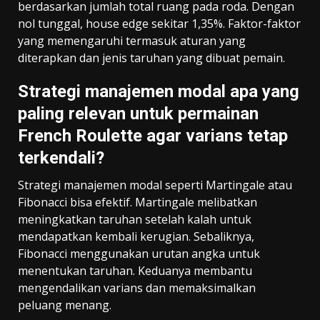
berdasarkan jumlah total ruang pada roda. Dengan
nol tunggal, house edge sekitar 1,35%. Faktor-faktor
yang memengaruhi termasuk aturan yang
diterapkan dan jenis taruhan yang dibuat pemain.
Strategi manajemen modal apa yang
paling relevan untuk permainan
French Roulette agar varians tetap
terkendali?
Strategi manajemen modal seperti Martingale atau
Fibonacci bisa efektif. Martingale melibatkan
meningkatkan taruhan setelah kalah untuk
mendapatkan kembali kerugian. Sebaliknya,
Fibonacci menggunakan urutan angka untuk
menentukan taruhan. Keduanya membantu
mengendalikan varians dan memaksimalkan
peluang menang.