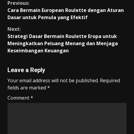
Continue
Previous:
Cara Bermain European Roulette dengan Aturan
Reading
Dasar untuk Pemula yang Efektif
Next:
Strategi Dasar Bermain Roulette Eropa untuk
Meningkatkan Peluang Menang dan Menjaga
Keseimbangan Keuangan
Leave a Reply
Your email address will not be published.
Required
fields are marked
*
Comment
*