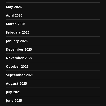
May 2026
April 2026
March 2026
February 2026
January 2026
December 2025
November 2025
October 2025
September 2025
August 2025
July 2025
June 2025