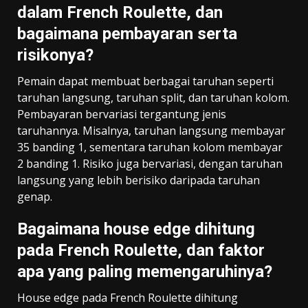
dalam French Roulette, dan
bagaimana pembayaran serta
risikonya?
Pemain dapat membuat berbagai taruhan seperti
taruhan langsung, taruhan split, dan taruhan kolom.
Pembayaran bervariasi tergantung jenis
taruhannya. Misalnya, taruhan langsung membayar
35 banding 1, sementara taruhan kolom membayar
2 banding 1. Risiko juga bervariasi, dengan taruhan
langsung yang lebih berisiko daripada taruhan
genap.
Bagaimana house edge dihitung
pada French Roulette, dan faktor
apa yang paling memengaruhinya?
House edge pada French Roulette dihitung