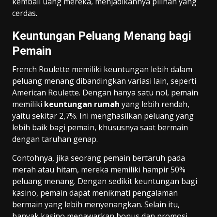
kembali uang mereka, menjadikannya pilihan yang
cerdas.
Keuntungan Peluang Menang bagi
Pemain
French Roulette memiliki keuntungan lebih dalam
peluang menang dibandingkan variasi lain, seperti
American Roulette. Dengan hanya satu nol, pemain
memiliki
keuntungan rumah
yang lebih rendah,
yaitu sekitar 2,7%. Ini menghasilkan peluang yang
lebih baik bagi pemain, khususnya saat bermain
dengan taruhan genap.
Contohnya, jika seorang pemain bertaruh pada
merah atau hitam, mereka memiliki hampir 50%
peluang menang. Dengan sedikit keuntungan bagi
kasino, pemain dapat menikmati pengalaman
bermain yang lebih menyenangkan. Selain itu,
banyak kasino menawarkan bonus dan promosi