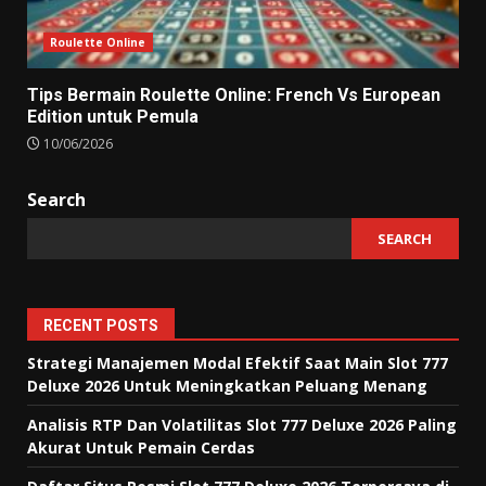
Roulette Online
Tips Bermain Roulette Online: French Vs European
Edition untuk Pemula
10/06/2026
Search
SEARCH
RECENT POSTS
Strategi Manajemen Modal Efektif Saat Main Slot 777
Deluxe 2026 Untuk Meningkatkan Peluang Menang
Analisis RTP Dan Volatilitas Slot 777 Deluxe 2026 Paling
Akurat Untuk Pemain Cerdas