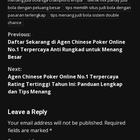
bola dengan peluang besar
tips memilih situs judi bola dengan
pasaran terlengkap
tips menang judi bola sistem double
chance
Continue
Previous:
Daftar Sekarang di Agen Chinese Poker Online
Reading
No.1 Terpercaya Anti Rungkad untuk Menang
Besar
Next:
Agen Chinese Poker Online No.1 Terpercaya
Rating Tertinggi Tahun Ini: Panduan Lengkap
dan Tips Menang
Leave a Reply
Your email address will not be published.
Required
fields are marked
*