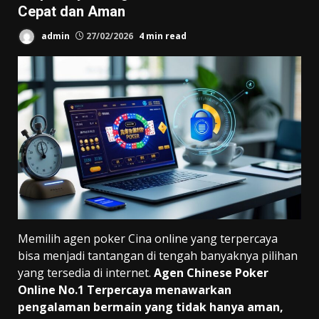
Cepat dan Aman
admin
27/02/2026
4 min read
Memilih agen poker Cina online yang terpercaya
bisa menjadi tantangan di tengah banyaknya pilihan
yang tersedia di internet.
Agen Chinese Poker
Online No.1 Terpercaya menawarkan
pengalaman bermain yang tidak hanya aman,