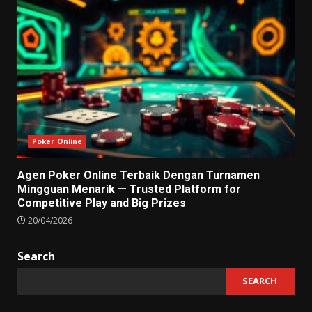
Poker Online
Agen Poker Online Terbaik Dengan Turnamen
Mingguan Menarik — Trusted Platform for
Competitive Play and Big Prizes
20/04/2026
Search
SEARCH