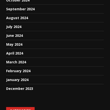
October 2024
September 2024
August 2024
July 2024
June 2024
May 2024
April 2024
March 2024
February 2024
January 2024
December 2023