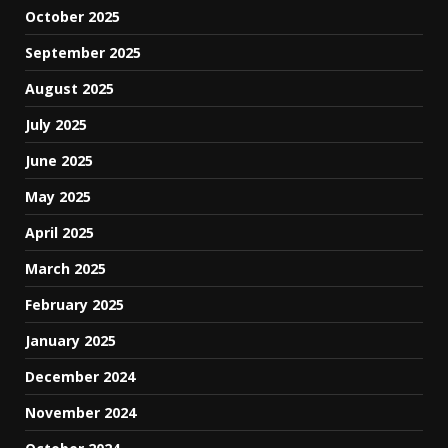
October 2025
September 2025
August 2025
July 2025
June 2025
May 2025
April 2025
March 2025
February 2025
January 2025
December 2024
November 2024