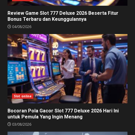
Review Game Slot 777 Deluxe 2026 Beserta Fitur
Bonus Terbaru dan Keunggulannya
04/08/2026
Slot online
Bocoran Pola Gacor Slot 777 Deluxe 2026 Hari Ini
untuk Pemula Yang Ingin Menang
03/08/2026