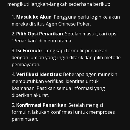
mengikuti langkah-langkah sederhana berikut:
Masuk ke Akun
: Pengguna perlu login ke akun
mereka di situs Agen Chinese Poker.
Pilih Opsi Penarikan
: Setelah masuk, cari opsi
“Penarikan” di menu utama.
Isi Formulir
: Lengkapi formulir penarikan
dengan jumlah yang ingin ditarik dan pilih metode
pembayaran.
Verifikasi Identitas
: Beberapa agen mungkin
membutuhkan verifikasi identitas untuk
keamanan. Pastikan semua informasi yang
diberikan akurat.
Konfirmasi Penarikan
: Setelah mengisi
formulir, lakukan konfirmasi untuk memproses
permintaan.