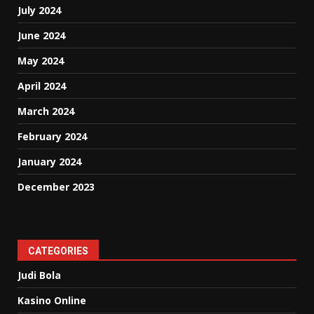
July 2024
June 2024
May 2024
April 2024
March 2024
February 2024
January 2024
December 2023
CATEGORIES
Judi Bola
Kasino Online