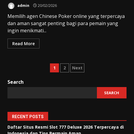
admin
20/02/2026
Memilih agen Chinese Poker online yang terpercaya
dan aman sangat penting bagi para pemain yang
ingin menikmati...
Read More
Posts
1
2
Next
pagination
Search
SEARCH
RECENT POSTS
Daftar Situs Resmi Slot 777 Deluxe 2026 Terpercaya di
Indonesia dan Tips Bermain Aman