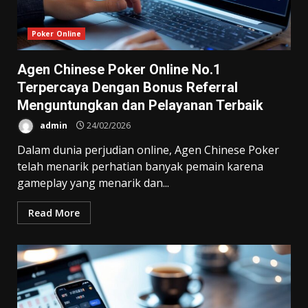
Poker Online
Agen Chinese Poker Online No.1
Terpercaya Dengan Bonus Referral
Menguntungkan dan Pelayanan Terbaik
admin
24/02/2026
Dalam dunia perjudian online, Agen Chinese Poker
telah menarik perhatian banyak pemain karena
gameplay yang menarik dan...
Read More