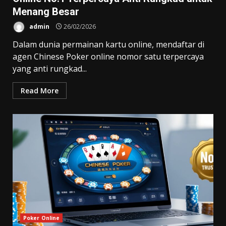
Menang Besar
admin
26/02/2026
Dalam dunia permainan kartu online, mendaftar di
agen Chinese Poker online nomor satu terpercaya
yang anti rungkad...
Read More
Poker Online