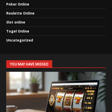
Poker Online
Roulette Online
Slot online
Togel Online
Uncategorized
YOU MAY HAVE MISSED