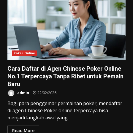
Poker Online
Cara Daftar di Agen Chinese Poker Online
No.1 Terpercaya Tanpa Ribet untuk Pemain
Baru
admin
22/02/2026
Bagi para penggemar permainan poker, mendaftar
di agen Chinese Poker online terpercaya bisa
menjadi langkah awal yang...
Read More