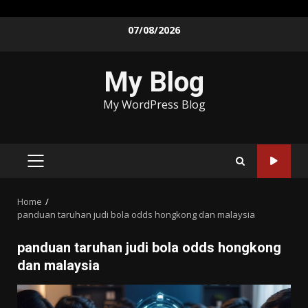
Skip
07/08/2026
to
content
My Blog
My WordPress Blog
PRIMARY
MENU
Home
panduan taruhan judi bola odds hongkong dan malaysia
panduan taruhan judi bola odds hongkong
dan malaysia