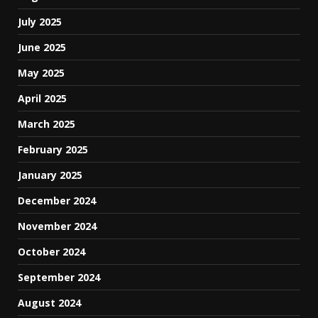
July 2025
June 2025
May 2025
April 2025
March 2025
February 2025
January 2025
December 2024
November 2024
October 2024
September 2024
August 2024