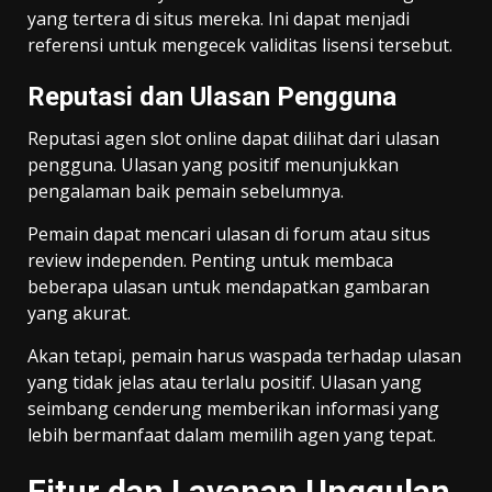
yang tertera di situs mereka. Ini dapat menjadi
referensi untuk mengecek validitas lisensi tersebut.
Reputasi dan Ulasan Pengguna
Reputasi agen slot online dapat dilihat dari ulasan
pengguna. Ulasan yang positif menunjukkan
pengalaman baik pemain sebelumnya.
Pemain dapat mencari ulasan di forum atau situs
review independen. Penting untuk membaca
beberapa ulasan untuk mendapatkan gambaran
yang akurat.
Akan tetapi, pemain harus waspada terhadap ulasan
yang tidak jelas atau terlalu positif. Ulasan yang
seimbang cenderung memberikan informasi yang
lebih bermanfaat dalam memilih agen yang tepat.
Fitur dan Layanan Unggulan