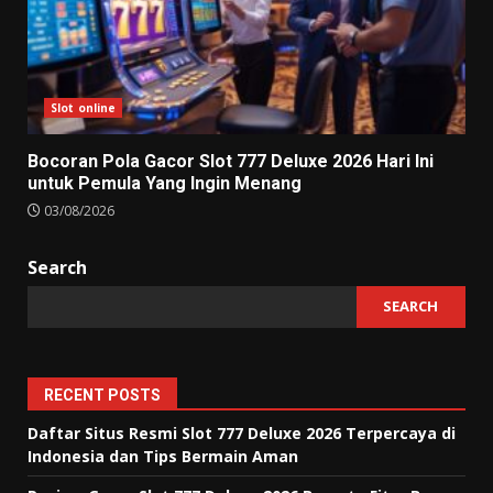
Slot online
Bocoran Pola Gacor Slot 777 Deluxe 2026 Hari Ini
untuk Pemula Yang Ingin Menang
03/08/2026
Search
SEARCH
RECENT POSTS
Daftar Situs Resmi Slot 777 Deluxe 2026 Terpercaya di
Indonesia dan Tips Bermain Aman