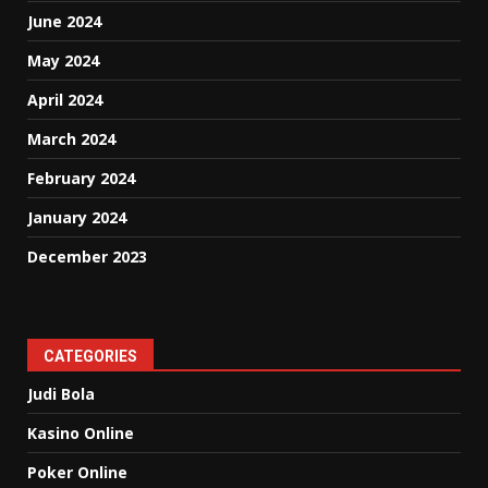
June 2024
May 2024
April 2024
March 2024
February 2024
January 2024
December 2023
CATEGORIES
Judi Bola
Kasino Online
Poker Online