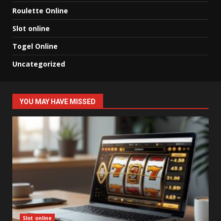
Roulette Online
Slot online
Togel Online
Uncategorized
YOU MAY HAVE MISSED
Slot online