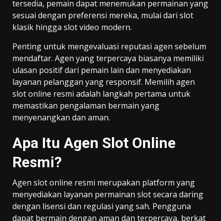
tersedia, pemain dapat menemukan permainan yang
sesuai dengan preferensi mereka, mulai dari slot
klasik hingga slot video modern.
Penting untuk mengevaluasi reputasi agen sebelum
mendaftar. Agen yang terpercaya biasanya memiliki
ulasan positif dari pemain lain dan menyediakan
layanan pelanggan yang responsif. Memilih agen
slot online resmi adalah langkah pertama untuk
memastikan pengalaman bermain yang
menyenangkan dan aman.
Apa Itu Agen Slot Online
Resmi?
Agen slot online resmi merupakan platform yang
menyediakan layanan permainan slot secara daring
dengan lisensi dan regulasi yang sah. Pengguna
dapat bermain dengan aman dan terpercaya, berkat