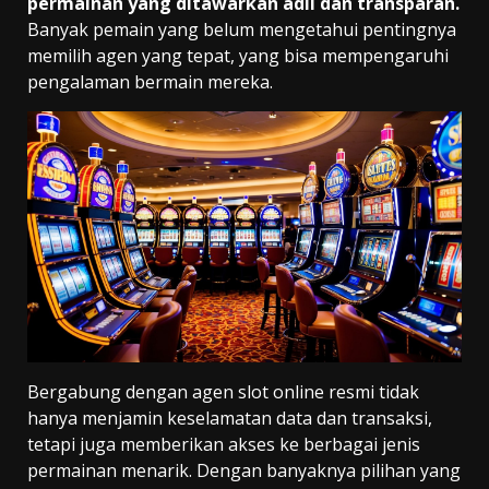
permainan yang ditawarkan adil dan transparan.
Banyak pemain yang belum mengetahui pentingnya
memilih agen yang tepat, yang bisa mempengaruhi
pengalaman bermain mereka.
Bergabung dengan agen slot online resmi tidak
hanya menjamin keselamatan data dan transaksi,
tetapi juga memberikan akses ke berbagai jenis
permainan menarik. Dengan banyaknya pilihan yang