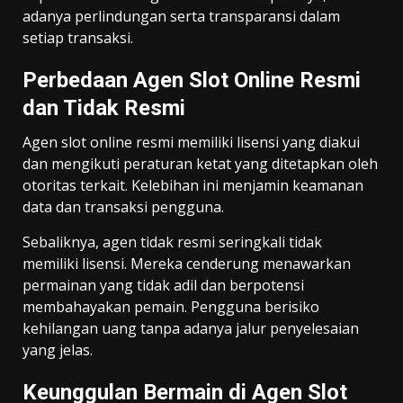
adanya perlindungan serta transparansi dalam
setiap transaksi.
Perbedaan Agen Slot Online Resmi
dan Tidak Resmi
Agen slot online resmi memiliki lisensi yang diakui
dan mengikuti peraturan ketat yang ditetapkan oleh
otoritas terkait. Kelebihan ini menjamin keamanan
data dan transaksi pengguna.
Sebaliknya, agen tidak resmi seringkali tidak
memiliki lisensi. Mereka cenderung menawarkan
permainan yang tidak adil dan berpotensi
membahayakan pemain. Pengguna berisiko
kehilangan uang tanpa adanya jalur penyelesaian
yang jelas.
Keunggulan Bermain di Agen Slot