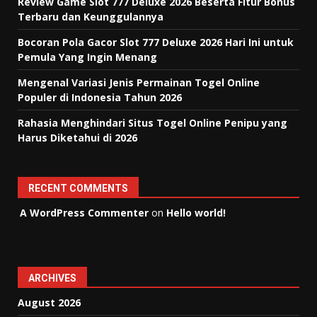
Review Game Slot 777 Deluxe 2026 Beserta Fitur Bonus
Terbaru dan Keunggulannya
Bocoran Pola Gacor Slot 777 Deluxe 2026 Hari Ini untuk
Pemula Yang Ingin Menang
Mengenal Variasi Jenis Permainan Togel Online
Populer di Indonesia Tahun 2026
Rahasia Menghindari Situs Togel Online Penipu yang
Harus Diketahui di 2026
RECENT COMMENTS
A WordPress Commenter
on
Hello world!
ARCHIVES
August 2026