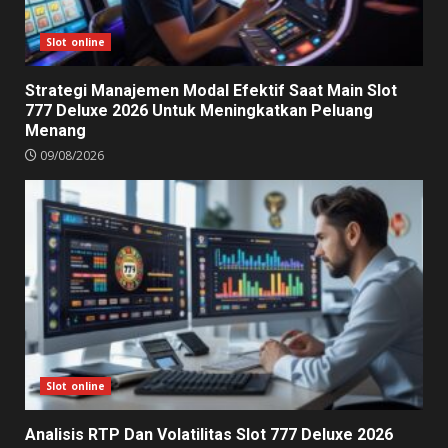
Slot online
Strategi Manajemen Modal Efektif Saat Main Slot
777 Deluxe 2026 Untuk Meningkatkan Peluang
Menang
09/08/2026
Slot online
Analisis RTP Dan Volatilitas Slot 777 Deluxe 2026