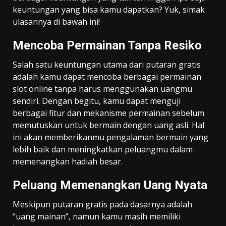
keuntungan yang bisa kamu dapatkan? Yuk, simak
ulasannya di bawah ini!
Mencoba Permainan Tanpa Resiko
Salah satu keuntungan utama dari putaran gratis
adalah kamu dapat mencoba berbagai permainan
slot online tanpa harus menggunakan uangmu
sendiri. Dengan begitu, kamu dapat menguji
berbagai fitur dan mekanisme permainan sebelum
memutuskan untuk bermain dengan uang asli. Hal
ini akan memberikanmu pengalaman bermain yang
lebih baik dan meningkatkan peluangmu dalam
memenangkan hadiah besar.
Peluang Memenangkan Uang Nyata
Meskipun putaran gratis pada dasarnya adalah
“uang mainan”, namun kamu masih memiliki