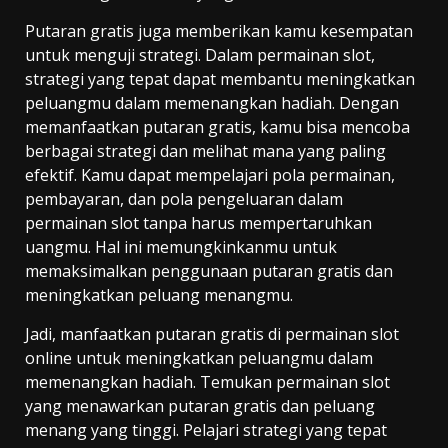
Putaran gratis juga memberikan kamu kesempatan
untuk menguji strategi. Dalam permainan slot,
strategi yang tepat dapat membantu meningkatkan
peluangmu dalam memenangkan hadiah. Dengan
memanfaatkan putaran gratis, kamu bisa mencoba
berbagai strategi dan melihat mana yang paling
efektif. Kamu dapat mempelajari pola permainan,
pembayaran, dan pola pengeluaran dalam
permainan slot tanpa harus mempertaruhkan
uangmu. Hal ini memungkinkanmu untuk
memaksimalkan penggunaan putaran gratis dan
meningkatkan peluang menangmu.
Jadi, manfaatkan putaran gratis di permainan slot
online untuk meningkatkan peluangmu dalam
memenangkan hadiah. Temukan permainan slot
yang menawarkan putaran gratis dan peluang
menang yang tinggi. Pelajari strategi yang tepat