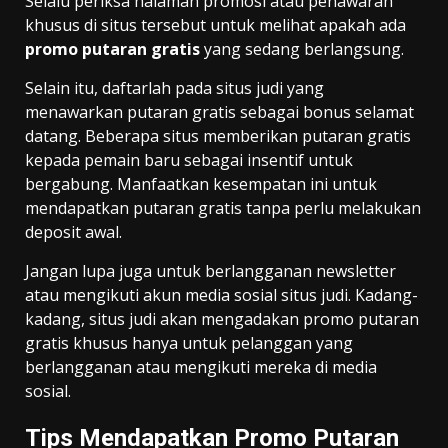
Selalu periksa halaman promosi atau penawaran
khusus di situs tersebut untuk melihat apakah ada
promo putaran gratis
yang sedang berlangsung.
Selain itu, daftarlah pada situs judi yang
menawarkan putaran gratis sebagai bonus selamat
datang. Beberapa situs memberikan putaran gratis
kepada pemain baru sebagai insentif untuk
bergabung. Manfaatkan kesempatan ini untuk
mendapatkan putaran gratis tanpa perlu melakukan
deposit awal.
Jangan lupa juga untuk berlangganan newsletter
atau mengikuti akun media sosial situs judi. Kadang-
kadang, situs judi akan mengadakan promo putaran
gratis khusus hanya untuk pelanggan yang
berlangganan atau mengikuti mereka di media
sosial.
Tips Mendapatkan Promo Putaran