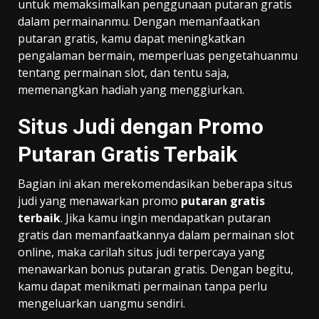
untuk memaksimalkan penggunaan putaran gratis
dalam permainanmu. Dengan memanfaatkan
putaran gratis, kamu dapat meningkatkan
pengalaman bermain, memperluas pengetahuanmu
tentang permainan slot, dan tentu saja,
memenangkan hadiah yang menggiurkan.
Situs Judi dengan Promo
Putaran Gratis Terbaik
Bagian ini akan merekomendasikan beberapa situs
judi yang menawarkan promo
putaran gratis
terbaik
. Jika kamu ingin mendapatkan putaran
gratis dan memanfaatkannya dalam permainan slot
online, maka carilah situs judi terpercaya yang
menawarkan bonus putaran gratis. Dengan begitu,
kamu dapat menikmati permainan tanpa perlu
mengeluarkan uangmu sendiri.