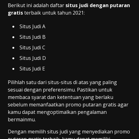
Berikut ini adalah daftar
situs judi dengan putaran
gratis
terbaik untuk tahun 2021:
Situs Judi A
Situs Judi B
Situs Judi C
Situs Judi D
Situs Judi E
Pilihlah satu dari situs-situs di atas yang paling
sesuai dengan preferensimu. Pastikan untuk
membaca syarat dan ketentuan yang berlaku
sebelum memanfaatkan promo putaran gratis agar
kamu dapat mengoptimalkan pengalaman
bermainmu.
Dengan memilih situs judi yang menyediakan promo