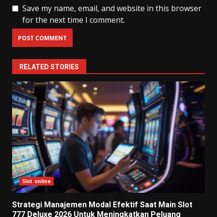
Save my name, email, and website in this browser
for the next time I comment.
RELATED STORIES
Slot online
Strategi Manajemen Modal Efektif Saat Main Slot
777 Deluxe 2026 Untuk Meningkatkan Peluang