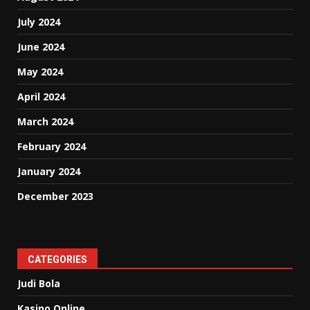
July 2024
June 2024
May 2024
April 2024
March 2024
February 2024
January 2024
December 2023
CATEGORIES
Judi Bola
Kasino Online