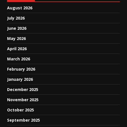
August 2026
July 2026
June 2026
May 2026
April 2026
March 2026
February 2026
January 2026
December 2025
November 2025
October 2025
September 2025