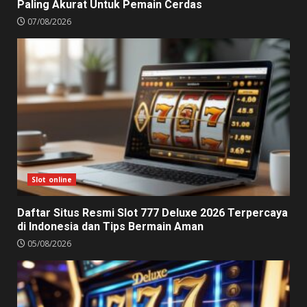
Paling Akurat Untuk Pemain Cerdas
07/08/2026
Slot online
Daftar Situs Resmi Slot 777 Deluxe 2026 Terpercaya
di Indonesia dan Tips Bermain Aman
05/08/2026