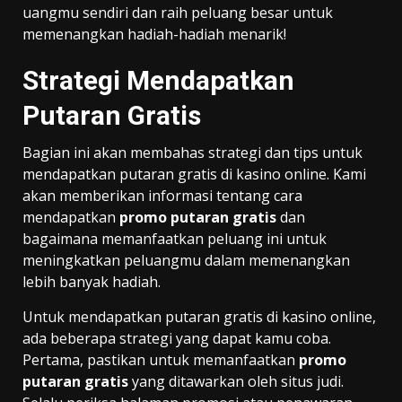
uangmu sendiri dan raih peluang besar untuk
memenangkan hadiah-hadiah menarik!
Strategi Mendapatkan
Putaran Gratis
Bagian ini akan membahas strategi dan tips untuk
mendapatkan putaran gratis di kasino online. Kami
akan memberikan informasi tentang cara
mendapatkan
promo putaran gratis
dan
bagaimana memanfaatkan peluang ini untuk
meningkatkan peluangmu dalam memenangkan
lebih banyak hadiah.
Untuk mendapatkan putaran gratis di kasino online,
ada beberapa strategi yang dapat kamu coba.
Pertama, pastikan untuk memanfaatkan
promo
putaran gratis
yang ditawarkan oleh situs judi.