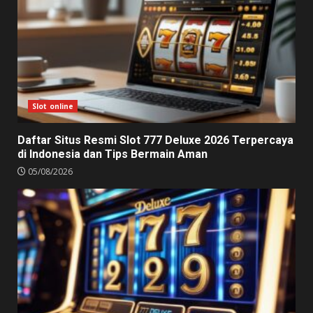
Slot online
Daftar Situs Resmi Slot 777 Deluxe 2026 Terpercaya
di Indonesia dan Tips Bermain Aman
05/08/2026