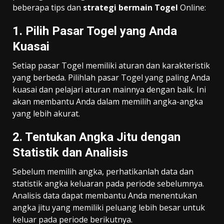
beberapa tips dan
strategi bermain Togel
Online:
1. Pilih Pasar Togel yang Anda
Kuasai
Setiap pasar Togel memiliki aturan dan karakteristik
yang berbeda. Pilihlah pasar Togel yang paling Anda
kuasai dan pelajari aturan mainnya dengan baik. Ini
akan membantu Anda dalam memilih angka-angka
yang lebih akurat.
2. Tentukan Angka Jitu dengan
Statistik dan Analisis
Sebelum memilih angka, perhatikanlah data dan
statistik angka keluaran pada periode sebelumnya.
Analisis data dapat membantu Anda menentukan
angka jitu yang memiliki peluang lebih besar untuk
keluar pada periode berikutnya.