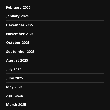
February 2026
January 2026
December 2025
November 2025
October 2025
September 2025
August 2025
July 2025
June 2025
May 2025
April 2025
March 2025