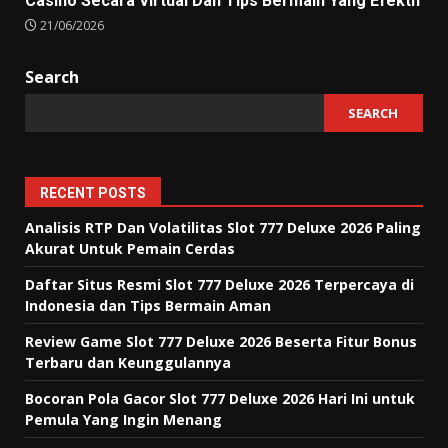
Casino Secara Virtual Dan Tips Bermain Yang Efektif
21/06/2026
Search
SEARCH
RECENT POSTS
Analisis RTP Dan Volatilitas Slot 777 Deluxe 2026 Paling
Akurat Untuk Pemain Cerdas
Daftar Situs Resmi Slot 777 Deluxe 2026 Terpercaya di
Indonesia dan Tips Bermain Aman
Review Game Slot 777 Deluxe 2026 Beserta Fitur Bonus
Terbaru dan Keunggulannya
Bocoran Pola Gacor Slot 777 Deluxe 2026 Hari Ini untuk
Pemula Yang Ingin Menang