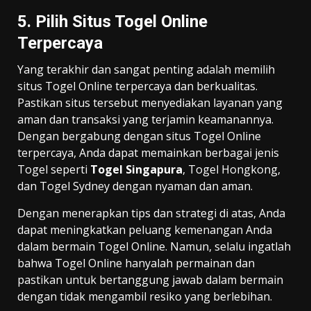
5. Pilih Situs Togel Online
Terpercaya
Yang terakhir dan sangat penting adalah memilih
situs Togel Online terpercaya dan berkualitas.
Pastikan situs tersebut menyediakan layanan yang
aman dan transaksi yang terjamin keamanannya.
Dengan bergabung dengan situs Togel Online
terpercaya, Anda dapat memainkan berbagai jenis
Togel seperti
Togel Singapura
, Togel Hongkong,
dan Togel Sydney dengan nyaman dan aman.
Dengan menerapkan tips dan strategi di atas, Anda
dapat meningkatkan peluang kemenangan Anda
dalam bermain Togel Online. Namun, selalu ingatlah
bahwa Togel Online hanyalah permainan dan
pastikan untuk bertanggung jawab dalam bermain
dengan tidak mengambil resiko yang berlebihan.