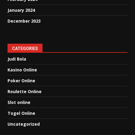
January 2024
December 2023
CATEGORIES
Judi Bola
Kasino Online
Poker Online
Roulette Online
Slot online
Togel Online
Uncategorized