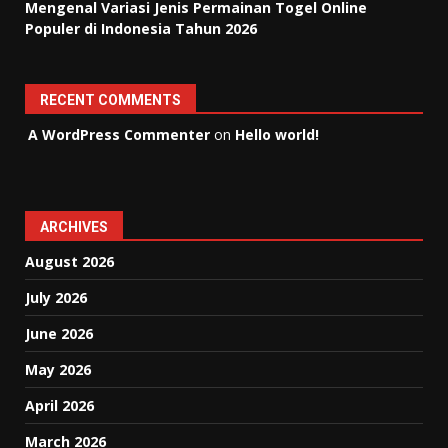
Mengenal Variasi Jenis Permainan Togel Online
Populer di Indonesia Tahun 2026
RECENT COMMENTS
A WordPress Commenter
on
Hello world!
ARCHIVES
August 2026
July 2026
June 2026
May 2026
April 2026
March 2026