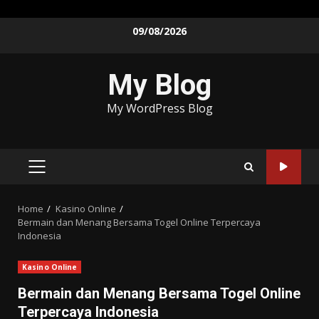
Skip
09/08/2026
to
content
My Blog
My WordPress Blog
PRIMARY
MENU
Home
Kasino Online
Bermain dan Menang Bersama Togel Online Terpercaya
Indonesia
Kasino Online
Bermain dan Menang Bersama Togel Online
Terpercaya Indonesia