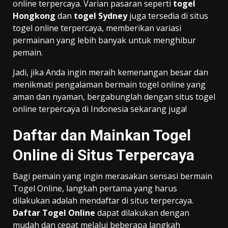
online terpercaya. Varian pasaran seperti
togel
Hongkong
dan
togel Sydney
juga tersedia di situs
togel online terpercaya, memberikan variasi
permainan yang lebih banyak untuk menghibur
pemain.
Jadi, jika Anda ingin meraih kemenangan besar dan
menikmati pengalaman bermain togel online yang
aman dan nyaman, bergabunglah dengan situs togel
online terpercaya di Indonesia sekarang juga!
Daftar dan Mainkan Togel
Online di Situs Terpercaya
Bagi pemain yang ingin merasakan sensasi bermain
Togel Online, langkah pertama yang harus
dilakukan adalah mendaftar di situs terpercaya.
Daftar Togel Online
dapat dilakukan dengan
mudah dan cepat melalui beberapa langkah