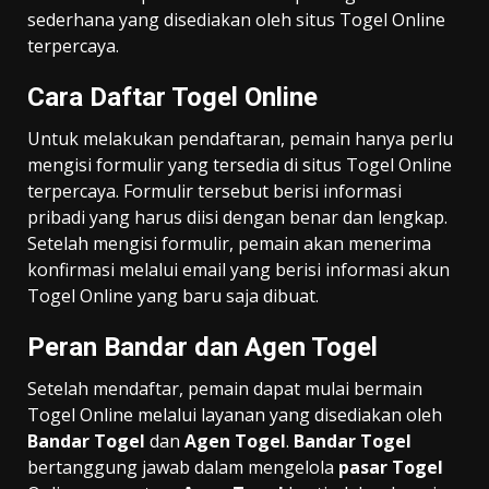
sederhana yang disediakan oleh situs Togel Online
terpercaya.
Cara Daftar Togel Online
Untuk melakukan pendaftaran, pemain hanya perlu
mengisi formulir yang tersedia di situs Togel Online
terpercaya. Formulir tersebut berisi informasi
pribadi yang harus diisi dengan benar dan lengkap.
Setelah mengisi formulir, pemain akan menerima
konfirmasi melalui email yang berisi informasi akun
Togel Online yang baru saja dibuat.
Peran Bandar dan Agen Togel
Setelah mendaftar, pemain dapat mulai bermain
Togel Online melalui layanan yang disediakan oleh
Bandar Togel
dan
Agen Togel
.
Bandar Togel
bertanggung jawab dalam mengelola
pasar Togel