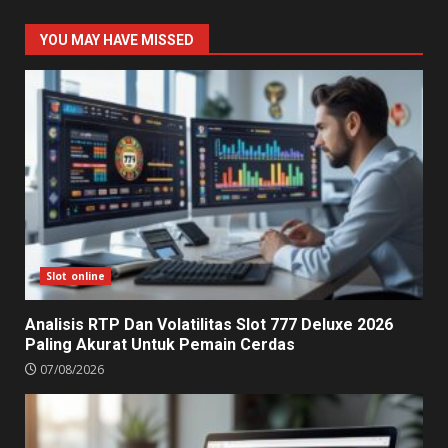
YOU MAY HAVE MISSED
Slot online
Analisis RTP Dan Volatilitas Slot 777 Deluxe 2026
Paling Akurat Untuk Pemain Cerdas
07/08/2026