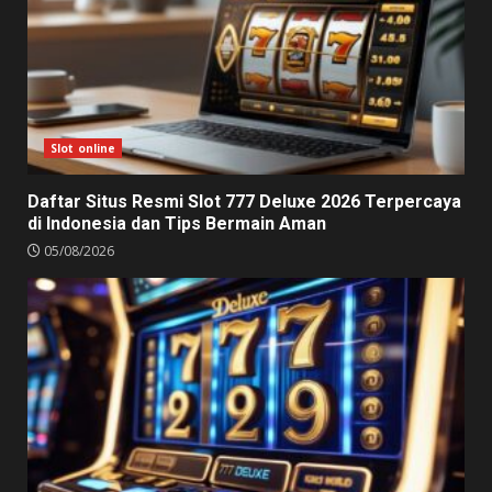
Slot online
Daftar Situs Resmi Slot 777 Deluxe 2026 Terpercaya
di Indonesia dan Tips Bermain Aman
05/08/2026