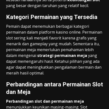
yang besar dengan taruhan yang relatif kecil.
Kategori Permainan yang Tersedia
Pemain dapat menemukan berbagai kategori
permainan dalam platform kasino online. Permainan
slot sering kali menjadi favorit karena grafis yang
menarik dan gameplay yang mudah. Sementara itu,
permainan meja memerlukan pemahaman lebih
dalam mengenai
strategi permainan meja
yang
dapat memengaruhi hasil. Ketahui pilihan yang ada
agar dapat meningkatkan pengalaman bermain dan
meraih hasil optimal.
Perbandingan antara Permainan Slot
dan Meja
Perbandingan slot dan permainan meja
menunjukkan keunikan masing-masing. Slot