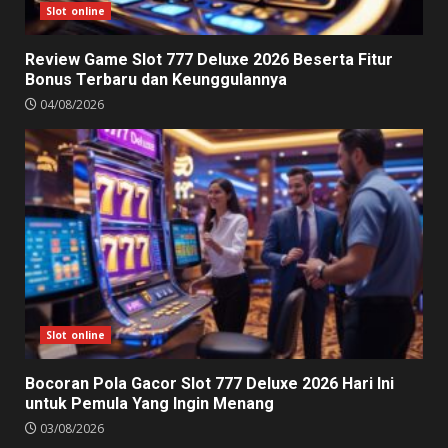
Slot online
Review Game Slot 777 Deluxe 2026 Beserta Fitur
Bonus Terbaru dan Keunggulannya
04/08/2026
Slot online
Bocoran Pola Gacor Slot 777 Deluxe 2026 Hari Ini
untuk Pemula Yang Ingin Menang
03/08/2026