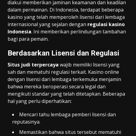
diakui memberikan jaminan keamanan dan keadilan
dalam permainan. Di Indonesia, terdapat beberapa
kasino yang telah memperoleh lisensi dari lembaga
internasional yang sejalan dengan
regulasi kasino
Indonesia
. Ini memberikan perlindungan tambahan
bagi para pemain.
Berdasarkan Lisensi dan Regulasi
Situs judi terpercaya
wajib memiliki lisensi yang
sah dan mematuhi regulasi terkait. Kasino online
dengan lisensi dari lembaga terkemuka menjamin
bahwa mereka beroperasi secara legal dan
mengikuti standar yang telah ditetapkan. Beberapa
hal yang perlu diperhatikan:
Mencari tahu lembaga pemberi lisensi dan
reputasinya.
Memastikan bahwa situs tersebut mematuhi