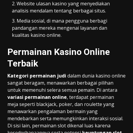
Website ulasan kasino yang menyediakan
analisis mendalam tentang berbagai situs.
Media sosial, di mana pengguna berbagi
pandangan mereka mengenai layanan dan
kualitas kasino online.
Permainan Kasino Online
Terbaik
Kategori permainan judi
dalam dunia kasino online
sangat beragam, menawarkan berbagai pilihan
untuk memenuhi selera semua pemain. Di antara
variasi permainan online
, terdapat permainan
meja seperti blackjack, poker, dan roulette yang
menawarkan pengalaman bermain yang
mendebarkan serta memungkinkan interaksi sosial.
Di sisi lain, permainan slot dikenal luas karena
kesederhanaannya serta potensi
keuntungan slot