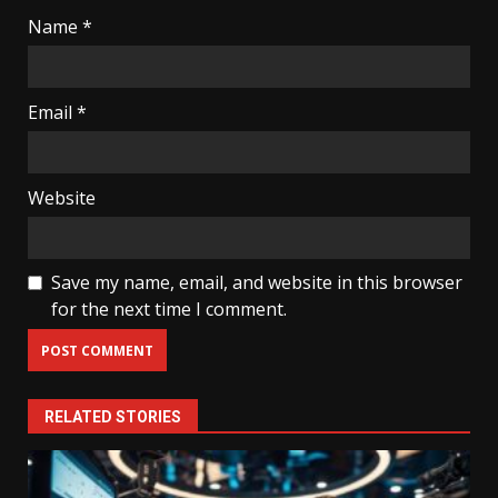
Name
*
Email
*
Website
Save my name, email, and website in this browser
for the next time I comment.
RELATED STORIES