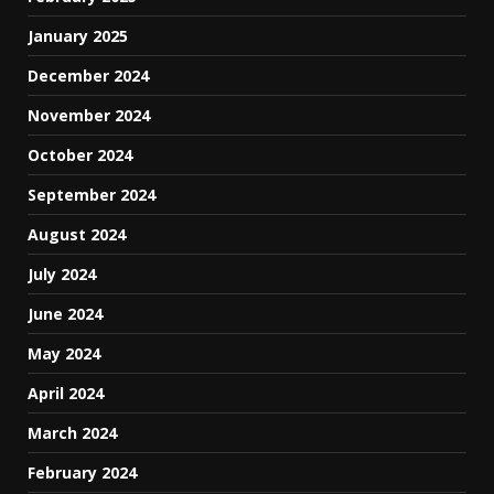
January 2025
December 2024
November 2024
October 2024
September 2024
August 2024
July 2024
June 2024
May 2024
April 2024
March 2024
February 2024