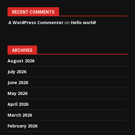
RECENT COMMENTS
A WordPress Commenter
on
Hello world!
ARCHIVES
August 2026
July 2026
June 2026
May 2026
April 2026
March 2026
February 2026