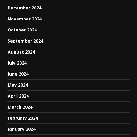
December 2024
November 2024
October 2024
September 2024
August 2024
July 2024
June 2024
May 2024
April 2024
March 2024
February 2024
January 2024