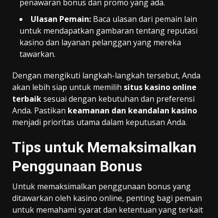
penawaran bonus dan promo yang ada.
Ulasan Pemain:
Baca ulasan dari pemain lain
untuk mendapatkan gambaran tentang reputasi
kasino dan layanan pelanggan yang mereka
tawarkan.
Dengan mengikuti langkah-langkah tersebut, Anda
akan lebih siap untuk memilih
situs kasino online
terbaik
sesuai dengan kebutuhan dan preferensi
Anda. Pastikan
keamanan dan keandalan kasino
menjadi prioritas utama dalam keputusan Anda.
Tips untuk Memaksimalkan
Penggunaan Bonus
Untuk memaksimalkan penggunaan bonus yang
ditawarkan oleh kasino online, penting bagi pemain
untuk memahami syarat dan ketentuan yang terkait