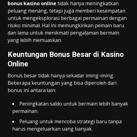
bonus kasino online
tidak hanya meningkatkan
peluang menang, tetapi juga memberi kesempatan
untuk mengeksplorasi berbagai permainan dengan
risiko minimal. Hal ini memungkinkan pemain baru
dan lama untuk menikmati pengalaman bermain
yang lebih memuaskan.
Keuntungan Bonus Besar di Kasino
Online
Bonus besar tidak hanya sekadar iming-iming.
Beberapa keuntungan yang bisa diperoleh dari
bonus ini antara lain:
Peningkatan saldo untuk bermain lebih banyak
permainan.
Peluang untuk mencoba strategi baru tanpa
harus mengeluarkan uang banyak.