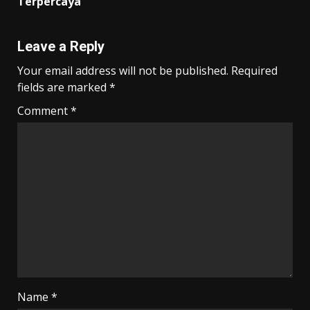
Terpercaya
Leave a Reply
Your email address will not be published.
Required
fields are marked
*
Comment
*
Name
*