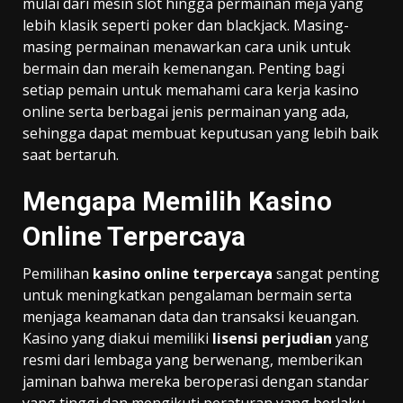
mulai dari mesin slot hingga permainan meja yang
lebih klasik seperti poker dan blackjack. Masing-
masing permainan menawarkan cara unik untuk
bermain dan meraih kemenangan. Penting bagi
setiap pemain untuk memahami cara kerja kasino
online serta berbagai jenis permainan yang ada,
sehingga dapat membuat keputusan yang lebih baik
saat bertaruh.
Mengapa Memilih Kasino
Online Terpercaya
Pemilihan
kasino online terpercaya
sangat penting
untuk meningkatkan pengalaman bermain serta
menjaga keamanan data dan transaksi keuangan.
Kasino yang diakui memiliki
lisensi perjudian
yang
resmi dari lembaga yang berwenang, memberikan
jaminan bahwa mereka beroperasi dengan standar