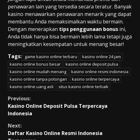
penawaran lain yang tersedia secara teratur. Banyak
kasino menawarkan penawaran menarik yang dapat
membantu Anda memaksimalkan waktu bermain.
Dengan menerapkan
tips penggunaan bonus
ini,
Anda tidak hanya bisa bermain lebih lama tetapi juga
meningkatkan kesempatan untuk menang besar!
Tags:
game kasino online terbaru
kasino online 24 jam
kasino online bonus besar
kasino online deposit pulsa
kasino online mudah menang
kasino online resmi indonesia
kasino online tanpa potongan
kasino online terpercaya
kasino online uang asli
situs kasino online terbaik
Continue
Previous:
Kasino Online Deposit Pulsa Terpercaya
Reading
Indonesia
Next:
Daftar Kasino Online Resmi Indonesia