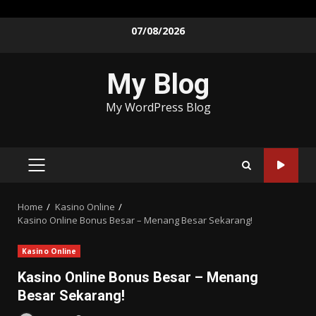
Skip
07/08/2026
to
content
My Blog
My WordPress Blog
PRIMARY
MENU
Home
Kasino Online
Kasino Online Bonus Besar – Menang Besar Sekarang!
Kasino Online
Kasino Online Bonus Besar – Menang
Besar Sekarang!