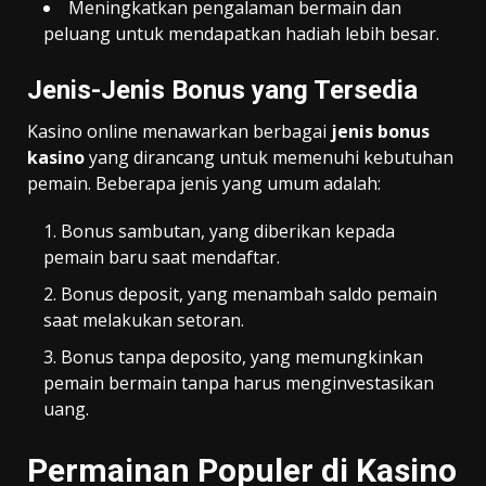
Meningkatkan pengalaman bermain dan
peluang untuk mendapatkan hadiah lebih besar.
Jenis-Jenis Bonus yang Tersedia
Kasino online menawarkan berbagai
jenis bonus
kasino
yang dirancang untuk memenuhi kebutuhan
pemain. Beberapa jenis yang umum adalah:
Bonus sambutan, yang diberikan kepada
pemain baru saat mendaftar.
Bonus deposit, yang menambah saldo pemain
saat melakukan setoran.
Bonus tanpa deposito, yang memungkinkan
pemain bermain tanpa harus menginvestasikan
uang.
Permainan Populer di Kasino