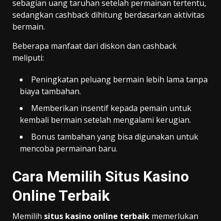
sebagian uang taruhan setelah permainan tertentu,
sedangkan cashback dihitung berdasarkan aktivitas
bermain.
Beberapa manfaat dari diskon dan cashback
meliputi:
Peningkatan peluang bermain lebih lama tanpa
biaya tambahan.
Memberikan insentif kepada pemain untuk
kembali bermain setelah mengalami kerugian.
Bonus tambahan yang bisa digunakan untuk
mencoba permainan baru.
Cara Memilih Situs Kasino
Online Terbaik
Memilih
situs kasino online terbaik
memerlukan