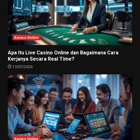
Kasino Online
Apa Itu Live Casino Online dan Bagaimana Cara
Kerjanya Secara Real Time?
13/07/2026
Kasino Online