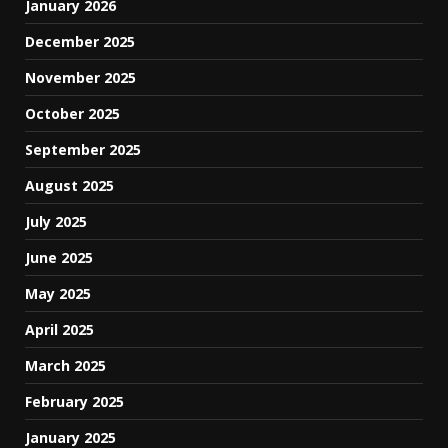
January 2026
December 2025
November 2025
October 2025
September 2025
August 2025
July 2025
June 2025
May 2025
April 2025
March 2025
February 2025
January 2025