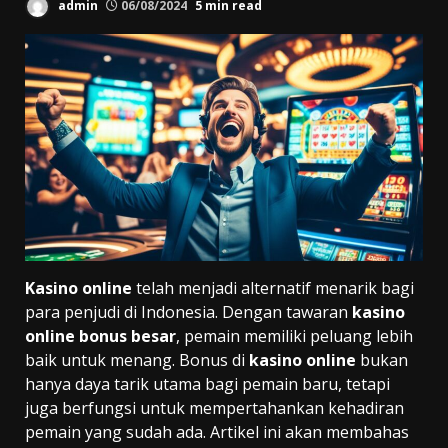
admin
06/08/2024
5 min read
Kasino online
telah menjadi alternatif menarik bagi
para penjudi di Indonesia. Dengan tawaran
kasino
online bonus besar
, pemain memiliki peluang lebih
baik untuk menang. Bonus di
kasino online
bukan
hanya daya tarik utama bagi pemain baru, tetapi
juga berfungsi untuk mempertahankan kehadiran
pemain yang sudah ada. Artikel ini akan membahas