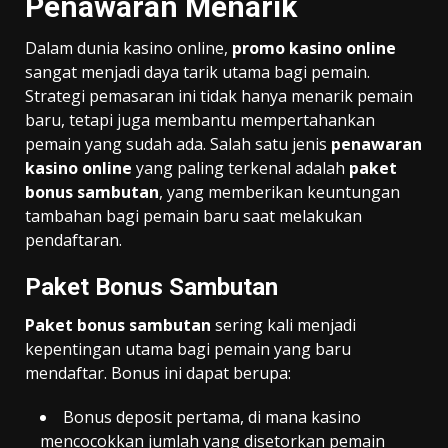
Penawaran Menarik
Dalam dunia kasino online,
promo kasino online
sangat menjadi daya tarik utama bagi pemain.
Strategi pemasaran ini tidak hanya menarik pemain
baru, tetapi juga membantu mempertahankan
pemain yang sudah ada. Salah satu jenis
penawaran
kasino online
yang paling terkenal adalah
paket
bonus sambutan
, yang memberikan keuntungan
tambahan bagi pemain baru saat melakukan
pendaftaran.
Paket Bonus Sambutan
Paket bonus sambutan
sering kali menjadi
kepentingan utama bagi pemain yang baru
mendaftar. Bonus ini dapat berupa:
Bonus deposit pertama, di mana kasino
mencocokkan jumlah yang disetorkan pemain