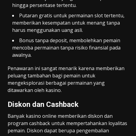
hingga persentase tertentu.
Putaran gratis untuk permainan slot tertentu,
memberikan kesempatan untuk menang tanpa
harus menggunakan uang asli.
Bonus tanpa deposit, membolehkan pemain
mencoba permainan tanpa risiko finansial pada
awalnya.
Penawaran ini sangat menarik karena memberikan
peluang tambahan bagi pemain untuk
mengeksplorasi berbagai permainan yang
ditawarkan oleh kasino.
Diskon dan Cashback
Banyak kasino online memberikan diskon dan
program cashback untuk mempertahankan loyalitas
pemain. Diskon dapat berupa pengembalian