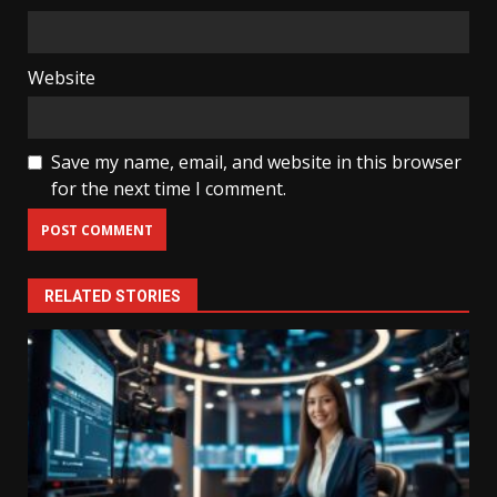
Website
Save my name, email, and website in this browser
for the next time I comment.
RELATED STORIES