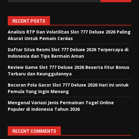
RECENT POSTS
Analisis RTP Dan Volatilitas Slot 777 Deluxe 2026 Paling
Akurat Untuk Pemain Cerdas
Daftar Situs Resmi Slot 777 Deluxe 2026 Terpercaya di
Indonesia dan Tips Bermain Aman
Review Game Slot 777 Deluxe 2026 Beserta Fitur Bonus
Terbaru dan Keunggulannya
Bocoran Pola Gacor Slot 777 Deluxe 2026 Hari Ini untuk
Pemula Yang Ingin Menang
Mengenal Variasi Jenis Permainan Togel Online
Populer di Indonesia Tahun 2026
RECENT COMMENTS