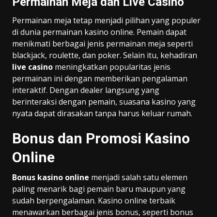
Permainan Meja dan Live Casino
Permainan meja tetap menjadi pilihan yang populer
di dunia permainan kasino online. Pemain dapat
menikmati berbagai jenis permainan meja seperti
blackjack, roulette, dan poker. Selain itu, kehadiran
live casino
meningkatkan popularitas jenis
permainan ini dengan memberikan pengalaman
interaktif. Dengan dealer langsung yang
berinteraksi dengan pemain, suasana kasino yang
nyata dapat dirasakan tanpa harus keluar rumah.
Bonus dan Promosi Kasino
Online
Bonus kasino online
menjadi salah satu elemen
paling menarik bagi pemain baru maupun yang
sudah berpengalaman. Kasino online terbaik
menawarkan berbagai jenis bonus, seperti bonus