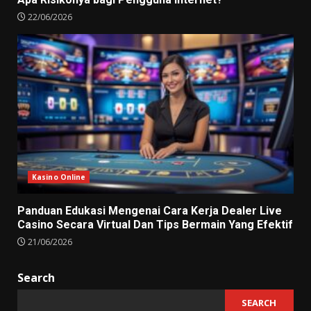
22/06/2026
Kasino Online
Panduan Edukasi Mengenai Cara Kerja Dealer Live
Casino Secara Virtual Dan Tips Bermain Yang Efektif
21/06/2026
Search
SEARCH