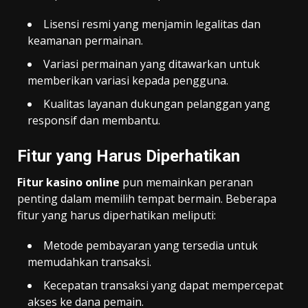
Lisensi resmi yang menjamin legalitas dan
keamanan permainan.
Variasi permainan yang ditawarkan untuk
memberikan variasi kepada pengguna.
Kualitas layanan dukungan pelanggan yang
responsif dan membantu.
Fitur yang Harus Diperhatikan
Fitur kasino online
pun memainkan peranan
penting dalam memilih tempat bermain. Beberapa
fitur yang harus diperhatikan meliputi:
Metode pembayaran yang tersedia untuk
memudahkan transaksi.
Kecepatan transaksi yang dapat mempercepat
akses ke dana pemain.