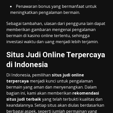
Penawaran bonus yang bermanfaat untuk
meningkatkan pengalaman bermain.
Sebagai tambahan, ulasan dari pengguna lain dapat
memberikan gambaran mengenai pengalaman
bermain di kasino online tertentu, sehingga
investasi waktu dan uang menjadi lebih terjamin.
Situs Judi Online Terpercaya
di Indonesia
Di Indonesia, pemilihan
situs judi online
terpercaya
menjadi kunci untuk pengalaman
bermain yang aman dan menyenangkan. Dalam
bagian ini, kami akan memberikan
rekomendasi
situs judi terbaik
yang telah terbukti kualitas dan
keandalannya. Setiap situs akan diulas berdasarkan
berbagai aspek, seperti jumlah permainan yang