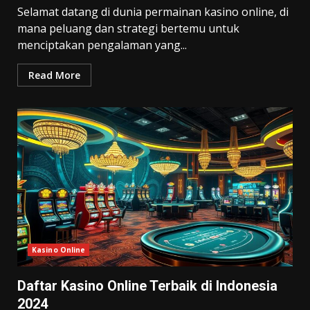
Selamat datang di dunia permainan kasino online, di
mana peluang dan strategi bertemu untuk
menciptakan pengalaman yang...
Read More
Kasino Online
Daftar Kasino Online Terbaik di Indonesia
2024