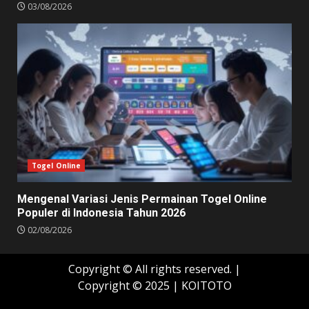
03/08/2026
Togel Online
Mengenal Variasi Jenis Permainan Togel Online
Populer di Indonesia Tahun 2026
02/08/2026
Copyright © All rights reserved.
|
Copyright © 2025 |
KOITOTO