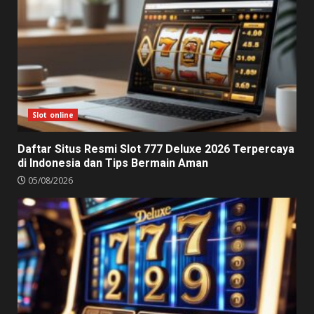
Slot online
Daftar Situs Resmi Slot 777 Deluxe 2026 Terpercaya
di Indonesia dan Tips Bermain Aman
05/08/2026