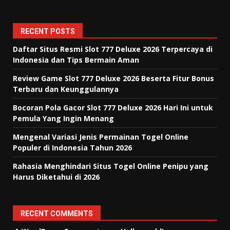
RECENT POSTS
Daftar Situs Resmi Slot 777 Deluxe 2026 Terpercaya di
Indonesia dan Tips Bermain Aman
Review Game Slot 777 Deluxe 2026 Beserta Fitur Bonus
Terbaru dan Keunggulannya
Bocoran Pola Gacor Slot 777 Deluxe 2026 Hari Ini untuk
Pemula Yang Ingin Menang
Mengenal Variasi Jenis Permainan Togel Online
Populer di Indonesia Tahun 2026
Rahasia Menghindari Situs Togel Online Penipu yang
Harus Diketahui di 2026
RECENT COMMENTS