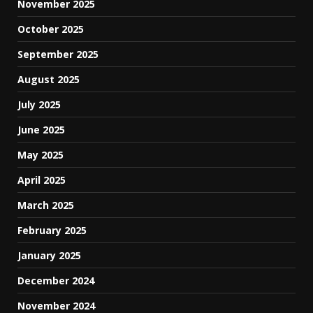
November 2025
October 2025
September 2025
August 2025
July 2025
June 2025
May 2025
April 2025
March 2025
February 2025
January 2025
December 2024
November 2024