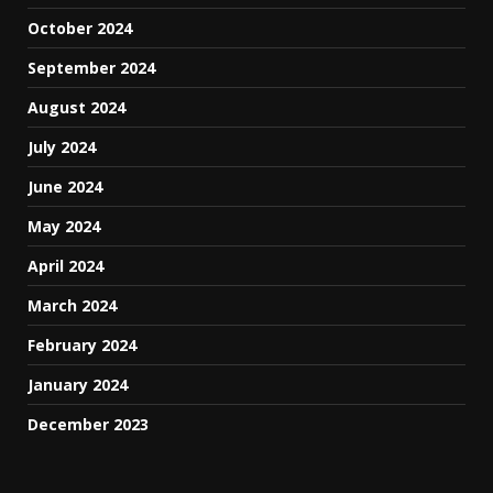
October 2024
September 2024
August 2024
July 2024
June 2024
May 2024
April 2024
March 2024
February 2024
January 2024
December 2023