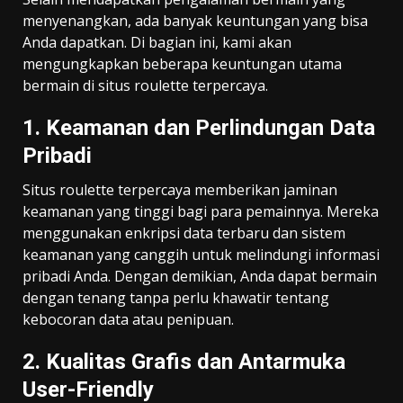
menyenangkan, ada banyak keuntungan yang bisa
Anda dapatkan. Di bagian ini, kami akan
mengungkapkan beberapa keuntungan utama
bermain di situs roulette terpercaya.
1. Keamanan dan Perlindungan Data
Pribadi
Situs roulette terpercaya memberikan jaminan
keamanan yang tinggi bagi para pemainnya. Mereka
menggunakan enkripsi data terbaru dan sistem
keamanan yang canggih untuk melindungi informasi
pribadi Anda. Dengan demikian, Anda dapat bermain
dengan tenang tanpa perlu khawatir tentang
kebocoran data atau penipuan.
2. Kualitas Grafis dan Antarmuka
User-Friendly