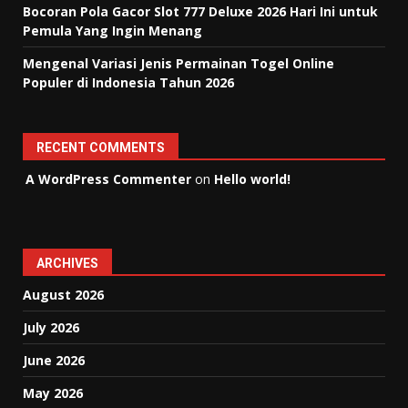
Bocoran Pola Gacor Slot 777 Deluxe 2026 Hari Ini untuk
Pemula Yang Ingin Menang
Mengenal Variasi Jenis Permainan Togel Online
Populer di Indonesia Tahun 2026
RECENT COMMENTS
A WordPress Commenter
on
Hello world!
ARCHIVES
August 2026
July 2026
June 2026
May 2026