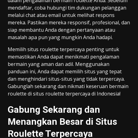
dalam pengalaman bermain roulette Anda. Sebelum
mendaftar, coba hubungi tim dukungan pelanggan
melalui chat atau email untuk melihat respons
mereka. Pastikan mereka responsif, profesional, dan
siap membantu Anda dengan pertanyaan atau
masalah apa pun yang mungkin Anda hadapi.
Memilih situs roulette terpercaya penting untuk
memastikan Anda dapat menikmati pengalaman
bermain yang aman dan adil. Menggunakan
panduan ini, Anda dapat memilih situs yang tepat
dan menghindari situs-situs yang tidak terpercaya.
Gabunglah sekarang dan nikmati keseruan bermain
roulette di situs roulette terpercaya di Indonesia!
Gabung Sekarang dan
Menangkan Besar di Situs
Roulette Terpercaya