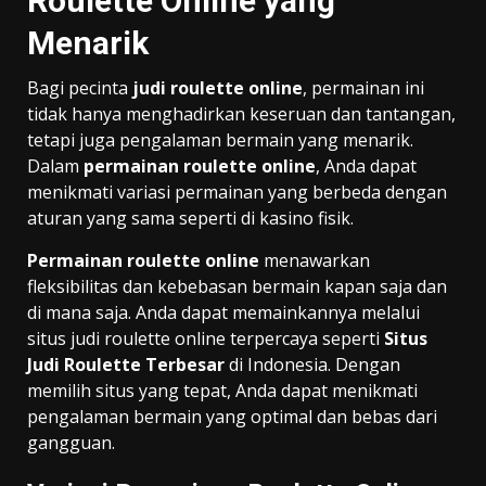
Roulette Online yang
Menarik
Bagi pecinta
judi roulette online
, permainan ini
tidak hanya menghadirkan keseruan dan tantangan,
tetapi juga pengalaman bermain yang menarik.
Dalam
permainan roulette online
, Anda dapat
menikmati variasi permainan yang berbeda dengan
aturan yang sama seperti di kasino fisik.
Permainan roulette online
menawarkan
fleksibilitas dan kebebasan bermain kapan saja dan
di mana saja. Anda dapat memainkannya melalui
situs judi roulette online terpercaya seperti
Situs
Judi Roulette Terbesar
di Indonesia. Dengan
memilih situs yang tepat, Anda dapat menikmati
pengalaman bermain yang optimal dan bebas dari
gangguan.