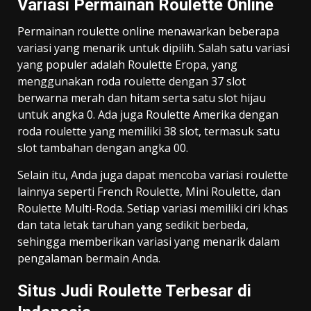
Variasi Permainan Roulette Online
Permainan roulette online menawarkan beberapa
variasi yang menarik untuk dipilih. Salah satu variasi
yang populer adalah Roulette Eropa, yang
menggunakan roda roulette dengan 37 slot
berwarna merah dan hitam serta satu slot hijau
untuk angka 0. Ada juga Roulette Amerika dengan
roda roulette yang memiliki 38 slot, termasuk satu
slot tambahan dengan angka 00.
Selain itu, Anda juga dapat mencoba variasi roulette
lainnya seperti French Roulette, Mini Roulette, dan
Roulette Multi-Roda. Setiap variasi memiliki ciri khas
dan tata letak taruhan yang sedikit berbeda,
sehingga memberikan variasi yang menarik dalam
pengalaman bermain Anda.
Situs Judi Roulette Terbesar di