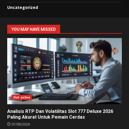
Uncategorized
YOU MAY HAVE MISSED
Slot online
Analisis RTP Dan Volatilitas Slot 777 Deluxe 2026
Paling Akurat Untuk Pemain Cerdas
07/08/2026