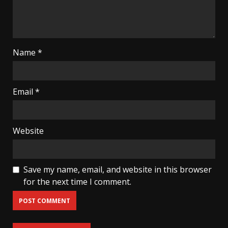
Name
*
Email
*
Website
Save my name, email, and website in this browser
for the next time I comment.