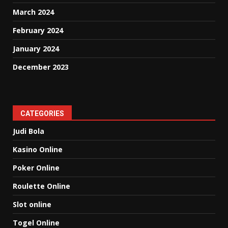
March 2024
February 2024
January 2024
December 2023
CATEGORIES
Judi Bola
Kasino Online
Poker Online
Roulette Online
Slot online
Togel Online