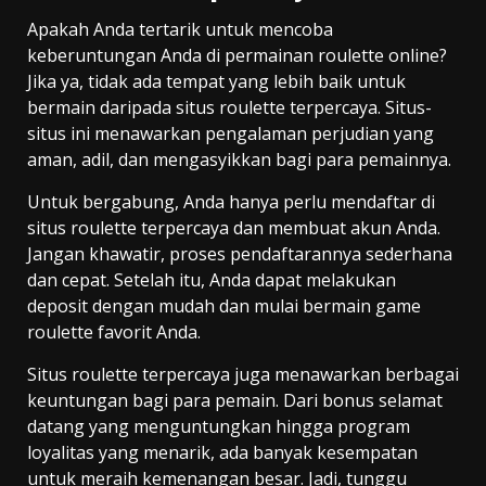
Apakah Anda tertarik untuk mencoba
keberuntungan Anda di permainan roulette online?
Jika ya, tidak ada tempat yang lebih baik untuk
bermain daripada situs roulette terpercaya. Situs-
situs ini menawarkan pengalaman perjudian yang
aman, adil, dan mengasyikkan bagi para pemainnya.
Untuk bergabung, Anda hanya perlu mendaftar di
situs roulette terpercaya dan membuat akun Anda.
Jangan khawatir, proses pendaftarannya sederhana
dan cepat. Setelah itu, Anda dapat melakukan
deposit dengan mudah dan mulai bermain game
roulette favorit Anda.
Situs roulette terpercaya juga menawarkan berbagai
keuntungan bagi para pemain. Dari bonus selamat
datang yang menguntungkan hingga program
loyalitas yang menarik, ada banyak kesempatan
untuk meraih kemenangan besar. Jadi, tunggu