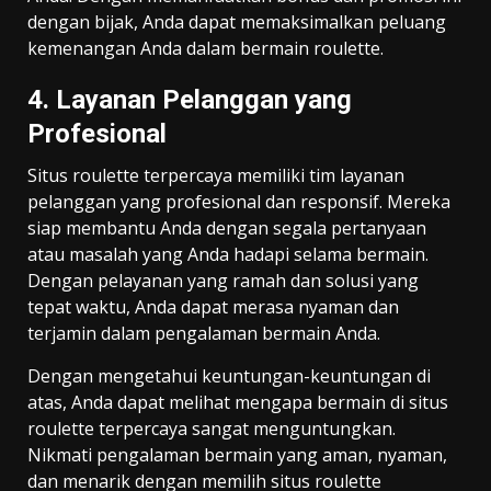
dengan bijak, Anda dapat memaksimalkan peluang
kemenangan Anda dalam bermain roulette.
4. Layanan Pelanggan yang
Profesional
Situs roulette terpercaya memiliki tim layanan
pelanggan yang profesional dan responsif. Mereka
siap membantu Anda dengan segala pertanyaan
atau masalah yang Anda hadapi selama bermain.
Dengan pelayanan yang ramah dan solusi yang
tepat waktu, Anda dapat merasa nyaman dan
terjamin dalam pengalaman bermain Anda.
Dengan mengetahui keuntungan-keuntungan di
atas, Anda dapat melihat mengapa bermain di situs
roulette terpercaya sangat menguntungkan.
Nikmati pengalaman bermain yang aman, nyaman,
dan menarik dengan memilih situs roulette