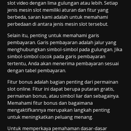
slot video dengan lima gulungan atau lebih. Setiap
jenis mesin slot memiliki aturan dan fitur yang
berbeda, saran kami adalah untuk memahami
perbedaan di antara jenis mesin slot tersebut.
Selain itu, penting untuk memahami garis
pembayaran. Garis pembayaran adalah jalur yang
menghubungkan simbol-simbol pada gulungan. Jika
simbol-simbol cocok pada garis pembayaran
tertentu, Anda akan menerima pembayaran sesuai
dengan tabel pembayaran.
Fitur bonus adalah bagian penting dari permainan
slot online. Fitur ini dapat berupa putaran gratis,
permainan bonus, atau simbol liar dan sebagainya.
Memahami fitur bonus dan bagaimana
mengaktifkannya merupakan langkah penting
untuk meningkatkan peluang menang.
Untuk memperkaya pemahaman dasar-dasar