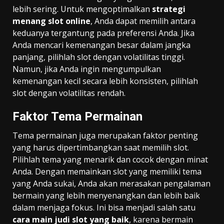
lebih sering. Untuk mengoptimalkan
strategi
menang slot online
, Anda dapat memilih antara
keduanya tergantung pada preferensi Anda. Jika
Anda mencari kemenangan besar dalam jangka
panjang, pilihlah slot dengan volatilitas tinggi.
Namun, jika Anda ingin mengumpulkan
kemenangan kecil secara lebih konsisten, pilihlah
slot dengan volatilitas rendah.
Faktor Tema Permainan
Tema permainan juga merupakan faktor penting
yang harus dipertimbangkan saat memilih slot.
Pilihlah tema yang menarik dan cocok dengan minat
Anda. Dengan memainkan slot yang memiliki tema
yang Anda sukai, Anda akan merasakan pengalaman
bermain yang lebih menyenangkan dan lebih baik
dalam menjaga fokus. Ini bisa menjadi salah satu
cara main judi slot yang baik
, karena bermain