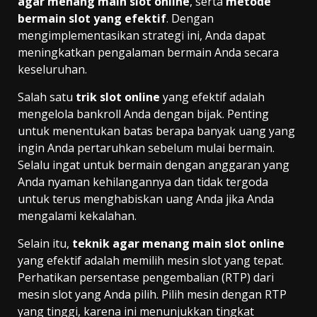
agar menang main slot online
, serta
metode
bermain slot yang efektif
. Dengan
mengimplementasikan strategi ini, Anda dapat
meningkatkan pengalaman bermain Anda secara
keseluruhan.
Salah satu
trik slot online
yang efektif adalah
mengelola bankroll Anda dengan bijak. Penting
untuk menentukan batas berapa banyak uang yang
ingin Anda pertaruhkan sebelum mulai bermain.
Selalu ingat untuk bermain dengan anggaran yang
Anda nyaman kehilangannya dan tidak tergoda
untuk terus menghabiskan uang Anda jika Anda
mengalami kekalahan.
Selain itu,
teknik agar menang main slot online
yang efektif adalah memilih mesin slot yang tepat.
Perhatikan persentase pengembalian (RTP) dari
mesin slot yang Anda pilih. Pilih mesin dengan RTP
yang tinggi, karena ini menunjukkan tingkat