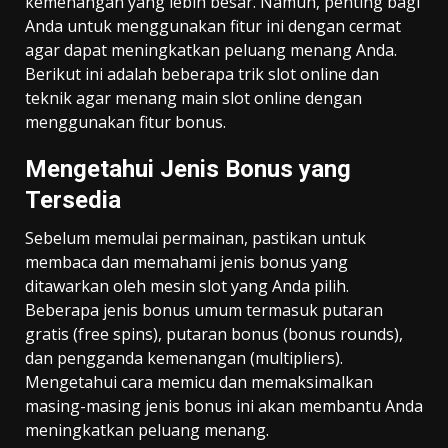
kemenangan yang lebih besar. Namun, penting bagi
Anda untuk menggunakan fitur ini dengan cermat
agar dapat meningkatkan peluang menang Anda.
Berikut ini adalah beberapa trik slot online dan
teknik agar menang main slot online dengan
menggunakan fitur bonus.
Mengetahui Jenis Bonus yang
Tersedia
Sebelum memulai permainan, pastikan untuk
membaca dan memahami jenis bonus yang
ditawarkan oleh mesin slot yang Anda pilih.
Beberapa jenis bonus umum termasuk putaran
gratis (free spins), putaran bonus (bonus rounds),
dan pengganda kemenangan (multipliers).
Mengetahui cara memicu dan memaksimalkan
masing-masing jenis bonus ini akan membantu Anda
meningkatkan peluang menang.