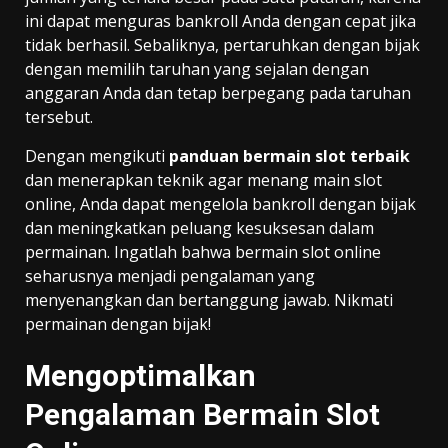
ini dapat menguras bankroll Anda dengan cepat jika
tidak berhasil. Sebaliknya, pertaruhkan dengan bijak
dengan memilih taruhan yang sejalan dengan
anggaran Anda dan tetap berpegang pada taruhan
tersebut.
Dengan mengikuti
panduan bermain slot terbaik
dan menerapkan teknik agar menang main slot
online, Anda dapat mengelola bankroll dengan bijak
dan meningkatkan peluang kesuksesan dalam
permainan. Ingatlah bahwa bermain slot online
seharusnya menjadi pengalaman yang
menyenangkan dan bertanggung jawab. Nikmati
permainan dengan bijak!
Mengoptimalkan
Pengalaman Bermain Slot