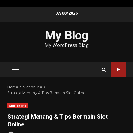
Skip
07/08/2026
to
content
My Blog
My WordPress Blog
PRIMARY
MENU
Home
Slot online
Strategi Menang & Tips Bermain Slot Online
Slot online
Strategi Menang & Tips Bermain Slot
Online