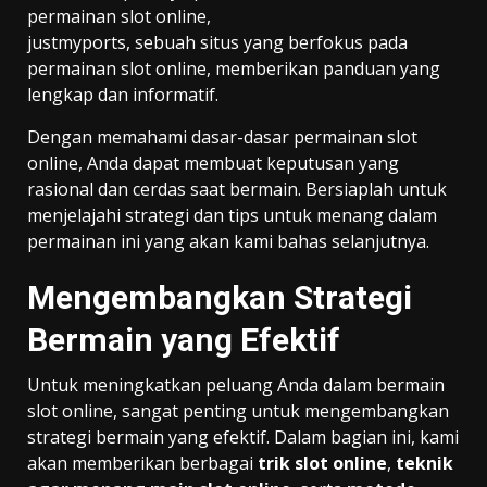
permainan slot online,
justmyports, sebuah situs yang berfokus pada
permainan slot online, memberikan panduan yang
lengkap dan informatif.
Dengan memahami dasar-dasar permainan slot
online, Anda dapat membuat keputusan yang
rasional dan cerdas saat bermain. Bersiaplah untuk
menjelajahi strategi dan tips untuk menang dalam
permainan ini yang akan kami bahas selanjutnya.
Mengembangkan Strategi
Bermain yang Efektif
Untuk meningkatkan peluang Anda dalam bermain
slot online, sangat penting untuk mengembangkan
strategi bermain yang efektif. Dalam bagian ini, kami
akan memberikan berbagai
trik slot online
,
teknik