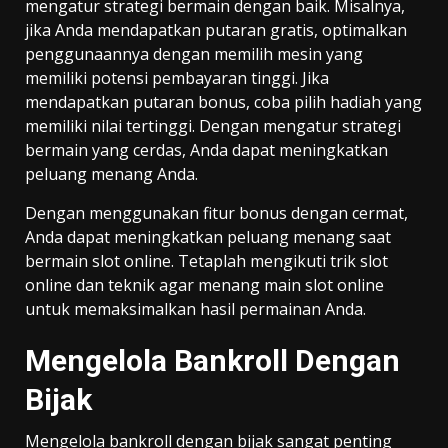
mengatur strategi bermain dengan baik. Misalnya,
jika Anda mendapatkan putaran gratis, optimalkan
penggunaannya dengan memilih mesin yang
memiliki potensi pembayaran tinggi. Jika
mendapatkan putaran bonus, coba pilih hadiah yang
memiliki nilai tertinggi. Dengan mengatur strategi
bermain yang cerdas, Anda dapat meningkatkan
peluang menang Anda.
Dengan menggunakan fitur bonus dengan cermat,
Anda dapat meningkatkan peluang menang saat
bermain slot online. Tetaplah mengikuti trik slot
online dan teknik agar menang main slot online
untuk memaksimalkan hasil permainan Anda.
Mengelola Bankroll Dengan
Bijak
Mengelola bankroll dengan bijak sangat penting