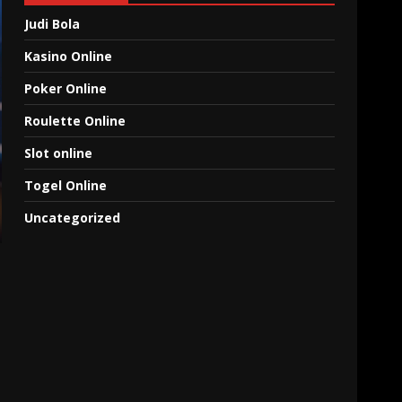
Judi Bola
Kasino Online
Poker Online
Roulette Online
Slot online
Togel Online
Uncategorized