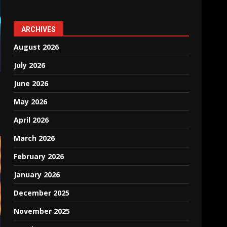
ARCHIVES
August 2026
July 2026
June 2026
May 2026
April 2026
March 2026
February 2026
January 2026
December 2025
November 2025