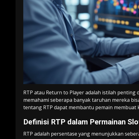
RTP atau Return to Player adalah istilah pentin
memahami seberapa banyak taruhan mereka bisa 
tentang RTP dapat membantu pemain membuat ke
Definisi RTP dalam Permainan Slo
RTP adalah persentase yang menunjukkan seber