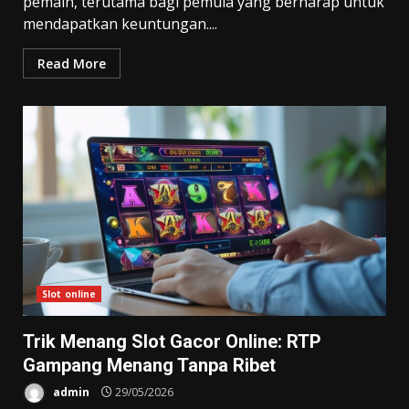
pemain, terutama bagi pemula yang berharap untuk
mendapatkan keuntungan....
Read More
Slot online
Trik Menang Slot Gacor Online: RTP
Gampang Menang Tanpa Ribet
admin
29/05/2026