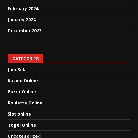
February 2024
January 2024
December 2023
CATEGORIES
Judi Bola
Kasino Online
Poker Online
Roulette Online
Slot online
Togel Online
Uncategorized