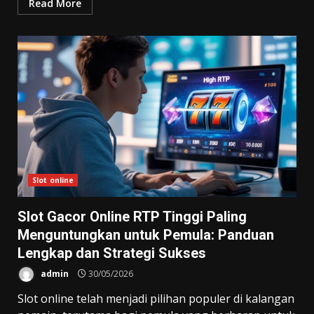
Read More
Slot online
Slot Gacor Online RTP Tinggi Paling
Menguntungkan untuk Pemula: Panduan
Lengkap dan Strategi Sukses
admin
30/05/2026
Slot online telah menjadi pilihan populer di kalangan