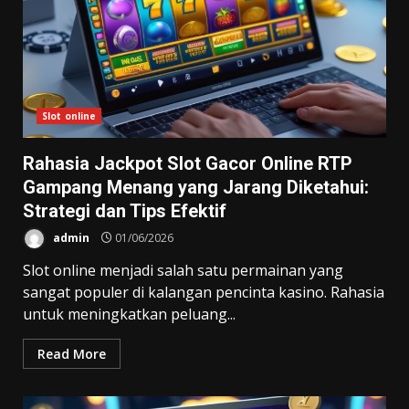
Slot online
Rahasia Jackpot Slot Gacor Online RTP
Gampang Menang yang Jarang Diketahui:
Strategi dan Tips Efektif
admin
01/06/2026
Slot online menjadi salah satu permainan yang
sangat populer di kalangan pencinta kasino. Rahasia
untuk meningkatkan peluang...
Read More