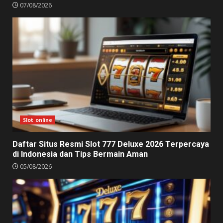
07/08/2026
Slot online
Daftar Situs Resmi Slot 777 Deluxe 2026 Terpercaya
di Indonesia dan Tips Bermain Aman
05/08/2026