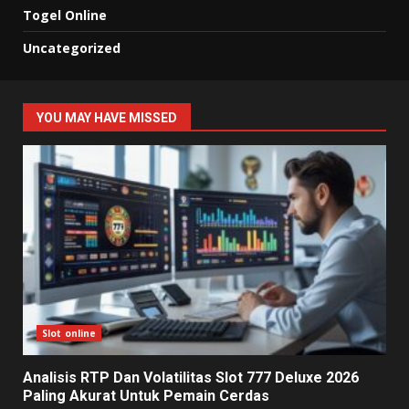
Togel Online
Uncategorized
YOU MAY HAVE MISSED
Slot online
Analisis RTP Dan Volatilitas Slot 777 Deluxe 2026
Paling Akurat Untuk Pemain Cerdas