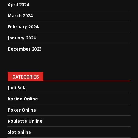
April 2024
March 2024
February 2024
January 2024
December 2023
CATEGORIES
Judi Bola
Kasino Online
Poker Online
Roulette Online
Slot online