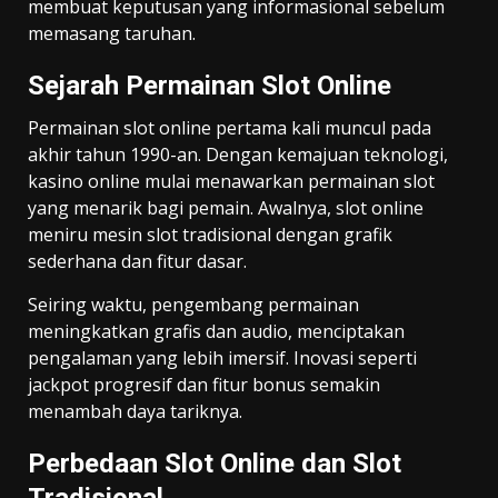
membuat keputusan yang informasional sebelum
memasang taruhan.
Sejarah Permainan Slot Online
Permainan slot online pertama kali muncul pada
akhir tahun 1990-an. Dengan kemajuan teknologi,
kasino online mulai menawarkan permainan slot
yang menarik bagi pemain. Awalnya, slot online
meniru mesin slot tradisional dengan grafik
sederhana dan fitur dasar.
Seiring waktu, pengembang permainan
meningkatkan grafis dan audio, menciptakan
pengalaman yang lebih imersif. Inovasi seperti
jackpot progresif dan fitur bonus semakin
menambah daya tariknya.
Perbedaan Slot Online dan Slot
Tradisional