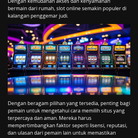
Dengan kemudahan akses dan kenyamanan
bermain dari rumah, slot online semakin populer di
kalangan penggemar judi.
Dengan beragam pilihan yang tersedia, penting bagi
pemain untuk mengetahui cara memilih situs yang
terpercaya dan aman. Mereka harus
mempertimbangkan faktor seperti lisensi, reputasi,
dan ulasan dari pemain lain untuk memastikan