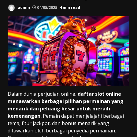
admin
04/05/2025
4 min read
Dalam dunia perjudian online,
daftar slot online
menawarkan berbagai pilihan permainan yang
menarik dan peluang besar untuk meraih
kemenangan.
Pemain dapat menjelajahi berbagai
tema, fitur jackpot, dan bonus menarik yang
ditawarkan oleh berbagai penyedia permainan.