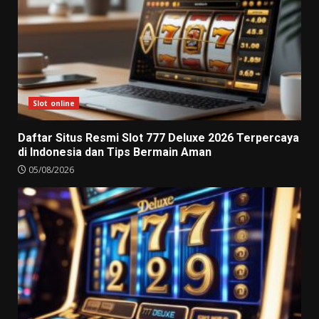
Slot online
Daftar Situs Resmi Slot 777 Deluxe 2026 Terpercaya
di Indonesia dan Tips Bermain Aman
05/08/2026