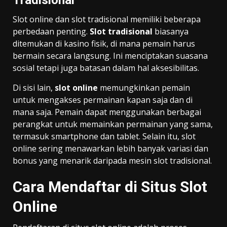
Slot online dan slot tradisional memiliki beberapa
perbedaan penting.
Slot tradisional
biasanya
ditemukan di kasino fisik, di mana pemain harus
bermain secara langsung. Ini menciptakan suasana
sosial tetapi juga batasan dalam hal aksesibilitas.
Di sisi lain,
slot online
memungkinkan pemain
untuk mengakses permainan kapan saja dan di
mana saja. Pemain dapat menggunakan berbagai
perangkat untuk memainkan permainan yang sama,
termasuk smartphone dan tablet. Selain itu, slot
online sering menawarkan lebih banyak variasi dan
bonus yang menarik daripada mesin slot tradisional.
Cara Mendaftar di Situs Slot
Online