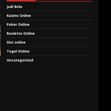
Judi Bola
Kasino Online
Poker Online
Roulette Online
Slot online
Togel Online
Uncategorized