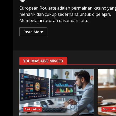
European Roulette adalah permainan kasino yan
menarik dan cukup sederhana untuk dipelajari.
Mempelajari aturan dasar dan tata...
Read More
YOU MAY HAVE MISSED
Slot online
Slot onli