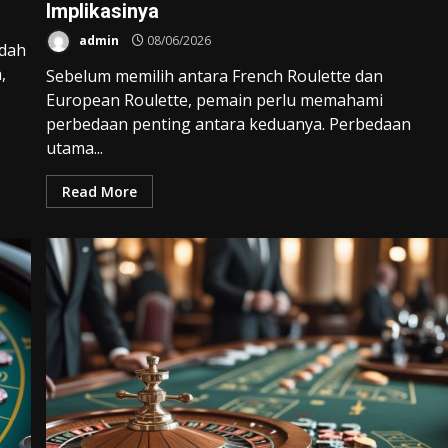
Implikasinya
admin
08/06/2026
udah
,
Sebelum memilih antara French Roulette dan
European Roulette, pemain perlu memahami
perbedaan penting antara keduanya. Perbedaan
utama...
Read More