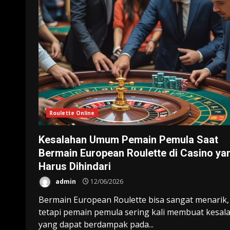
Roulette Online
Kesalahan Umum Pemain Pemula Saat
Bermain European Roulette di Casino ya
Harus Dihindari
admin
12/06/2026
Bermain European Roulette bisa sangat menarik,
tetapi pemain pemula sering kali membuat kesal
yang dapat berdampak pada...