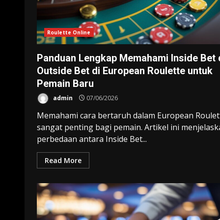
Roulette Online
Panduan Lengkap Memahami Inside Bet 
Outside Bet di European Roulette untuk
Pemain Baru
admin
07/06/2026
Memahami cara bertaruh dalam European Roulet
sangat penting bagi pemain. Artikel ini menjelas
perbedaan antara Inside Bet...
Read More