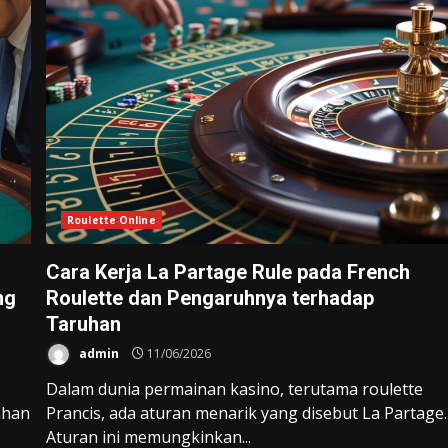
Roulette Online
Cara Kerja La Partage Rule pada French
ng
Roulette dan Pengaruhnya terhadap
Taruhan
admin
11/06/2026
Dalam dunia permainan kasino, terutama roulette
ahan
Prancis, ada aturan menarik yang disebut La Partage.
Aturan ini memungkinkan...