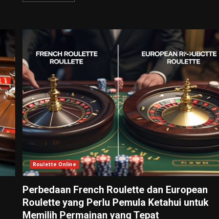
Roulette Online
Perbedaan French Roulette dan European
Roulette yang Perlu Pemula Ketahui untuk
Memilih Permainan yang Tepat