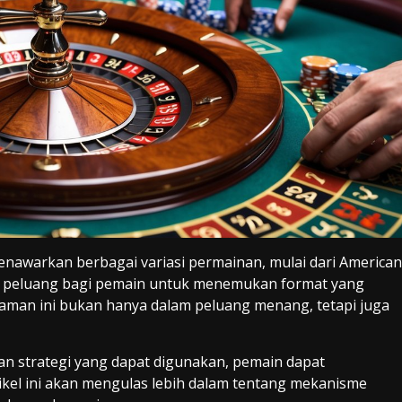
menawarkan berbagai variasi permainan, mulai dari American
n peluang bagi pemain untuk menemukan format yang
laman ini bukan hanya dalam peluang menang, tetapi juga
n strategi yang dapat digunakan, pemain dapat
kel ini akan mengulas lebih dalam tentang mekanisme