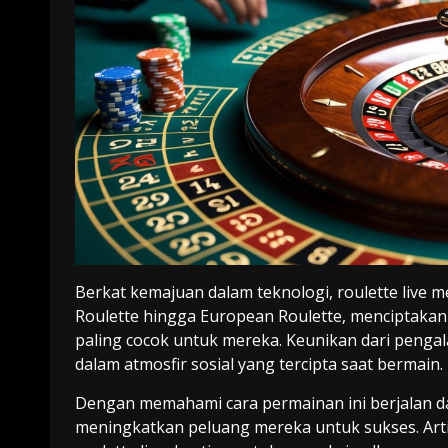
Berkat kemajuan dalam teknologi, roulette live 
Roulette hingga European Roulette, menciptaka
paling cocok untuk mereka. Keunikan dari penga
dalam atmosfir sosial yang tercipta saat bermain.
Dengan memahami cara permainan ini berjalan da
meningkatkan peluang mereka untuk sukses. Arti