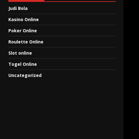
Judi Bola
Kasino Online
Poker Online
Roulette Online
Slot online
Togel Online
Uncategorized