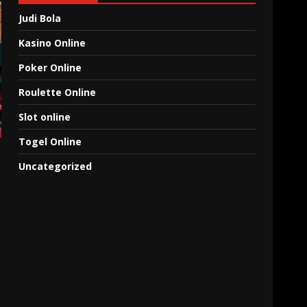
Judi Bola
Kasino Online
Poker Online
Roulette Online
Slot online
Togel Online
Uncategorized