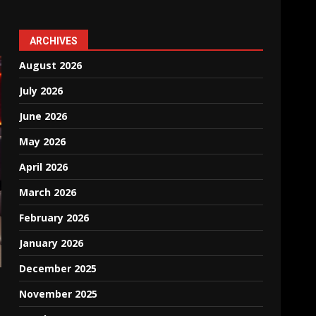
ARCHIVES
August 2026
July 2026
June 2026
May 2026
April 2026
March 2026
February 2026
January 2026
December 2025
November 2025