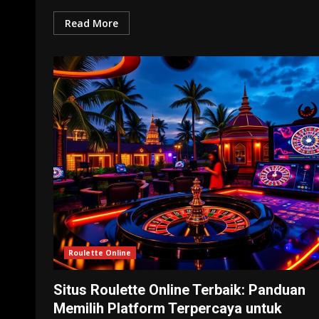
Read More
Roulette Online
Situs Roulette Online Terbaik: Panduan
Memilih Platform Terpercaya untuk