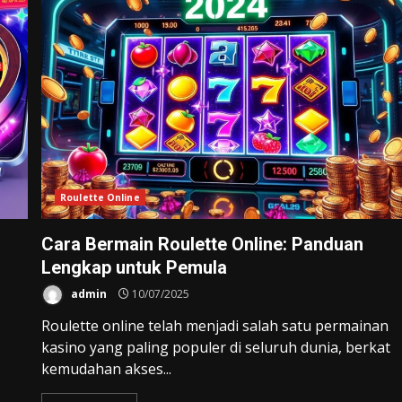
Roulette Online
Cara Bermain Roulette Online: Panduan
Lengkap untuk Pemula
admin
10/07/2025
Roulette online telah menjadi salah satu permainan
kasino yang paling populer di seluruh dunia, berkat
kemudahan akses...