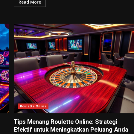
Read More
Roulette Online
Tips Menang Roulette Online: Strategi
Efektif untuk Meningkatkan Peluang Anda