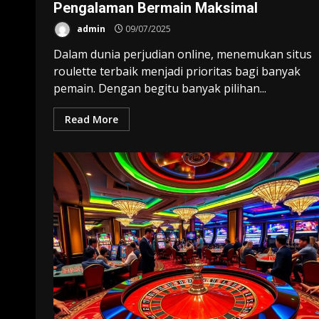
Pengalaman Bermain Maksimal
admin
09/07/2025
Dalam dunia perjudian online, menemukan situs
roulette terbaik menjadi prioritas bagi banyak
pemain. Dengan begitu banyak pilihan...
Read More