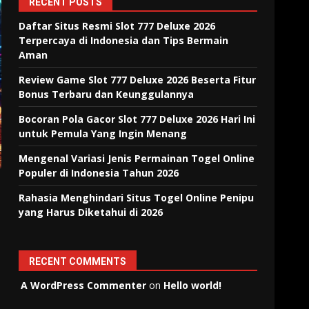
RECENT POSTS
Daftar Situs Resmi Slot 777 Deluxe 2026
Terpercaya di Indonesia dan Tips Bermain
Aman
Review Game Slot 777 Deluxe 2026 Beserta Fitur
Bonus Terbaru dan Keunggulannya
Bocoran Pola Gacor Slot 777 Deluxe 2026 Hari Ini
untuk Pemula Yang Ingin Menang
Mengenal Variasi Jenis Permainan Togel Online
Populer di Indonesia Tahun 2026
Rahasia Menghindari Situs Togel Online Penipu
yang Harus Diketahui di 2026
RECENT COMMENTS
A WordPress Commenter
on
Hello world!