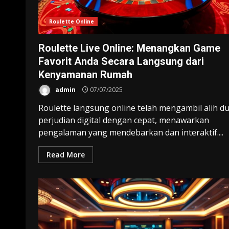
Roulette Online
Roulette Live Online: Menangkan Game
Favorit Anda Secara Langsung dari
Kenyamanan Rumah
admin
07/07/2025
Roulette langsung online telah mengambil alih d
perjudian digital dengan cepat, menawarkan
pengalaman yang mendebarkan dan interaktif....
Read More