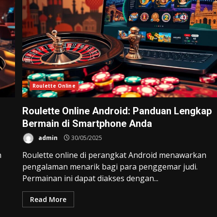
Roulette Online
Roulette Online Android: Panduan Lengkap
Bermain di Smartphone Anda
admin
30/05/2025
n
Roulette online di perangkat Android menawarkan
pengalaman menarik bagi para penggemar judi.
Permainan ini dapat diakses dengan...
Read More