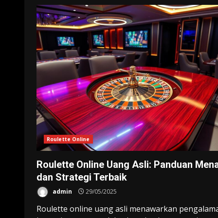
Roulette Online
Roulette Online Uang Asli: Panduan Men
dan Strategi Terbaik
admin
29/05/2025
Roulette online uang asli menawarkan pengalam