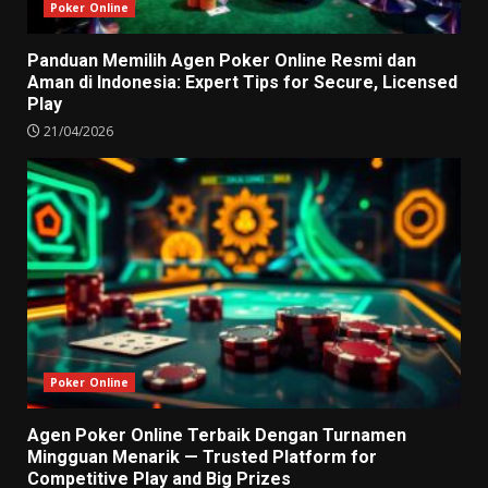
Poker Online
Panduan Memilih Agen Poker Online Resmi dan
Aman di Indonesia: Expert Tips for Secure, Licensed
Play
21/04/2026
Poker Online
Agen Poker Online Terbaik Dengan Turnamen
Mingguan Menarik — Trusted Platform for
Competitive Play and Big Prizes