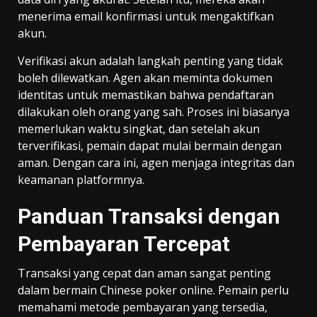
menerima email konfirmasi untuk mengaktifkan
akun.
Verifikasi akun adalah langkah penting yang tidak
boleh dilewatkan. Agen akan meminta dokumen
identitas untuk memastikan bahwa pendaftaran
dilakukan oleh orang yang sah. Proses ini biasanya
memerlukan waktu singkat, dan setelah akun
terverifikasi, pemain dapat mulai bermain dengan
aman. Dengan cara ini, agen menjaga integritas dan
keamanan platformnya.
Panduan Transaksi dengan
Pembayaran Tercepat
Transaksi yang cepat dan aman sangat penting
dalam bermain Chinese poker online. Pemain perlu
memahami metode pembayaran yang tersedia,