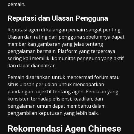
pemain.
Reputasi dan Ulasan Pengguna
Reputasi agen di kalangan pemain sangat penting.
Ulasan dan rating dari pengguna sebelumnya dapat
memberikan gambaran yang jelas tentang
pengalaman bermain. Platform yang terpercaya
sering kali memiliki komunitas pengguna yang aktif
dan dapat diandalkan.
Pemain disarankan untuk mencermati forum atau
situs ulasan perjudian untuk mendapatkan
pandangan objektif tentang agen. Penilaian yang
konsisten terhadap efisiensi, keadilan, dan
pengalaman umum dapat membantu dalam
pengambilan keputusan yang lebih baik.
Rekomendasi Agen Chinese