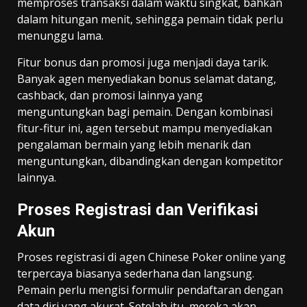
memproses transaksi dalam waktu singkat, bahkan
dalam hitungan menit, sehingga pemain tidak perlu
menunggu lama.
Fitur bonus dan promosi juga menjadi daya tarik.
Banyak agen menyediakan bonus selamat datang,
cashback, dan promosi lainnya yang
menguntungkan bagi pemain. Dengan kombinasi
fitur-fitur ini, agen tersebut mampu menyediakan
pengalaman bermain yang lebih menarik dan
menguntungkan, dibandingkan dengan kompetitor
lainnya.
Proses Registrasi dan Verifikasi
Akun
Proses registrasi di agen Chinese Poker online yang
terpercaya biasanya sederhana dan langsung.
Pemain perlu mengisi formulir pendaftaran dengan
data diri yang akurat. Setelah itu, mereka akan