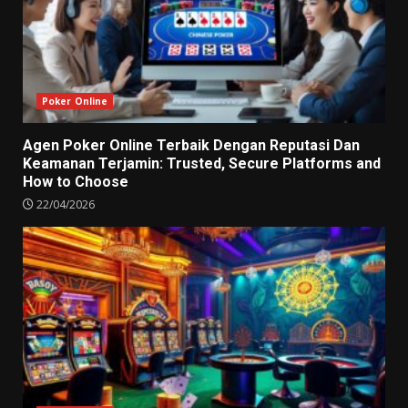
Poker Online
Agen Poker Online Terbaik Dengan Reputasi Dan
Keamanan Terjamin: Trusted, Secure Platforms and
How to Choose
22/04/2026