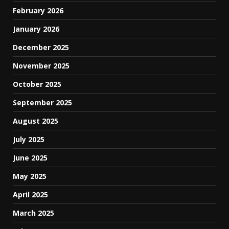
February 2026
January 2026
December 2025
November 2025
October 2025
September 2025
August 2025
July 2025
June 2025
May 2025
April 2025
March 2025