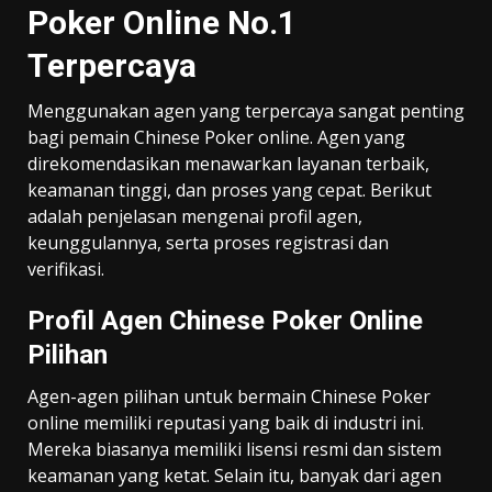
Poker Online No.1
Terpercaya
Menggunakan agen yang terpercaya sangat penting
bagi pemain Chinese Poker online. Agen yang
direkomendasikan menawarkan layanan terbaik,
keamanan tinggi, dan proses yang cepat. Berikut
adalah penjelasan mengenai profil agen,
keunggulannya, serta proses registrasi dan
verifikasi.
Profil Agen Chinese Poker Online
Pilihan
Agen-agen pilihan untuk bermain Chinese Poker
online memiliki reputasi yang baik di industri ini.
Mereka biasanya memiliki lisensi resmi dan sistem
keamanan yang ketat. Selain itu, banyak dari agen