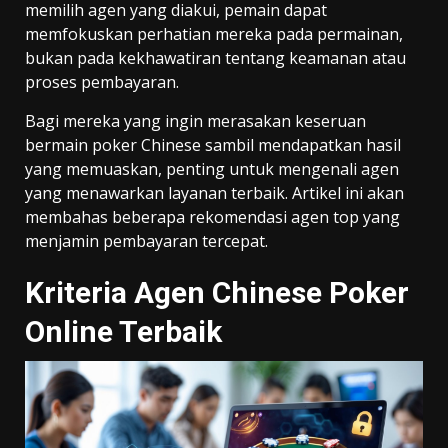
memilih agen yang diakui, pemain dapat
memfokuskan perhatian mereka pada permainan,
bukan pada kekhawatiran tentang keamanan atau
proses pembayaran.
Bagi mereka yang ingin merasakan keseruan
bermain poker Chinese sambil mendapatkan hasil
yang memuaskan, penting untuk mengenali agen
yang menawarkan layanan terbaik. Artikel ini akan
membahas beberapa rekomendasi agen top yang
menjamin pembayaran tercepat.
Kriteria Agen Chinese Poker
Online Terbaik