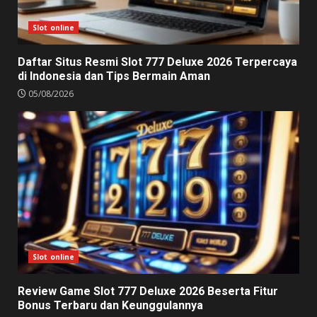
Slot online
Daftar Situs Resmi Slot 777 Deluxe 2026 Terpercaya
di Indonesia dan Tips Bermain Aman
05/08/2026
Slot online
Review Game Slot 777 Deluxe 2026 Beserta Fitur
Bonus Terbaru dan Keunggulannya