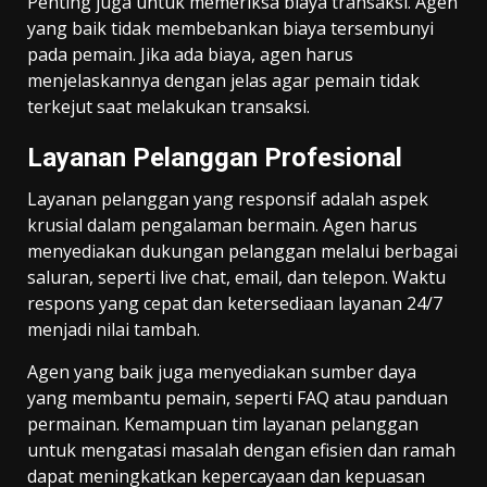
Penting juga untuk memeriksa biaya transaksi. Agen
yang baik tidak membebankan biaya tersembunyi
pada pemain. Jika ada biaya, agen harus
menjelaskannya dengan jelas agar pemain tidak
terkejut saat melakukan transaksi.
Layanan Pelanggan Profesional
Layanan pelanggan yang responsif adalah aspek
krusial dalam pengalaman bermain. Agen harus
menyediakan dukungan pelanggan melalui berbagai
saluran, seperti live chat, email, dan telepon. Waktu
respons yang cepat dan ketersediaan layanan 24/7
menjadi nilai tambah.
Agen yang baik juga menyediakan sumber daya
yang membantu pemain, seperti FAQ atau panduan
permainan. Kemampuan tim layanan pelanggan
untuk mengatasi masalah dengan efisien dan ramah
dapat meningkatkan kepercayaan dan kepuasan