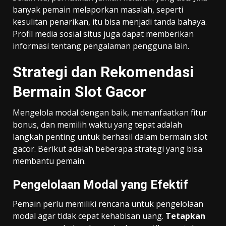
banyak pemain melaporkan masalah, seperti
kesulitan penarikan, itu bisa menjadi tanda bahaya.
Profil media sosial situs juga dapat memberikan
informasi tentang pengalaman pengguna lain.
Strategi dan Rekomendasi
Bermain Slot Gacor
Mengelola modal dengan baik, memanfaatkan fitur
bonus, dan memilih waktu yang tepat adalah
langkah penting untuk berhasil dalam bermain slot
gacor. Berikut adalah beberapa strategi yang bisa
membantu pemain.
Pengelolaan Modal yang Efektif
Pemain perlu memiliki rencana untuk pengelolaan
modal agar tidak cepat kehabisan uang.
Tetapkan