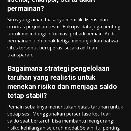
permainan?
Situs yang aman biasanya memiliki lisensi dari
otoritas perjudian resmi. Enkripsi data juga penting
untuk melindungi informasi pribadi pemain. Audit
permainan oleh pihak ketiga menunjukkan bahwa
situs tersebut beroperasi secara adil dan
transparan.
Bagaimana strategi pengelolaan
taruhan yang realistis untuk
menekan risiko dan menjaga saldo
tetap stabil?
Pemain sebaiknya menentukan batas taruhan untuk
setiap sesi. Menggunakan persentase kecil dari
saldo saat bertaruh bisa membantu mengurangi
risiko kehilangan seluruh modal. Selain itu, penting