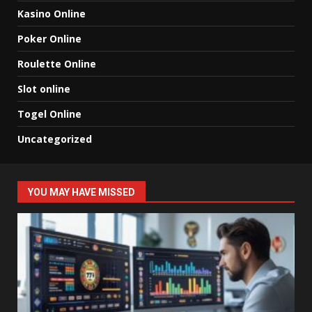
Kasino Online
Poker Online
Roulette Online
Slot online
Togel Online
Uncategorized
YOU MAY HAVE MISSED