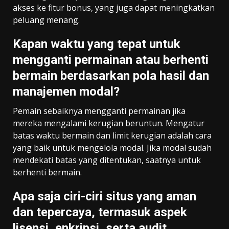
akses ke fitur bonus, yang juga dapat meningkatkan
peluang menang.
Kapan waktu yang tepat untuk
mengganti permainan atau berhenti
bermain berdasarkan pola hasil dan
manajemen modal?
Pemain sebaiknya mengganti permainan jika
mereka mengalami kerugian beruntun. Mengatur
batas waktu bermain dan limit kerugian adalah cara
yang baik untuk mengelola modal. Jika modal sudah
mendekati batas yang ditentukan, saatnya untuk
berhenti bermain.
Apa saja ciri-ciri situs yang aman
dan tepercaya, termasuk aspek
lisensi, enkripsi, serta audit