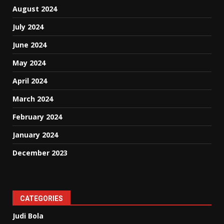
August 2024
July 2024
June 2024
May 2024
April 2024
March 2024
February 2024
January 2024
December 2023
CATEGORIES
Judi Bola