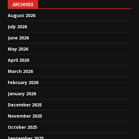
ARCHIVES
August 2026
July 2026
June 2026
May 2026
April 2026
March 2026
February 2026
January 2026
December 2025
November 2025
October 2025
September 2025