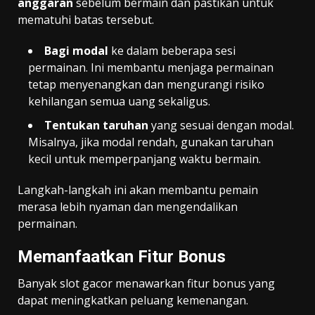
anggaran
sebelum bermain dan pastikan untuk
mematuhi batas tersebut.
Bagi modal
ke dalam beberapa sesi
permainan. Ini membantu menjaga permainan
tetap menyenangkan dan mengurangi risiko
kehilangan semua uang sekaligus.
Tentukan taruhan
yang sesuai dengan modal.
Misalnya, jika modal rendah, gunakan taruhan
kecil untuk memperpanjang waktu bermain.
Langkah-langkah ini akan membantu pemain
merasa lebih nyaman dan mengendalikan
permainan.
Memanfaatkan Fitur Bonus
Banyak slot gacor menawarkan fitur bonus yang
dapat meningkatkan peluang kemenangan.