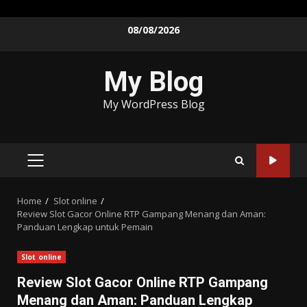
Skip
08/08/2026
to
content
My Blog
My WordPress Blog
PRIMARY
MENU
Home
Slot online
Review Slot Gacor Online RTP Gampang Menang dan Aman:
Panduan Lengkap untuk Pemain
Slot online
Review Slot Gacor Online RTP Gampang
Menang dan Aman: Panduan Lengkap