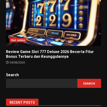
Slot online
Review Game Slot 777 Deluxe 2026 Beserta Fitur
Bonus Terbaru dan Keunggulannya
04/08/2026
Search
SEARCH
RECENT POSTS