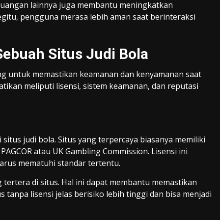
euangan lainnya juga membantu meningkatkan
gitu, pengguna merasa lebih aman saat berinteraksi
Sebuah Situs Judi Bola
nting untuk memastikan keamanan dan kenyamanan saat
atikan meliputi lisensi, sistem keamanan, dan reputasi
 situs judi bola. Situs yang terpercaya biasanya memiliki
rti PAGCOR atau UK Gambling Commission. Lisensi ini
arus mematuhi standar tertentu.
 tertera di situs. Hal ini dapat membantu memastikan
 tanpa lisensi jelas berisiko lebih tinggi dan bisa menjadi