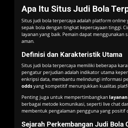
Apa Itu Situs Judi Bola Ter
Situs judi bola terpercaya adalah platform onli
sepak bola dengan tingkat kepercayaan tinggi. Ci
layanan yang baik. Pemain dapat menggunakan 
aman.
Definisi dan Karakteristik Utama
Situs judi bola terpercaya memiliki beberapa kara
pengatur perjudian adalah indikator utama kepe
enkripsi data, membantu melindungi informasi pe
odds
yang kompetitif menunjukkan kualitas plat
Penting juga untuk mempertimbangkan
layanan
berbagai metode komunikasi, seperti live chat d
membentuk pengalaman pengguna yang positif 
Sejarah Perkembangan Judi Bola O