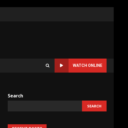
WATCH ONLINE
Search
SEARCH