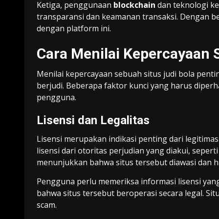
Ketiga, penggunaan
blockchain
dan teknologi k
transparansi dan keamanan transaksi. Dengan be
dengan platform ini.
Cara Menilai Kepercayaan 
Menilai kepercayaan sebuah situs judi bola pe
berjudi. Beberapa faktor kunci yang harus diperh
pengguna.
Lisensi dan Legalitas
Lisensi merupakan indikasi penting dari legitimasi
lisensi dari otoritas perjudian yang diakui, sepe
menunjukkan bahwa situs tersebut diawasi dan h
Pengguna perlu memeriksa informasi lisensi yang
bahwa situs tersebut beroperasi secara legal. Situs
scam.