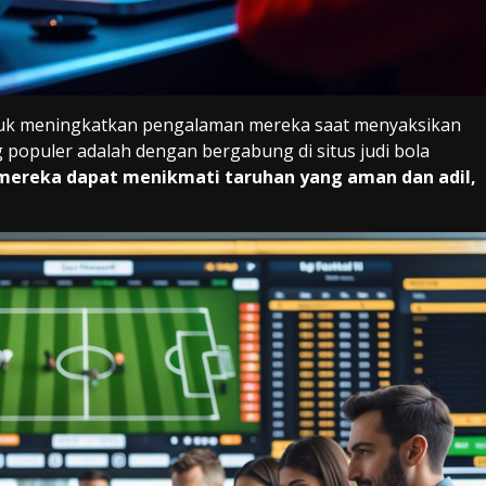
ntuk meningkatkan pengalaman mereka saat menyaksikan
 populer adalah dengan bergabung di situs judi bola
 mereka dapat menikmati taruhan yang aman dan adil,