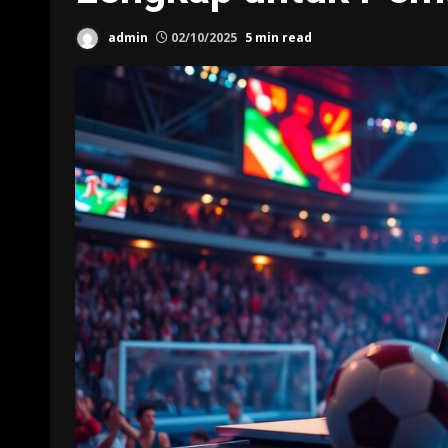
admin
02/10/2025
5 min read