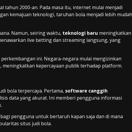
al tahun 2000-an. Pada masa itu, internet mulai menjadi
ngan kemajuan teknologi, taruhan bola menjadi lebih muda
hana. Namun, seiring waktu,
teknologi baru
meningkatkan
enawarkan live betting dan streaming langsung, yang
m perkembangan ini. Negara-negara mulai mengizinkan
al, meningkatkan kepercayaan publik terhadap platform.
udi bola terpercaya. Pertama,
software canggih
isis data yang akurat. Ini memberi pengguna informasi
.
agi pengguna untuk bertaruh kapan saja dan di mana
aritas situs judi bola.