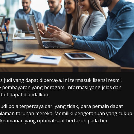
s judi yang dapat dipercaya. Ini termasuk lisensi resmi,
 pembayaran yang beragam. Informasi yang jelas dan
but dapat diandalkan.
 bola terpercaya dari yang tidak, para pemain dapat
alaman taruhan mereka. Memiliki pengetahuan yang cukup
keamanan yang optimal saat bertaruh pada tim