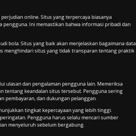
perjudian online. Situs yang terpercaya biasanya
a pengguna. Ini memastikan bahwa informasi pribadi dan
judi bola. Situs yang baik akan menjelaskan bagaimana data
s menghindari situs yang tidak transparan tentang praktik
lalui ulasan dan pengalaman pengguna lain. Memeriksa
n tentang keandalan situs tersebut. Pengguna sering
an pembayaran, dan dukungan pelanggan.
unjukkan tingkat kepercayaan yang lebih tinggi.
da peringatan. Pengguna harus selalu mencari sumber
itian menyeluruh sebelum bergabung.