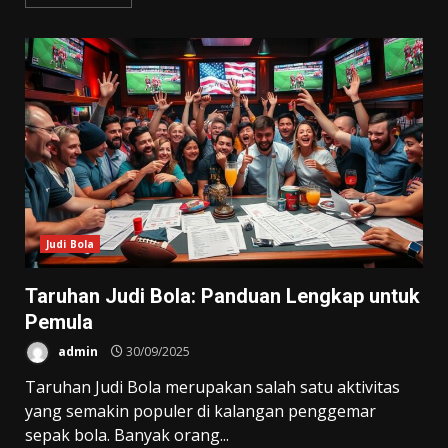
Judi Bola
Taruhan Judi Bola: Panduan Lengkap untuk
Pemula
admin
30/09/2025
Taruhan Judi Bola merupakan salah satu aktivitas
yang semakin populer di kalangan penggemar
sepak bola. Banyak orang...