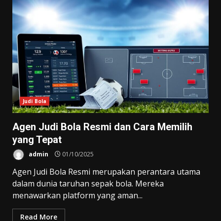
Judi Bola
Agen Judi Bola Resmi dan Cara Memilih
yang Tepat
admin
01/10/2025
Agen Judi Bola Resmi merupakan perantara utama
dalam dunia taruhan sepak bola. Mereka
menawarkan platform yang aman...
Read More