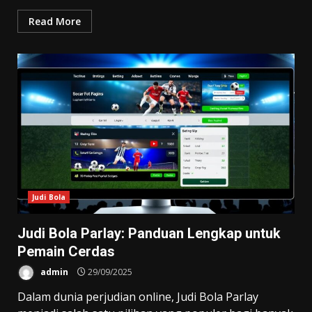
Read More
Judi Bola
Judi Bola Parlay: Panduan Lengkap untuk
Pemain Cerdas
admin
29/09/2025
Dalam dunia perjudian online, Judi Bola Parlay