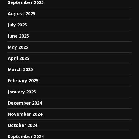
September 2025
August 2025
July 2025
June 2025
May 2025
April 2025
March 2025
February 2025
January 2025
December 2024
November 2024
October 2024
September 2024