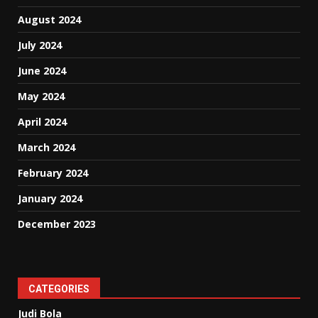
August 2024
July 2024
June 2024
May 2024
April 2024
March 2024
February 2024
January 2024
December 2023
CATEGORIES
Judi Bola