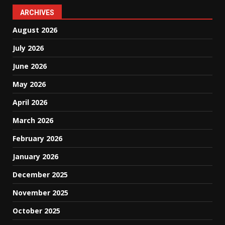
ARCHIVES
August 2026
July 2026
June 2026
May 2026
April 2026
March 2026
February 2026
January 2026
December 2025
November 2025
October 2025