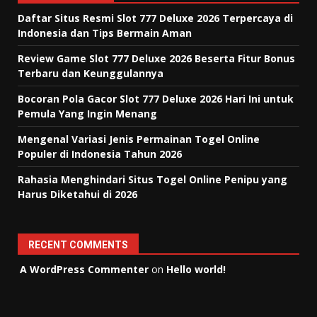
Daftar Situs Resmi Slot 777 Deluxe 2026 Terpercaya di
Indonesia dan Tips Bermain Aman
Review Game Slot 777 Deluxe 2026 Beserta Fitur Bonus
Terbaru dan Keunggulannya
Bocoran Pola Gacor Slot 777 Deluxe 2026 Hari Ini untuk
Pemula Yang Ingin Menang
Mengenal Variasi Jenis Permainan Togel Online
Populer di Indonesia Tahun 2026
Rahasia Menghindari Situs Togel Online Penipu yang
Harus Diketahui di 2026
RECENT COMMENTS
A WordPress Commenter
on
Hello world!