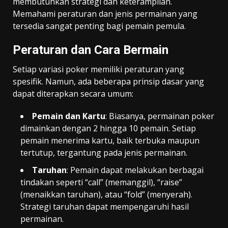
membutuhkan strategi dan keterampilan.
Memahami peraturan dan jenis permainan yang
tersedia sangat penting bagi pemain pemula.
Peraturan dan Cara Bermain
Setiap variasi poker memiliki peraturan yang
spesifik. Namun, ada beberapa prinsip dasar yang
dapat diterapkan secara umum:
Pemain dan Kartu
: Biasanya, permainan poker
dimainkan dengan 2 hingga 10 pemain. Setiap
pemain menerima kartu, baik terbuka maupun
tertutup, tergantung pada jenis permainan.
Taruhan
: Pemain dapat melakukan berbagai
tindakan seperti “call” (memanggil), “raise”
(menaikkan taruhan), atau “fold” (menyerah).
Strategi taruhan dapat mempengaruhi hasil
permainan.