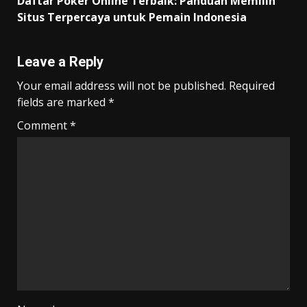
Daftar Poker Online Terbaik: Panduan Memilih
Situs Terpercaya untuk Pemain Indonesia
Leave a Reply
Your email address will not be published.
Required
fields are marked
*
Comment
*