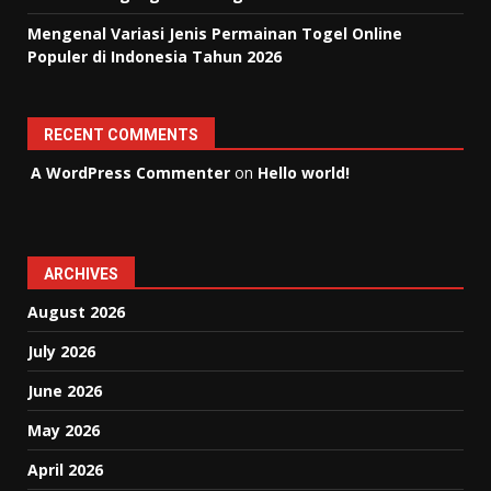
Mengenal Variasi Jenis Permainan Togel Online
Populer di Indonesia Tahun 2026
RECENT COMMENTS
A WordPress Commenter
on
Hello world!
ARCHIVES
August 2026
July 2026
June 2026
May 2026
April 2026