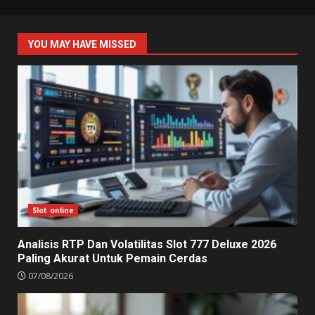
YOU MAY HAVE MISSED
Slot online
Analisis RTP Dan Volatilitas Slot 777 Deluxe 2026
Paling Akurat Untuk Pemain Cerdas
07/08/2026