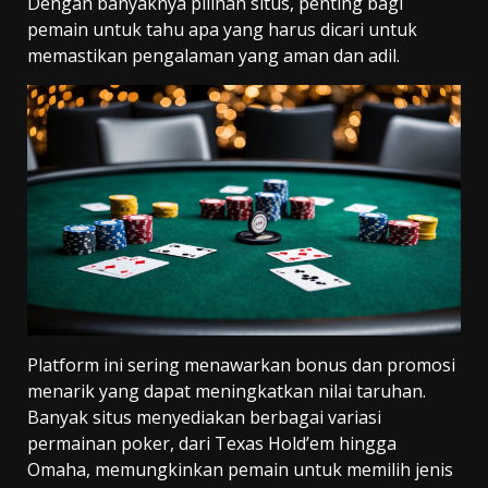
Dengan banyaknya pilihan situs, penting bagi
pemain untuk tahu apa yang harus dicari untuk
memastikan pengalaman yang aman dan adil.
Platform ini sering menawarkan bonus dan promosi
menarik yang dapat meningkatkan nilai taruhan.
Banyak situs menyediakan berbagai variasi
permainan poker, dari Texas Hold’em hingga
Omaha, memungkinkan pemain untuk memilih jenis