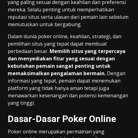
yang paling sesuai dengan keahlian dan preferensi
mereka. Selalu penting untuk memperhatikan
reputasi situs serta ulasan dari pemain lain sebelum
memutuskan untuk bergabung.
Dalam dunia poker online, keahlian, strategi, dan
pemilihan situs yang tepat dapat membuat
perbedaan besar.
Memilih situs yang terpercaya
dan menyediakan fitur yang sesuai dengan
kebutuhan pemain sangat penting untuk
memaksimalkan pengalaman bermain.
Dengan
informasi yang tepat, pemain dapat menemukan
platform yang tidak hanya aman tetapi juga
menawarkan kesenangan dan potensi kemenangan
yang tinggi.
Dasar-Dasar Poker Online
Poker online merupakan permainan yang