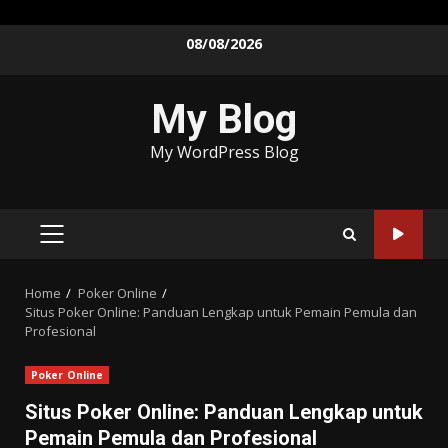
Skip
08/08/2026
to
content
My Blog
My WordPress Blog
PRIMARY
MENU
Home
Poker Online
Situs Poker Online: Panduan Lengkap untuk Pemain Pemula dan
Profesional
Poker Online
Situs Poker Online: Panduan Lengkap untuk
Pemain Pemula dan Profesional