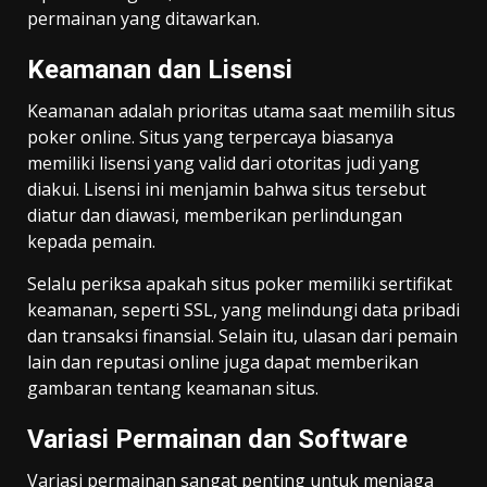
permainan yang ditawarkan.
Keamanan dan Lisensi
Keamanan adalah prioritas utama saat memilih situs
poker online. Situs yang terpercaya biasanya
memiliki lisensi yang valid dari otoritas judi yang
diakui. Lisensi ini menjamin bahwa situs tersebut
diatur dan diawasi, memberikan perlindungan
kepada pemain.
Selalu periksa apakah situs poker memiliki sertifikat
keamanan, seperti SSL, yang melindungi data pribadi
dan transaksi finansial. Selain itu, ulasan dari pemain
lain dan reputasi online juga dapat memberikan
gambaran tentang keamanan situs.
Variasi Permainan dan Software
Variasi permainan sangat penting untuk menjaga