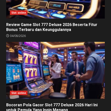
Slot online
Review Game Slot 777 Deluxe 2026 Beserta Fitur
Bonus Terbaru dan Keunggulannya
04/08/2026
Slot online
Bocoran Pola Gacor Slot 777 Deluxe 2026 Hari Ini
untuk Pemula Yang Ingin Menang