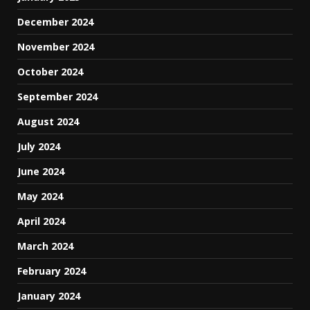
December 2024
November 2024
October 2024
September 2024
August 2024
July 2024
June 2024
May 2024
April 2024
March 2024
February 2024
January 2024