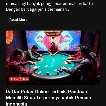
utama bagi banyak penggemar permainan kartu.
Dengan berbagai jenis permainan...
Read More
Poker Online
Daftar Poker Online Terbaik: Panduan
Memilih Situs Terpercaya untuk Pemain
Indonesia