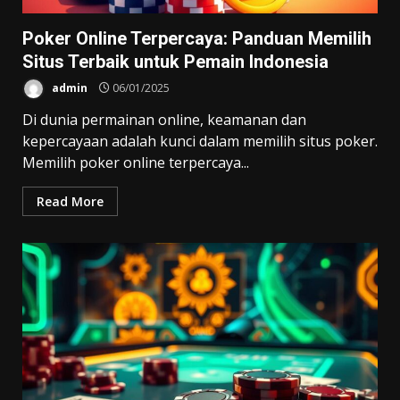
Poker Online Terpercaya: Panduan Memilih
Situs Terbaik untuk Pemain Indonesia
admin
06/01/2025
Di dunia permainan online, keamanan dan
kepercayaan adalah kunci dalam memilih situs poker.
Memilih poker online terpercaya...
Read More