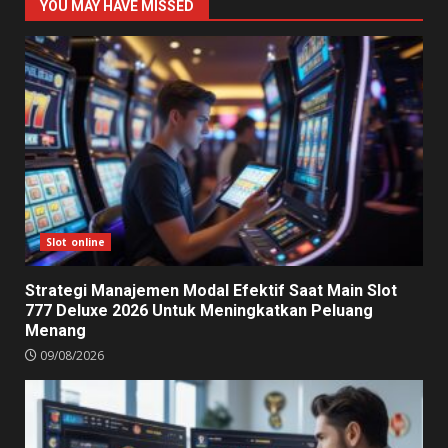
YOU MAY HAVE MISSED
Slot online
Strategi Manajemen Modal Efektif Saat Main Slot
777 Deluxe 2026 Untuk Meningkatkan Peluang
Menang
09/08/2026