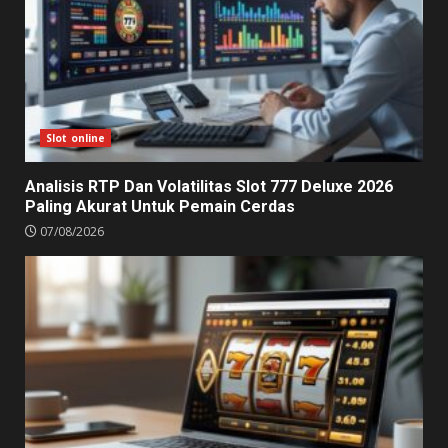
Slot online
Analisis RTP Dan Volatilitas Slot 777 Deluxe 2026
Paling Akurat Untuk Pemain Cerdas
07/08/2026