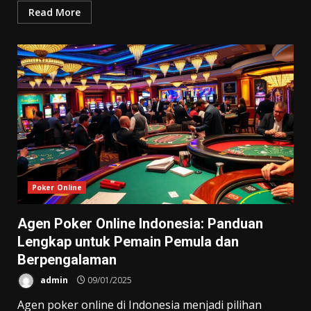
Read More
Poker Online
Agen Poker Online Indonesia: Panduan
Lengkap untuk Pemain Pemula dan
Berpengalaman
admin
09/01/2025
Agen poker online di Indonesia menjadi pilihan