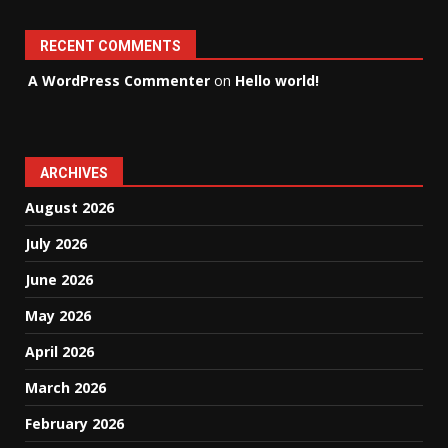
RECENT COMMENTS
A WordPress Commenter
on
Hello world!
ARCHIVES
August 2026
July 2026
June 2026
May 2026
April 2026
March 2026
February 2026