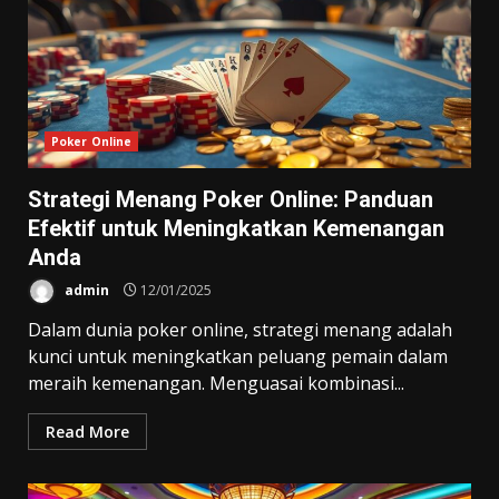
Poker Online
Strategi Menang Poker Online: Panduan
Efektif untuk Meningkatkan Kemenangan
Anda
admin
12/01/2025
Dalam dunia poker online, strategi menang adalah
kunci untuk meningkatkan peluang pemain dalam
meraih kemenangan. Menguasai kombinasi...
Read More