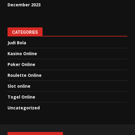
December 2023
CATEGORIES
Judi Bola
Kasino Online
Poker Online
Roulette Online
Slot online
Togel Online
Uncategorized