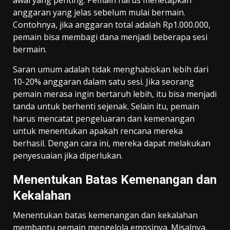
awal yang penting. Pemain harus menetapkan
anggaran yang jelas sebelum mulai bermain.
Contohnya, jika anggaran total adalah Rp1.000.000,
pemain bisa membagi dana menjadi beberapa sesi
bermain.
Saran umum adalah tidak menghabiskan lebih dari
10-20% anggaran dalam satu sesi. Jika seorang
pemain merasa ingin bertaruh lebih, itu bisa menjadi
tanda untuk berhenti sejenak. Selain itu, pemain
harus mencatat pengeluaran dan kemenangan
untuk menentukan apakah rencana mereka
berhasil. Dengan cara ini, mereka dapat melakukan
penyesuaian jika diperlukan.
Menentukan Batas Kemenangan dan
Kekalahan
Menentukan batas kemenangan dan kekalahan
membantu pemain mengelola emosinya. Misalnya,