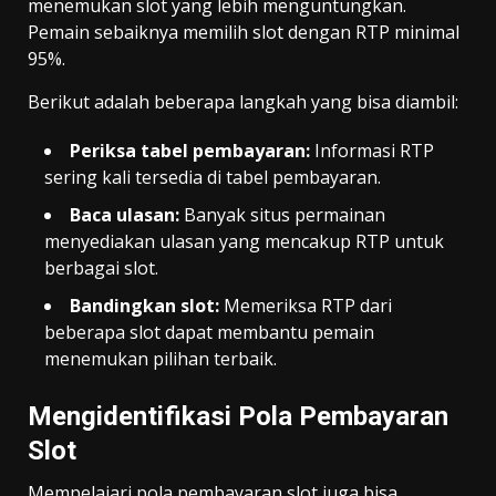
menemukan slot yang lebih menguntungkan.
Pemain sebaiknya memilih slot dengan RTP minimal
95%.
Berikut adalah beberapa langkah yang bisa diambil:
Periksa tabel pembayaran:
Informasi RTP
sering kali tersedia di tabel pembayaran.
Baca ulasan:
Banyak situs permainan
menyediakan ulasan yang mencakup RTP untuk
berbagai slot.
Bandingkan slot:
Memeriksa RTP dari
beberapa slot dapat membantu pemain
menemukan pilihan terbaik.
Mengidentifikasi Pola Pembayaran
Slot
Mempelajari pola pembayaran slot juga bisa