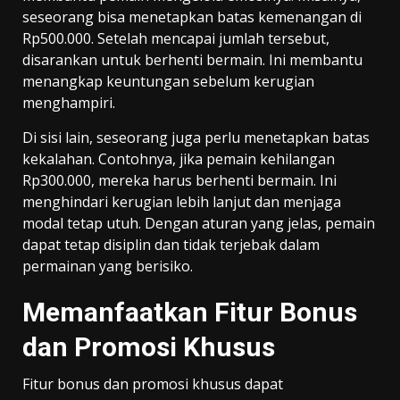
seseorang bisa menetapkan batas kemenangan di
Rp500.000. Setelah mencapai jumlah tersebut,
disarankan untuk berhenti bermain. Ini membantu
menangkap keuntungan sebelum kerugian
menghampiri.
Di sisi lain, seseorang juga perlu menetapkan batas
kekalahan. Contohnya, jika pemain kehilangan
Rp300.000, mereka harus berhenti bermain. Ini
menghindari kerugian lebih lanjut dan menjaga
modal tetap utuh. Dengan aturan yang jelas, pemain
dapat tetap disiplin dan tidak terjebak dalam
permainan yang berisiko.
Memanfaatkan Fitur Bonus
dan Promosi Khusus
Fitur bonus dan promosi khusus dapat