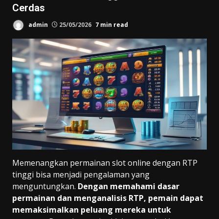
Cerdas
admin
25/05/2026
7 min read
Memenangkan permainan slot online dengan RTP
tinggi bisa menjadi pengalaman yang
menguntungkan.
Dengan memahami dasar
permainan dan menganalisis RTP, pemain dapat
memaksimalkan peluang mereka untuk