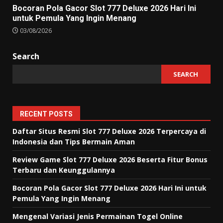
Bocoran Pola Gacor Slot 777 Deluxe 2026 Hari Ini
untuk Pemula Yang Ingin Menang
03/08/2026
Search
SEARCH
RECENT POSTS
Daftar Situs Resmi Slot 777 Deluxe 2026 Terpercaya di
Indonesia dan Tips Bermain Aman
Review Game Slot 777 Deluxe 2026 Beserta Fitur Bonus
Terbaru dan Keunggulannya
Bocoran Pola Gacor Slot 777 Deluxe 2026 Hari Ini untuk
Pemula Yang Ingin Menang
Mengenal Variasi Jenis Permainan Togel Online