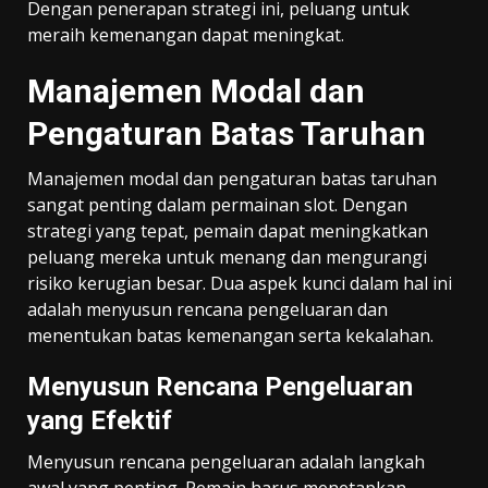
Dengan penerapan strategi ini, peluang untuk
meraih kemenangan dapat meningkat.
Manajemen Modal dan
Pengaturan Batas Taruhan
Manajemen modal dan pengaturan batas taruhan
sangat penting dalam permainan slot. Dengan
strategi yang tepat, pemain dapat meningkatkan
peluang mereka untuk menang dan mengurangi
risiko kerugian besar. Dua aspek kunci dalam hal ini
adalah menyusun rencana pengeluaran dan
menentukan batas kemenangan serta kekalahan.
Menyusun Rencana Pengeluaran
yang Efektif
Menyusun rencana pengeluaran adalah langkah