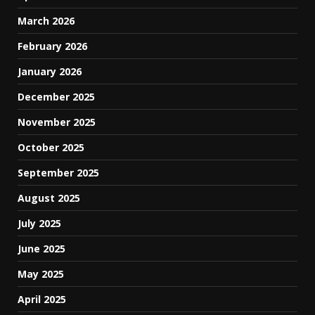
March 2026
February 2026
January 2026
December 2025
November 2025
October 2025
September 2025
August 2025
July 2025
June 2025
May 2025
April 2025