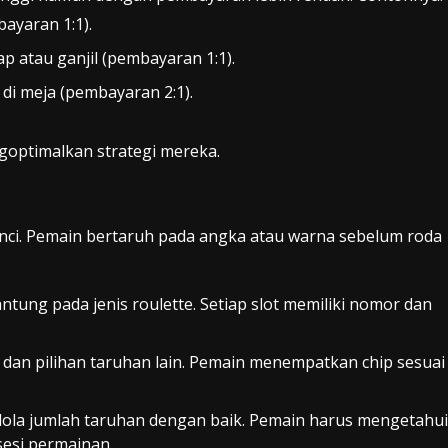
ayaran 1:1).
p atau ganjil (pembayaran 1:1).
 di meja (pembayaran 2:1).
ptimalkan strategi mereka.
unci. Pemain bertaruh pada angka atau warna sebelum roda
gantung pada jenis roulette. Setiap slot memiliki nomor dan
an pilihan taruhan lain. Pemain menempatkan chip sesuai
lola jumlah taruhan dengan baik. Pemain harus mengetahui
esi permainan.