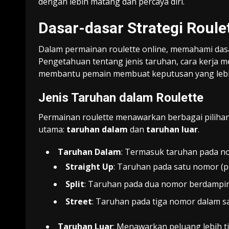
dengan lebih matang dan percaya diri.
Dasar-dasar Strategi Roule
Dalam permainan roulette online, memahami dasar
Pengetahuan tentang jenis taruhan, cara kerja m
membantu pemain membuat keputusan yang lebi
Jenis Taruhan dalam Roulette
Permainan roulette menawarkan berbagai pilihan
utama:
taruhan dalam
dan
taruhan luar
.
Taruhan Dalam
: Termasuk taruhan pada n
Straight Up
: Taruhan pada satu nomor (p
Split
: Taruhan pada dua nomor berdampin
Street
: Taruhan pada tiga nomor dalam sa
Taruhan Luar
: Menawarkan peluang lebih 