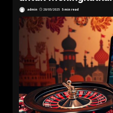
admin
28/05/2025
5 min read