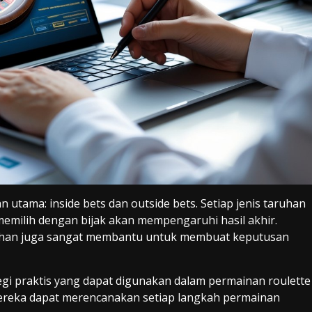
utama: inside bets dan outside bets. Setiap jenis taruhan
memilih dengan bijak akan mempengaruhi hasil akhir.
ruhan juga sangat membantu untuk membuat keputusan
gi praktis yang dapat digunakan dalam permainan roulette
 mereka dapat merencanakan setiap langkah permainan