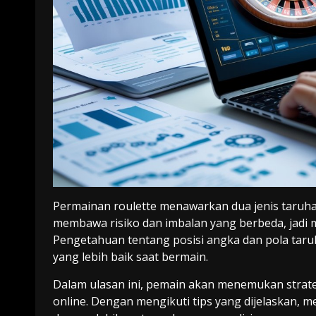
Permainan roulette menawarkan dua jenis taruhan 
membawa risiko dan imbalan yang berbeda, jadi 
Pengetahuan tentang posisi angka dan pola ta
yang lebih baik saat bermain.
Dalam ulasan ini, pemain akan menemukan strate
online. Dengan mengikuti tips yang dijelaskan,