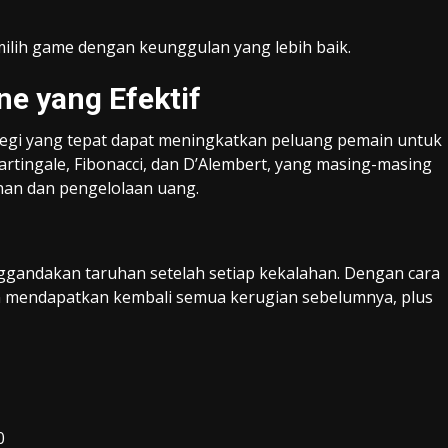
ih game dengan keunggulan yang lebih baik.
ne yang Efektif
ategi yang tepat dapat meningkatkan peluang pemain untuk
tingale, Fibonacci, dan D’Alembert, yang masing-masing
han dan pengelolaan uang.
nggandakan taruhan setelah setiap kekalahan. Dengan cara
an mendapatkan kembali semua kerugian sebelumnya, plus
0