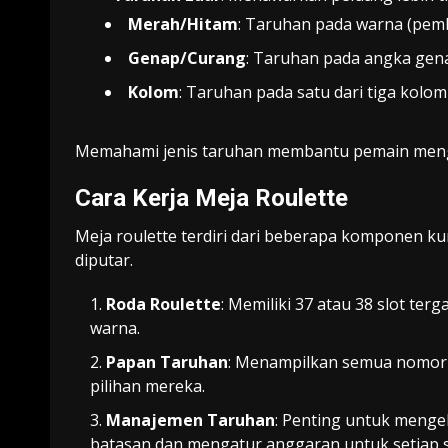
Merah/Hitam
: Taruhan pada warna (pemb
Genap/Curang
: Taruhan pada angka gena
Kolom
: Taruhan pada satu dari tiga kolom
Memahami jenis taruhan membantu pemain mengo
Cara Kerja Meja Roulette
Meja roulette terdiri dari beberapa komponen k
diputar.
Roda Roulette
: Memiliki 37 atau 38 slot ter
warna.
Papan Taruhan
: Menampilkan semua nomor d
pilihan mereka.
Manajemen Taruhan
: Penting untuk menge
batasan dan mengatur anggaran untuk setiap s