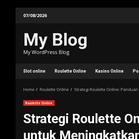
Skip
07/08/2026
to
content
My Blog
My WordPress Blog
Slot online
Roulette Online
Kasino Online
Po
Home
Roulette Online
Strategi Roulette Online: Pandua
Roulette Online
Strategi Roulette O
untuk Meningkatka