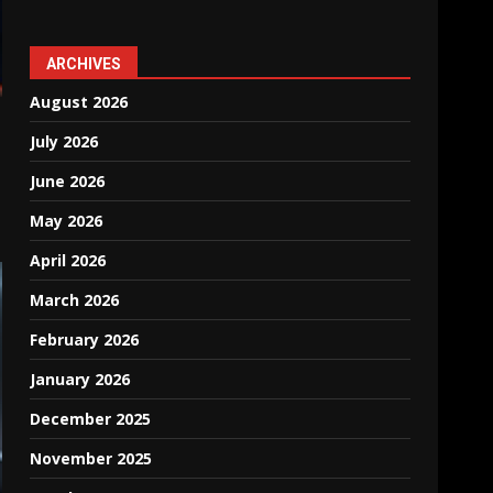
ARCHIVES
August 2026
July 2026
June 2026
May 2026
April 2026
March 2026
February 2026
January 2026
December 2025
November 2025