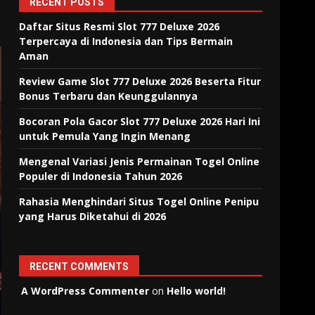
RECENT POSTS
Daftar Situs Resmi Slot 777 Deluxe 2026
Terpercaya di Indonesia dan Tips Bermain
Aman
Review Game Slot 777 Deluxe 2026 Beserta Fitur
Bonus Terbaru dan Keunggulannya
Bocoran Pola Gacor Slot 777 Deluxe 2026 Hari Ini
untuk Pemula Yang Ingin Menang
Mengenal Variasi Jenis Permainan Togel Online
Populer di Indonesia Tahun 2026
Rahasia Menghindari Situs Togel Online Penipu
yang Harus Diketahui di 2026
RECENT COMMENTS
A WordPress Commenter
on
Hello world!