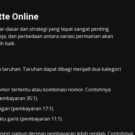
tte Online
-dasar dan strategi yang tepat sangat penting.
eja, dan perbedaan antara variasi permainan akan
h baik.
 taruhan. Taruhan dapat dibagi menjadi dua kategori
omor tertentu atau kombinasi nomor. Contohnya:
embayaran 35:1).
gan (pembayaran 17:1).
tu garis (pembayaran 11:1).
tinggi namun dengan pembayaran lebih rendah. Contohnya: