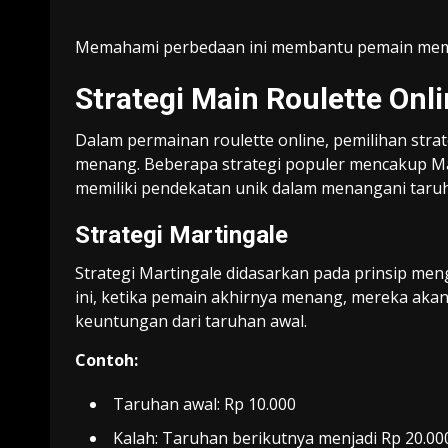
Memahami perbedaan ini membantu pemain memil
Strategi Main Roulette Onli
Dalam permainan roulette online, pemilihan str
menang. Beberapa strategi populer mencakup Mar
memiliki pendekatan unik dalam menangani taru
Strategi Martingale
Strategi Martingale didasarkan pada prinsip me
ini, ketika pemain akhirnya menang, mereka ak
keuntungan dari taruhan awal.
Contoh:
Taruhan awal: Rp 10.000
Kalah: Taruhan berikutnya menjadi Rp 20.00