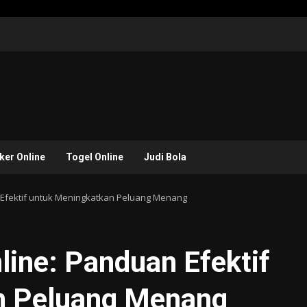
ker Online
Togel Online
Judi Bola
n Efektif untuk Meningkatkan Peluang Menang
nline: Panduan Efektif
n Peluang Menang