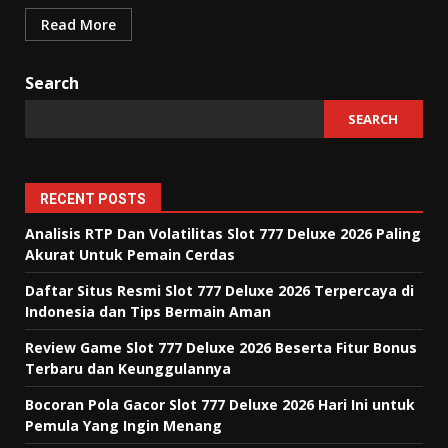
Read More
Search
SEARCH
RECENT POSTS
Analisis RTP Dan Volatilitas Slot 777 Deluxe 2026 Paling
Akurat Untuk Pemain Cerdas
Daftar Situs Resmi Slot 777 Deluxe 2026 Terpercaya di
Indonesia dan Tips Bermain Aman
Review Game Slot 777 Deluxe 2026 Beserta Fitur Bonus
Terbaru dan Keunggulannya
Bocoran Pola Gacor Slot 777 Deluxe 2026 Hari Ini untuk
Pemula Yang Ingin Menang