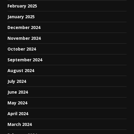
February 2025
January 2025
December 2024
November 2024
October 2024
September 2024
August 2024
July 2024
June 2024
May 2024
April 2024
March 2024