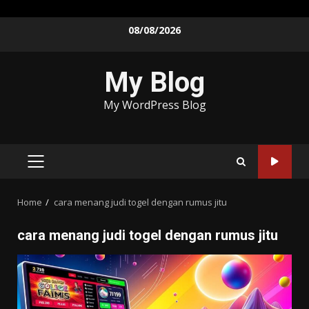
Skip
08/08/2026
to
content
My Blog
My WordPress Blog
PRIMARY
MENU
Home
cara menang judi togel dengan rumus jitu
cara menang judi togel dengan rumus jitu