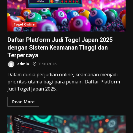
Togel Online
Daftar Platform Judi Togel Japan 2025
dengan Sistem Keamanan Tinggi dan
Terpercaya
admin
03/01/2026
Dalam dunia perjudian online, keamanan menjadi
prioritas utama bagi para pemain. Daftar Platform
Judi Togel Japan 2025...
Read More