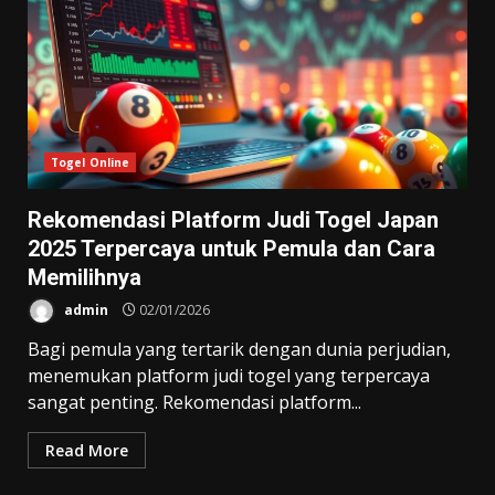
Togel Online
Rekomendasi Platform Judi Togel Japan
2025 Terpercaya untuk Pemula dan Cara
Memilihnya
admin
02/01/2026
Bagi pemula yang tertarik dengan dunia perjudian,
menemukan platform judi togel yang terpercaya
sangat penting. Rekomendasi platform...
Read More