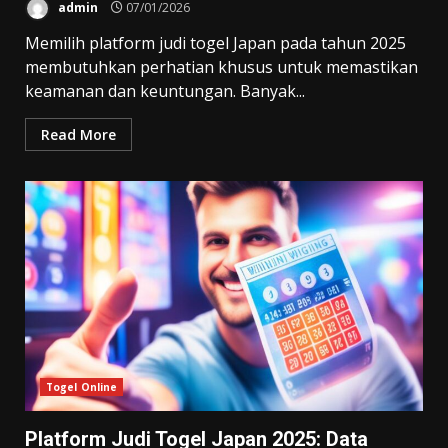
admin
07/01/2026
Memilih platform judi togel Japan pada tahun 2025
membutuhkan perhatian khusus untuk memastikan
keamanan dan keuntungan. Banyak...
Read More
Togel Online
Platform Judi Togel Japan 2025: Data