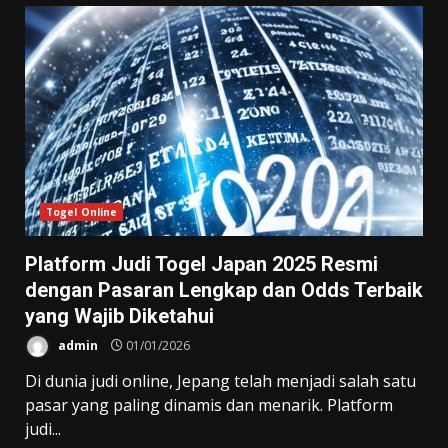
Togel Online
Platform Judi Togel Japan 2025 Resmi
dengan Pasaran Lengkap dan Odds Terbaik
yang Wajib Diketahui
admin
01/01/2026
Di dunia judi online, Jepang telah menjadi salah satu
pasar yang paling dinamis dan menarik. Platform
judi...