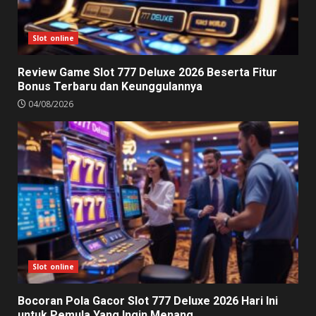
Slot online
Review Game Slot 777 Deluxe 2026 Beserta Fitur
Bonus Terbaru dan Keunggulannya
04/08/2026
Slot online
Bocoran Pola Gacor Slot 777 Deluxe 2026 Hari Ini
untuk Pemula Yang Ingin Menang