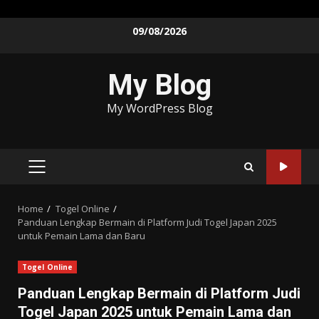
Skip
09/08/2026
to
content
My Blog
My WordPress Blog
PRIMARY
MENU
Home
Togel Online
Panduan Lengkap Bermain di Platform Judi Togel Japan 2025
untuk Pemain Lama dan Baru
Togel Online
Panduan Lengkap Bermain di Platform Judi
Togel Japan 2025 untuk Pemain Lama dan