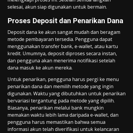
selesai, akun siap digunakan untuk bermain.
Proses Deposit dan Penarikan Dana
Deposit dana ke akun sangat mudah dan beragam
metode pembayaran tersedia. Pengguna dapat
menggunakan transfer bank, e-wallet, atau kartu
kredit. Umumnya, deposit diproses secara instan,
dan pengguna akan menerima notifikasi setelah
dana masuk ke akun mereka.
Untuk penarikan, pengguna harus pergi ke menu
penarikan dana dan memilih metode yang ingin
digunakan. Waktu yang dibutuhkan untuk penarikan
bervariasi tergantung pada metode yang dipilih.
Biasanya, penarikan melalui bank mungkin
memakan waktu lebih lama daripada e-wallet, dan
pengguna harus memastikan bahwa semua
informasi akun telah diverifikasi untuk kelancaran