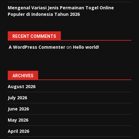
Mengenal Variasi Jenis Permainan Togel Online
Populer di Indonesia Tahun 2026
RECENT COMMENTS
A WordPress Commenter
on
Hello world!
ARCHIVES
August 2026
July 2026
June 2026
May 2026
April 2026