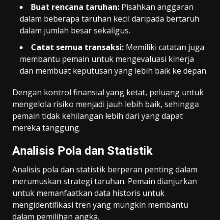
Buat rencana taruhan:
Pisahkan anggaran
dalam beberapa taruhan kecil daripada bertaruh
dalam jumlah besar sekaligus.
Catat semua transaksi:
Memiliki catatan juga
membantu pemain untuk mengevaluasi kinerja
dan membuat keputusan yang lebih baik ke depan.
Dengan kontrol finansial yang ketat, peluang untuk
mengelola risiko menjadi jauh lebih baik, sehingga
pemain tidak kehilangan lebih dari yang dapat
mereka tanggung.
Analisis Pola dan Statistik
Analisis pola dan statistik berperan penting dalam
merumuskan strategi taruhan. Pemain dianjurkan
untuk memanfaatkan data historis untuk
mengidentifikasi tren yang mungkin membantu
dalam pemilihan angka.