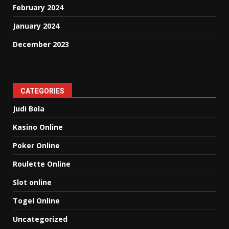
February 2024
January 2024
December 2023
CATEGORIES
Judi Bola
Kasino Online
Poker Online
Roulette Online
Slot online
Togel Online
Uncategorized