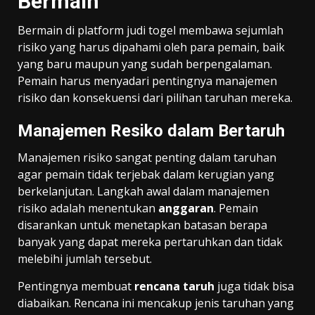
Bermain
Bermain di platform judi togel membawa sejumlah
risiko yang harus dipahami oleh para pemain, baik
yang baru maupun yang sudah berpengalaman.
Pemain harus menyadari pentingnya manajemen
risiko dan konsekuensi dari pilihan taruhan mereka.
Manajemen Resiko dalam Bertaruh
Manajemen risiko sangat penting dalam taruhan
agar pemain tidak terjebak dalam kerugian yang
berkelanjutan. Langkah awal dalam manajemen
risiko adalah menentukan
anggaran
. Pemain
disarankan untuk menetapkan batasan berapa
banyak yang dapat mereka pertaruhkan dan tidak
melebihi jumlah tersebut.
Pentingnya membuat
rencana taruh
juga tidak bisa
diabaikan. Rencana ini mencakup jenis taruhan yang