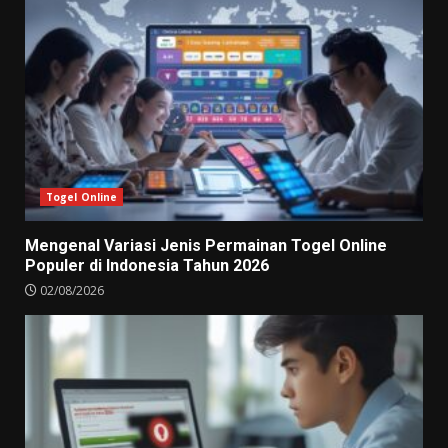
Togel Online
Mengenal Variasi Jenis Permainan Togel Online
Populer di Indonesia Tahun 2026
02/08/2026