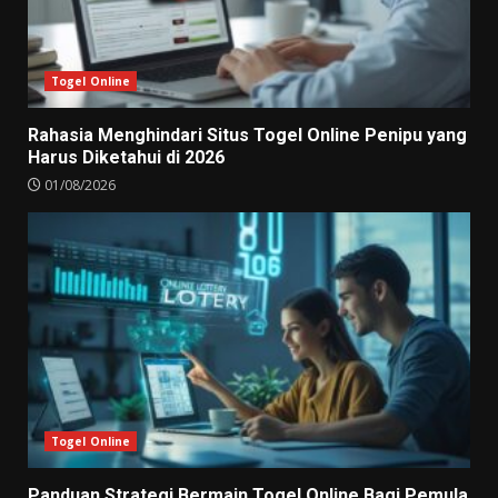
Togel Online
Rahasia Menghindari Situs Togel Online Penipu yang
Harus Diketahui di 2026
01/08/2026
Togel Online
Panduan Strategi Bermain Togel Online Bagi Pemula