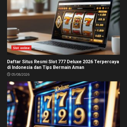
Slot online
Daftar Situs Resmi Slot 777 Deluxe 2026 Terpercaya
di Indonesia dan Tips Bermain Aman
05/08/2026