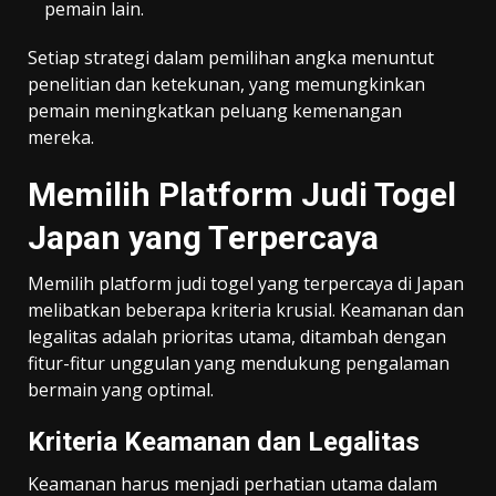
pemain lain.
Setiap strategi dalam pemilihan angka menuntut
penelitian dan ketekunan, yang memungkinkan
pemain meningkatkan peluang kemenangan
mereka.
Memilih Platform Judi Togel
Japan yang Terpercaya
Memilih platform judi togel yang terpercaya di Japan
melibatkan beberapa kriteria krusial. Keamanan dan
legalitas adalah prioritas utama, ditambah dengan
fitur-fitur unggulan yang mendukung pengalaman
bermain yang optimal.
Kriteria Keamanan dan Legalitas
Keamanan harus menjadi perhatian utama dalam