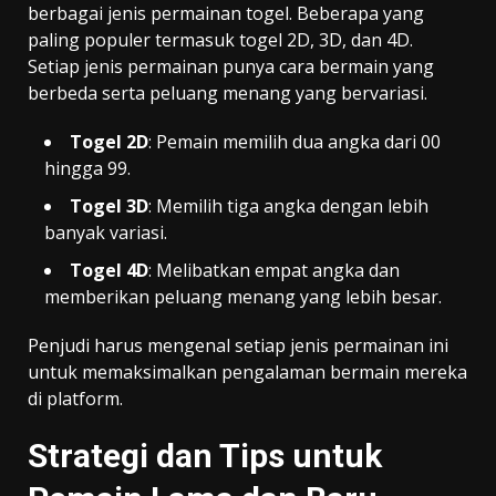
berbagai jenis permainan togel. Beberapa yang
paling populer termasuk togel 2D, 3D, dan 4D.
Setiap jenis permainan punya cara bermain yang
berbeda serta peluang menang yang bervariasi.
Togel 2D
: Pemain memilih dua angka dari 00
hingga 99.
Togel 3D
: Memilih tiga angka dengan lebih
banyak variasi.
Togel 4D
: Melibatkan empat angka dan
memberikan peluang menang yang lebih besar.
Penjudi harus mengenal setiap jenis permainan ini
untuk memaksimalkan pengalaman bermain mereka
di platform.
Strategi dan Tips untuk