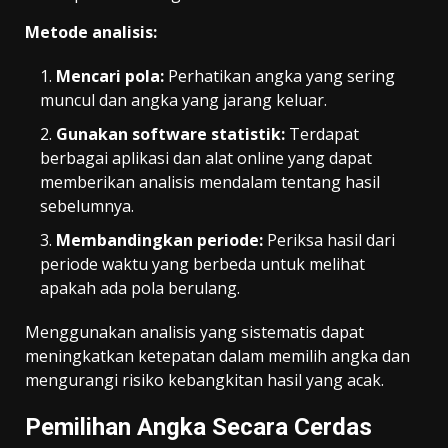
Metode analisis:
Mencari pola:
Perhatikan angka yang sering
muncul dan angka yang jarang keluar.
Gunakan software statistik:
Terdapat
berbagai aplikasi dan alat online yang dapat
memberikan analisis mendalam tentang hasil
sebelumnya.
Membandingkan periode:
Periksa hasil dari
periode waktu yang berbeda untuk melihat
apakah ada pola berulang.
Menggunakan analisis yang sistematis dapat
meningkatkan ketepatan dalam memilih angka dan
mengurangi risiko kebangkitan hasil yang acak.
Pemilihan Angka Secara Cerdas