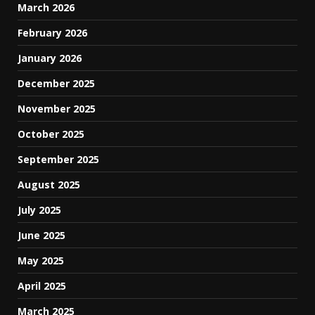
March 2026
February 2026
January 2026
December 2025
November 2025
October 2025
September 2025
August 2025
July 2025
June 2025
May 2025
April 2025
March 2025