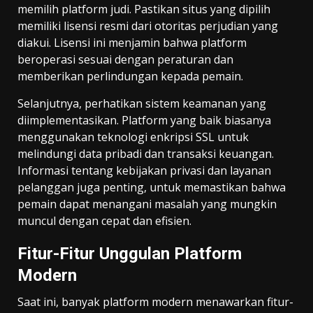
memilih platform judi. Pastikan situs yang dipilih
memiliki lisensi resmi dari otoritas perjudian yang
diakui. Lisensi ini menjamin bahwa platform
beroperasi sesuai dengan peraturan dan
memberikan perlindungan kepada pemain.
Selanjutnya, perhatikan sistem keamanan yang
diimplementasikan. Platform yang baik biasanya
menggunakan teknologi enkripsi SSL untuk
melindungi data pribadi dan transaksi keuangan.
Informasi tentang kebijakan privasi dan layanan
pelanggan juga penting, untuk memastikan bahwa
pemain dapat menangani masalah yang mungkin
muncul dengan cepat dan efisien.
Fitur-Fitur Unggulan Platform
Modern
Saat ini, banyak platform modern menawarkan fitur-