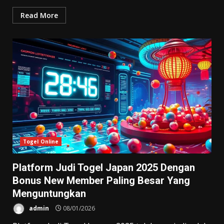
Read More
Togel Online
Platform Judi Togel Japan 2025 Dengan
Bonus New Member Paling Besar Yang
Menguntungkan
admin
08/01/2026