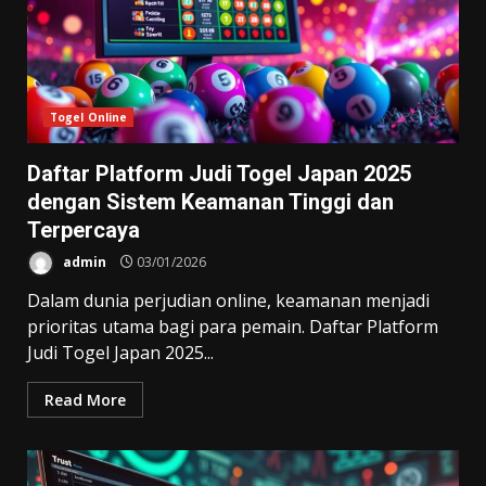
Togel Online
Daftar Platform Judi Togel Japan 2025
dengan Sistem Keamanan Tinggi dan
Terpercaya
admin
03/01/2026
Dalam dunia perjudian online, keamanan menjadi
prioritas utama bagi para pemain. Daftar Platform
Judi Togel Japan 2025...
Read More