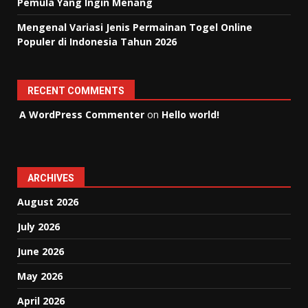
Pemula Yang Ingin Menang
Mengenal Variasi Jenis Permainan Togel Online
Populer di Indonesia Tahun 2026
RECENT COMMENTS
A WordPress Commenter
on
Hello world!
ARCHIVES
August 2026
July 2026
June 2026
May 2026
April 2026