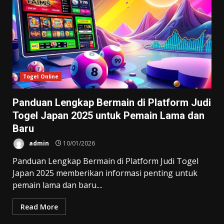
Togel Online
Panduan Lengkap Bermain di Platform Judi
Togel Japan 2025 untuk Pemain Lama dan
Baru
admin
10/01/2026
Panduan Lengkap Bermain di Platform Judi Togel
Japan 2025 memberikan informasi penting untuk
pemain lama dan baru....
Read More