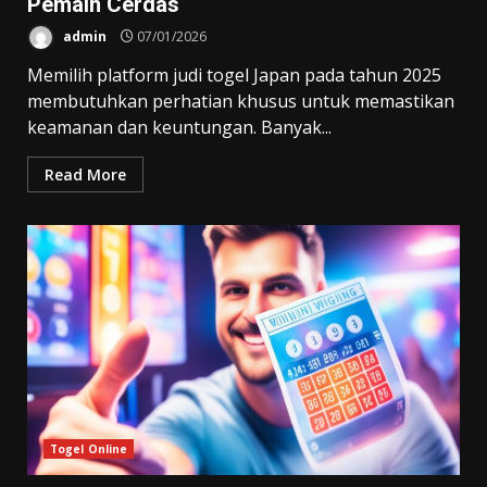
Pemain Cerdas
admin
07/01/2026
Memilih platform judi togel Japan pada tahun 2025
membutuhkan perhatian khusus untuk memastikan
keamanan dan keuntungan. Banyak...
Read More
Togel Online