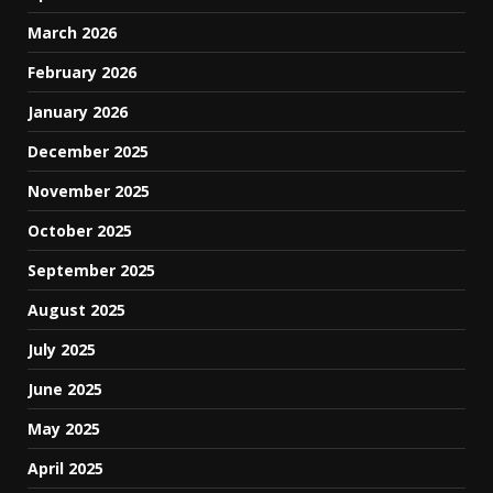
March 2026
February 2026
January 2026
December 2025
November 2025
October 2025
September 2025
August 2025
July 2025
June 2025
May 2025
April 2025