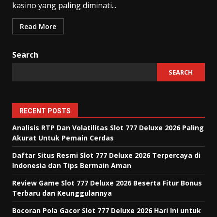
kasino yang paling diminati...
Read More
Search
SEARCH
RECENT POSTS
Analisis RTP Dan Volatilitas Slot 777 Deluxe 2026 Paling
Akurat Untuk Pemain Cerdas
Daftar Situs Resmi Slot 777 Deluxe 2026 Terpercaya di
Indonesia dan Tips Bermain Aman
Review Game Slot 777 Deluxe 2026 Beserta Fitur Bonus
Terbaru dan Keunggulannya
Bocoran Pola Gacor Slot 777 Deluxe 2026 Hari Ini untuk