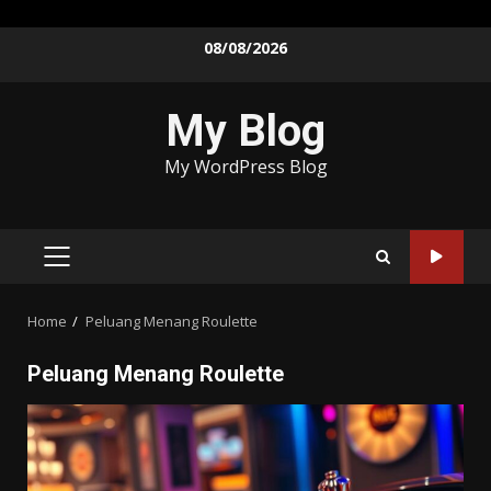
Skip
08/08/2026
to
content
My Blog
My WordPress Blog
PRIMARY
MENU
Home
Peluang Menang Roulette
Peluang Menang Roulette