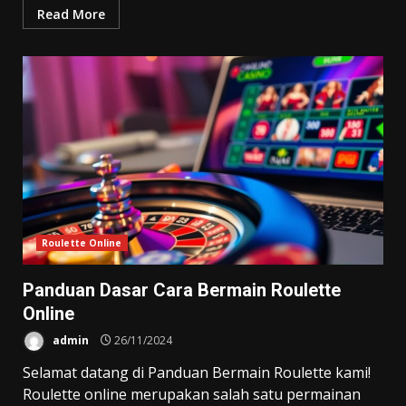
Read More
Roulette Online
Panduan Dasar Cara Bermain Roulette
Online
admin
26/11/2024
Selamat datang di Panduan Bermain Roulette kami!
Roulette online merupakan salah satu permainan