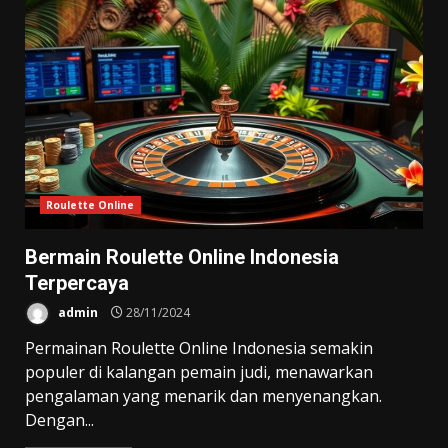
Roulette Online
Bermain Roulette Online Indonesia
Terpercaya
admin
28/11/2024
Permainan Roulette Online Indonesia semakin
populer di kalangan pemain judi, menawarkan
pengalaman yang menarik dan menyenangkan.
Dengan...