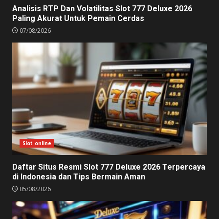
Analisis RTP Dan Volatilitas Slot 777 Deluxe 2026
Paling Akurat Untuk Pemain Cerdas
07/08/2026
Slot online
Daftar Situs Resmi Slot 777 Deluxe 2026 Terpercaya
di Indonesia dan Tips Bermain Aman
05/08/2026