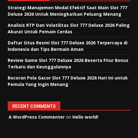
Strategi Manajemen Modal Efektif Saat Main Slot 777
Deluxe 2026 Untuk Meningkatkan Peluang Menang
Analisis RTP Dan Volatilitas Slot 777 Deluxe 2026 Paling
Akurat Untuk Pemain Cerdas
Daftar Situs Resmi Slot 777 Deluxe 2026 Terpercaya di
Indonesia dan Tips Bermain Aman
Review Game Slot 777 Deluxe 2026 Beserta Fitur Bonus
Terbaru dan Keunggulannya
Bocoran Pola Gacor Slot 777 Deluxe 2026 Hari Ini untuk
Pemula Yang Ingin Menang
RECENT COMMENTS
A WordPress Commenter
on
Hello world!