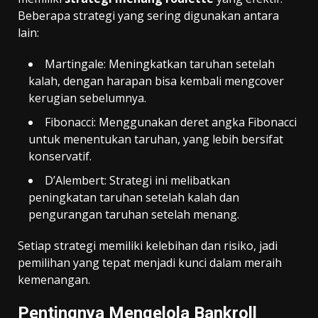
Beberapa strategi yang sering digunakan antara
lain:
Martingale: Meningkatkan taruhan setelah
kalah, dengan harapan bisa kembali mengcover
kerugian sebelumnya.
Fibonacci: Menggunakan deret angka Fibonacci
untuk menentukan taruhan, yang lebih bersifat
konservatif.
D’Alembert: Strategi ini melibatkan
peningkatan taruhan setelah kalah dan
pengurangan taruhan setelah menang.
Setiap strategi memiliki kelebihan dan risiko, jadi
pemilihan yang tepat menjadi kunci dalam meraih
kemenangan.
Pentingnya Mengelola Bankroll