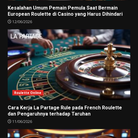
Kesalahan Umum Pemain Pemula Saat Bermain
European Roulette di Casino yang Harus Dihindari
12/06/2026
Roulette Online
Cara Kerja La Partage Rule pada French Roulette
dan Pengaruhnya terhadap Taruhan
11/06/2026