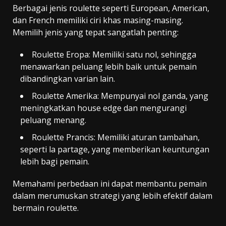
Berbagai jenis roulette seperti European, American,
dan French memiliki ciri khas masing-masing.
Memilih jenis yang tepat sangatlah penting:
Roulette Eropa: Memiliki satu nol, sehingga
menawarkan peluang lebih baik untuk pemain
dibandingkan varian lain.
Roulette Amerika: Mempunyai nol ganda, yang
meningkatkan house edge dan mengurangi
peluang menang.
Roulette Prancis: Memiliki aturan tambahan,
seperti la partage, yang memberikan keuntungan
lebih bagi pemain.
Memahami perbedaan ini dapat membantu pemain
dalam merumuskan strategi yang lebih efektif dalam
bermain roulette.