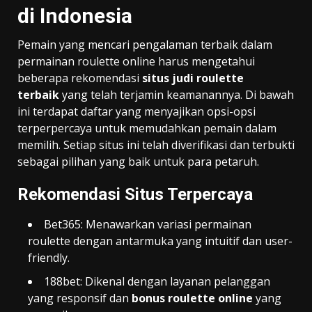
di Indonesia
Pemain yang mencari pengalaman terbaik dalam
permainan roulette online harus mengetahui
beberapa rekomendasi
situs judi roulette
terbaik
yang telah terjamin keamanannya. Di bawah
ini terdapat daftar yang menyajikan opsi-opsi
terperpercaya untuk memudahkan pemain dalam
memilih. Setiap situs ini telah diverifikasi dan terbukti
sebagai pilihan yang baik untuk para petaruh.
Rekomendasi Situs Terpercaya
Bet365: Menawarkan variasi permainan
roulette dengan antarmuka yang intuitif dan user-
friendly.
188bet: Dikenal dengan layanan pelanggan
yang responsif dan
bonus roulette online
yang