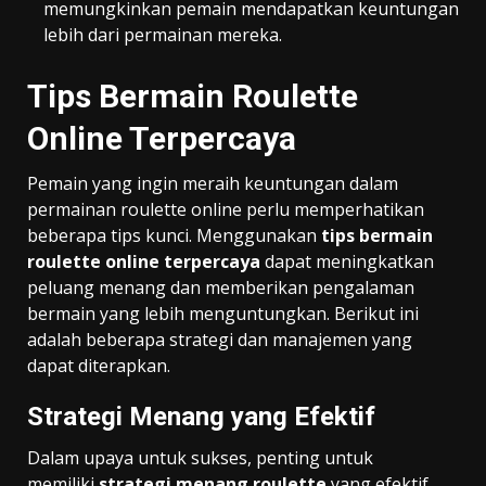
memungkinkan pemain mendapatkan keuntungan
lebih dari permainan mereka.
Tips Bermain Roulette
Online Terpercaya
Pemain yang ingin meraih keuntungan dalam
permainan roulette online perlu memperhatikan
beberapa tips kunci. Menggunakan
tips bermain
roulette online terpercaya
dapat meningkatkan
peluang menang dan memberikan pengalaman
bermain yang lebih menguntungkan. Berikut ini
adalah beberapa strategi dan manajemen yang
dapat diterapkan.
Strategi Menang yang Efektif
Dalam upaya untuk sukses, penting untuk
memiliki
strategi menang roulette
yang efektif.