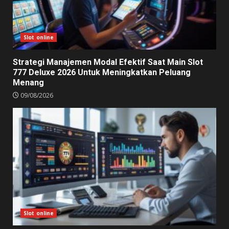
Slot online
Strategi Manajemen Modal Efektif Saat Main Slot
777 Deluxe 2026 Untuk Meningkatkan Peluang
Menang
09/08/2026
Slot online