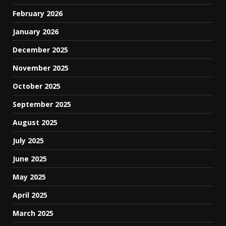
February 2026
January 2026
December 2025
November 2025
October 2025
September 2025
August 2025
July 2025
June 2025
May 2025
April 2025
March 2025