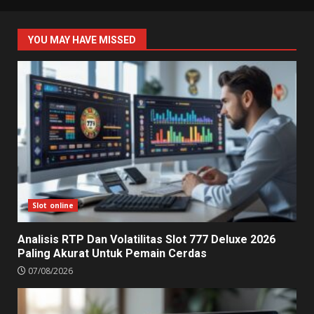
YOU MAY HAVE MISSED
Slot online
Analisis RTP Dan Volatilitas Slot 777 Deluxe 2026
Paling Akurat Untuk Pemain Cerdas
07/08/2026