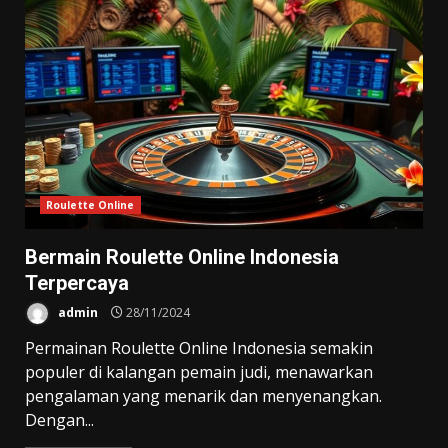
Roulette Online
Bermain Roulette Online Indonesia
Terpercaya
admin
28/11/2024
Permainan Roulette Online Indonesia semakin
populer di kalangan pemain judi, menawarkan
pengalaman yang menarik dan menyenangkan.
Dengan...