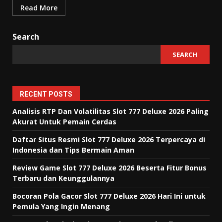
Read More
Search
SEARCH
RECENT POSTS
Analisis RTP Dan Volatilitas Slot 777 Deluxe 2026 Paling
Akurat Untuk Pemain Cerdas
Daftar Situs Resmi Slot 777 Deluxe 2026 Terpercaya di
Indonesia dan Tips Bermain Aman
Review Game Slot 777 Deluxe 2026 Beserta Fitur Bonus
Terbaru dan Keunggulannya
Bocoran Pola Gacor Slot 777 Deluxe 2026 Hari Ini untuk
Pemula Yang Ingin Menang