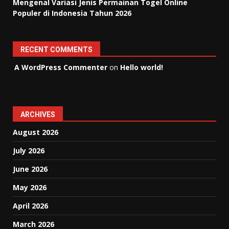
Mengenal Variasi Jenis Permainan Togel Online
Populer di Indonesia Tahun 2026
RECENT COMMENTS
A WordPress Commenter
on
Hello world!
ARCHIVES
August 2026
July 2026
June 2026
May 2026
April 2026
March 2026