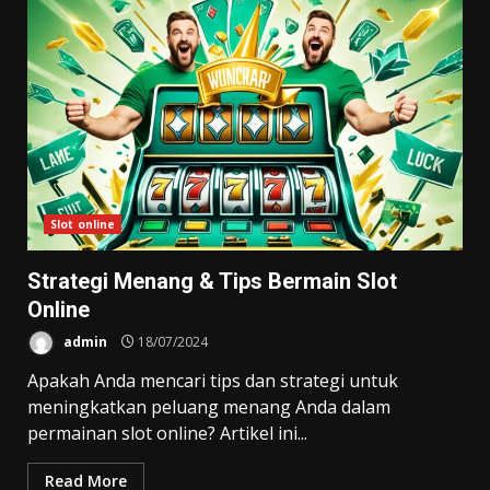
Slot online
Strategi Menang & Tips Bermain Slot
Online
admin
18/07/2024
Apakah Anda mencari tips dan strategi untuk
meningkatkan peluang menang Anda dalam
permainan slot online? Artikel ini...
Read More