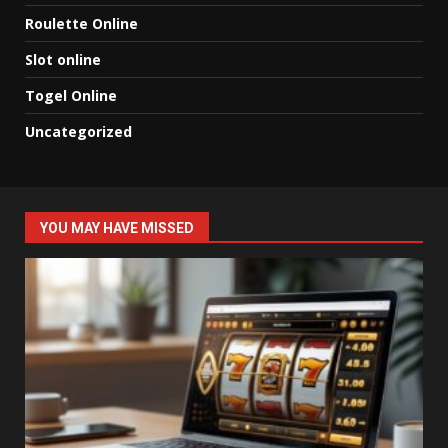
Roulette Online
Slot online
Togel Online
Uncategorized
YOU MAY HAVE MISSED