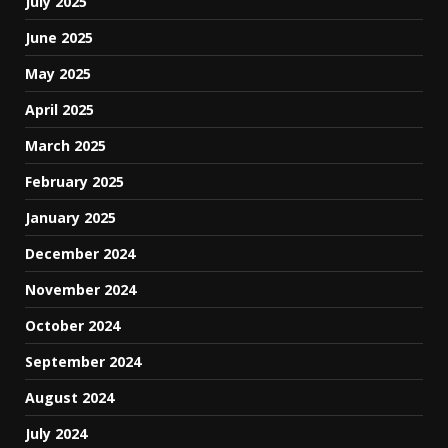
July 2025
June 2025
May 2025
April 2025
March 2025
February 2025
January 2025
December 2024
November 2024
October 2024
September 2024
August 2024
July 2024