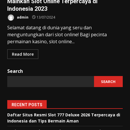
Mainkan Slot Online Terpercaya di
Indonesia 2023
admin
13/07/2024
Selamat datang di dunia yang seru dan
menguntungkan dari slot online! Bagi pecinta
permainan kasino, slot online...
Read More
Search
SEARCH
RECENT POSTS
Daftar Situs Resmi Slot 777 Deluxe 2026 Terpercaya di
Indonesia dan Tips Bermain Aman